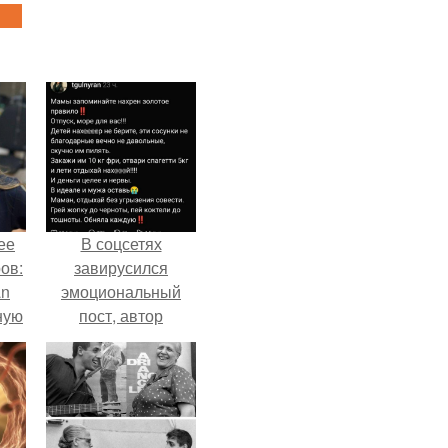
ее
В соцсетях
ов:
завирусился
an
эмоциональный
ную
пост, автор
а
которого призвала
матерей отдыхать
без детей и не
испытывать
чувство вины.