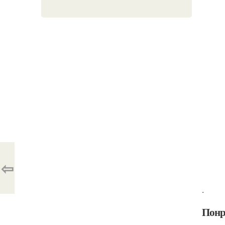
⇦
.
Понр