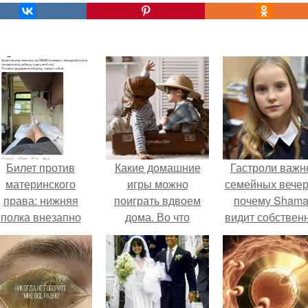
Билет против
Какие домашние
Гастроли важн
материнского
игры можно
семейных вечер
права: нижняя
поиграть вдвоем
почему Sham
полка внезапно
дома. Во что
видит собствен
нашла законного
поиграть с другом
дочь чаще н
владельца.
дома
экране, чем
вживую.