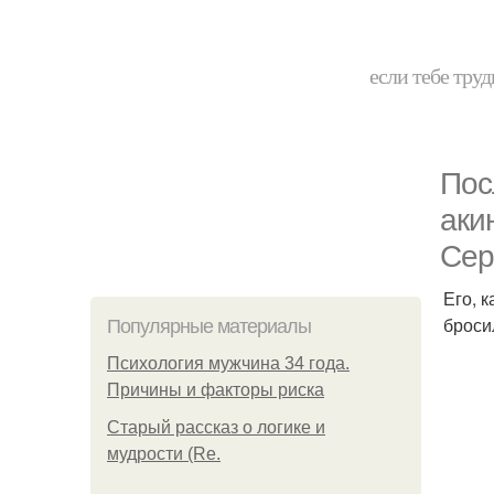
если тебе труд
Пос
аки
Сер
Его, 
броси
Популярные материалы
Психология мужчина 34 года.
Причины и факторы риска
Старый рассказ о логике и
мудрости (Re.