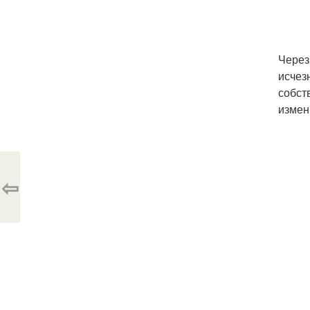
Через
исчез
собст
измен
⇦