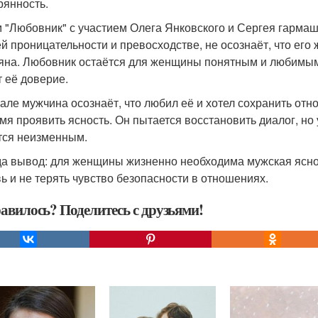
рянность.
 "Любовник" с участием Олега Янковского и Сергея гармаш
ей проницательности и превосходстве, не осознаёт, что его
яна. Любовник остаётся для женщины понятным и любимым,
т её доверие.
але мужчина осознаёт, что любил её и хотел сохранить отно
мя проявить ясность. Он пытается восстановить диалог, но 
тся неизменным.
а вывод: для женщины жизненно необходима мужская яснос
ь и не терять чувство безопасности в отношениях.
авилось? Поделитесь с друзьями!