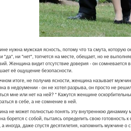
не нужна мужская ясность, потому что та смута, которую он
ни "да", ни "нет", топчется на месте, обещает, но не выпол
вий. Женщина видит отсутствие доверия - он сомневается в 
шает её ощущение безопасности.
ечном итоге, не получив ясности, женщина называет мужчин
на в недоумении - он не хотел разрыва, он просто не решил,
ться мне или нет на ней? " Кажутся женщине оскорбительны
раться в себе, а не сомнение в ней.
на не может полностью понять эту внутреннюю динамику м
на борется с собой, пытаясь определить свою готовность к
, а иногда, даже спустя десятилетия, напомнить мужчине о с