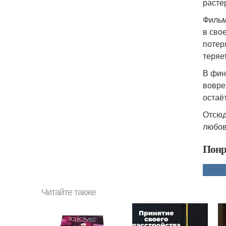
расте
Фильм
в сво
потер
теряе
В фин
вовре
остаё
Отсюд
любов
Понр
Читайте также