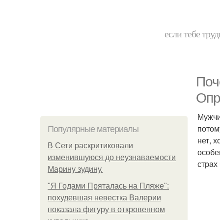
если тебе труд
Поч
Опр
Мужчи
потом
Популярные материалы
нет, 
В Сети раскритиковали
особе
изменившуюся до неузнаваемости
страх
Марину зудину.
"Я Годами Пряталась на Пляже":
похудевшая невестка Валерии
показала фигуру в откровенном