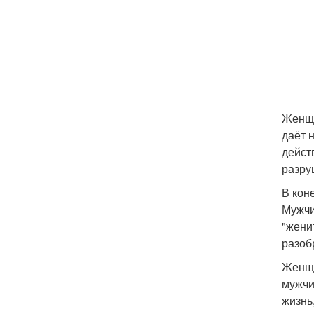
Женщи
даёт 
дейст
разру
В кон
Мужчи
"жени
разоб
Женщи
мужчи
жизнь