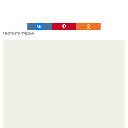
Читайте также
Игры для влюбленных пар на расстоянии. Топ 7 идей
для свидания на расстоянии