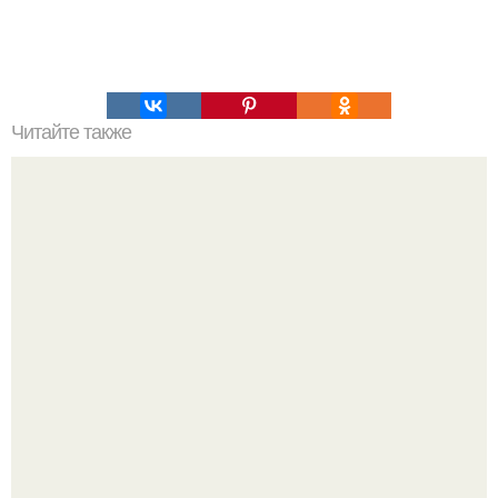
Читайте также
Игры для влюбленных пар на расстоянии. Топ 7 идей
для свидания на расстоянии