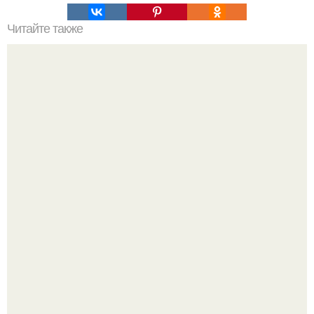
Читайте также
Игры для пар влюбленных. ИГРА НА УЛУЧШЕНИЕ
ОТНОШЕНИЙ С ЛЮБИМЫМ
Лерчек, предварительно, намерена обжаловать