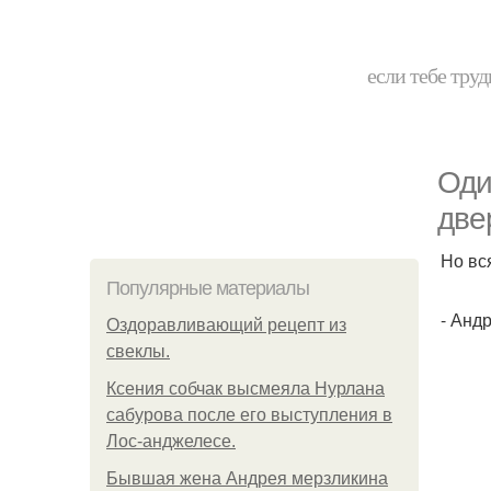
если тебе труд
Оди
две
Но вс
Популярные материалы
- Анд
Оздоравливающий рецепт из
свеклы.
Ксения собчак высмеяла Нурлана
сабурова после его выступления в
Лос-анджелесе.
Бывшая жена Андрея мерзликина