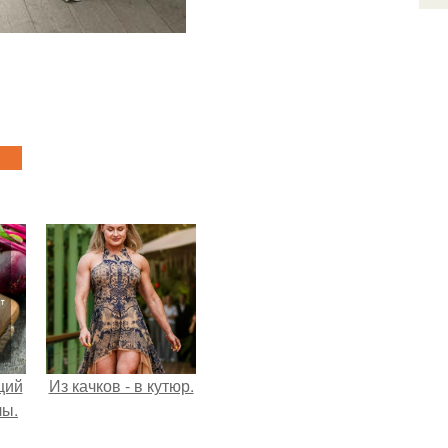
щий
Из качков - в кутюр.
лы.