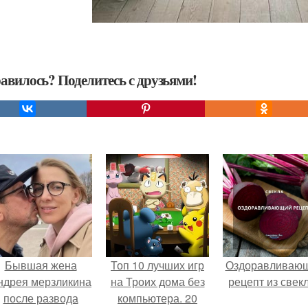
авилось? Поделитесь с друзьями!
Бывшая жена
Топ 10 лучших игр
Оздоравливаю
ндрея мерзликина
на Троих дома без
рецепт из свек
после развода
компьютера. 20