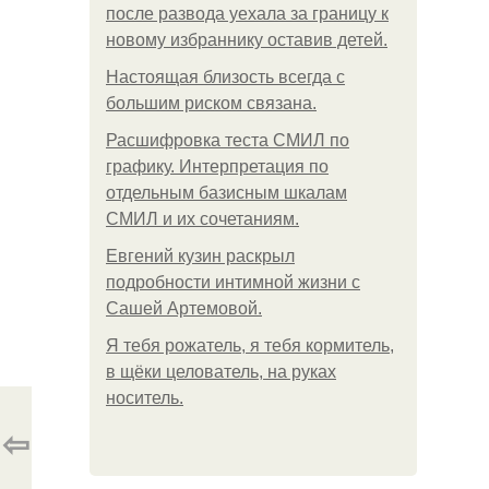
после развода уехала за границу к
новому избраннику оставив детей.
Hacтоящая близость всегда с
большим риском связана.
Расшифровка теста СМИЛ по
графику. Интерпретация по
отдельным базисным шкалам
СМИЛ и их сочетаниям.
Евгений кузин раскрыл
подробности интимной жизни с
Сашей Артемовой.
Я тебя рожатель, я тебя кормитель,
в щёки целователь, на руках
носитель.
⇦