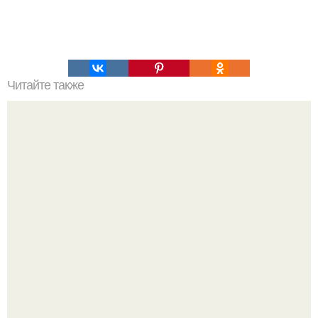
Читайте также
ТОП 100 обязательных к прочтению книг. Топ - 100 книг,
которые нужно прочитать, чтобы понимать себя и других.