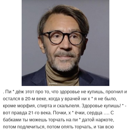
. Пи * дёж этот про то, что здоровье не купишь, прогнил и
остался в 20-м веке, когда у врачей ни х * я не было,
кроме морфия, спирта и скальпеля. Здоровье купишь! " -
вот правда 21-го века. Почки, х * ёчки, сердца …. С
бабками ты можешь торчать на пи * датой наркоте,
потом подлечиться, потом опять торчать, и так всю