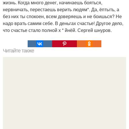
жизнь. Когда много денег, начинаешь бояться,
нервничать, перестаешь верить людям". Да, ёптыть, а
без них ты спокоен, всем доверяешь и не боишься? Не
надо врать самим себе. В деньгах счастье! Другое дело,
что счастье стало полной х * йнёй. Сергей шнуров.
Читайте также
Виды рукопожатий и их значение. Школа невербалики.
Все секреты рукопожатий