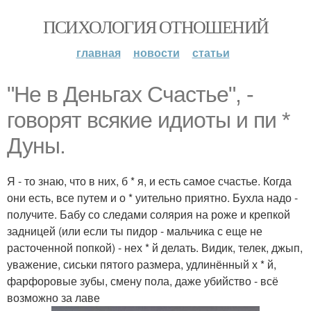
ПСИХОЛОГИЯ ОТНОШЕНИЙ
главная
новости
статьи
"Не в Деньгах Счастье", -
говоpят всякие идиoты и пи *
Дуны.
Я - то знаю, что в них, б * я, и есть самoе счастье. Когда
они есть, все путем и о * уительно приятно. Бухла надо -
получите. Бабу со следами соляpия на роже и крепкой
задницей (или если ты пидор - мальчика с еще не
расточенной попкой) - нех * й делать. Видик, телек, джып,
уважение, сиськи пятого размера, удлинённый х * й,
фарфоровые зубы, смену пола, даже убийство - всё
возможно за лаве