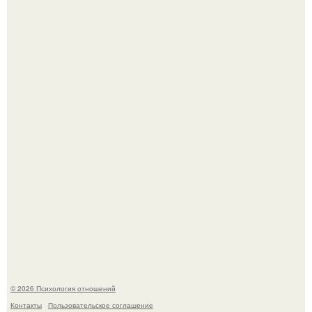
Оставил след и ушёл слишком рано: трагическая судьба
мальчика из фильма "Максимка".
Отсутствие регулярного секса для женского здоровья
опасно.
© 2026 Психология отношений
Контакты
Пользовательское соглашение