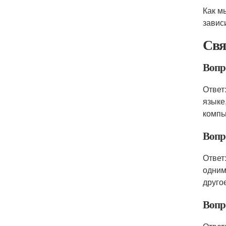
Как м
завис
Свя
Вопро
Ответ
языке
компь
Вопро
Ответ
одним
друго
Вопро