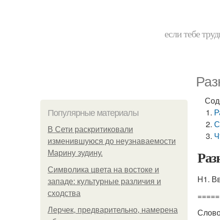
если тебе труд
Раз
Сод
Р
Популярные материалы
С
В Сети раскритиковали
Ч
изменившуюся до неузнаваемости
Раз
Марину зудину.
Символика цвета на востоке и
H1. В
западе: культурные различия и
сходства
=====
Лерчек, предварительно, намерена
Слово