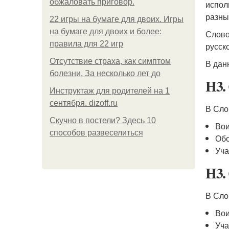
обжаловать приговор.
испол
разны
22 игры на бумаге для двоих. Игры
на бумаге для двоих и более:
Слово
правила для 22 игр
русск
Отсутствие страха, как симптом
В дан
болезни. За несколько лет до
H3.
Инструктаж для родителей на 1
сентября. dizoff.ru
В Сло
Скучно в постели? Здесь 10
Вои
способов развеселиться
Обо
Уча
H3.
В Сло
Вои
Уча