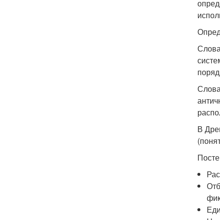
опред
испол
Опред
Слова
систе
поряд
Слова
антич
распо
В Дре
(поня
Посте
Рас
Отб
фик
Еди