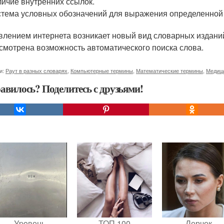
ичие внутренних ссылок.
тема условных обозначений для выражения определенной
влением интернета возникает новый вид словарных изданий
смотрена возможность автоматического поиска слова.
и:
Раут в разных словарях
,
Компьютерные термины
,
Математические термины
,
Медиц
авилось? Поделитесь с друзьями!
Уpoвень
ТОП 100
Лерчек,