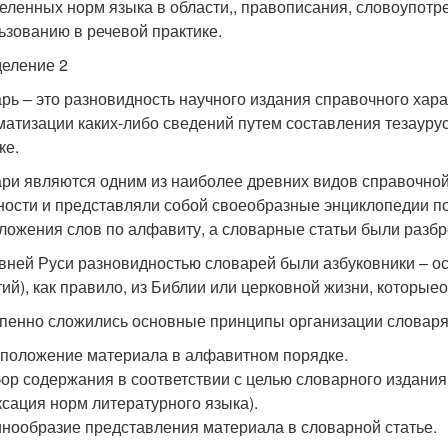
еленных норм языка в области,, правописания, словоупотре
ьзованию в речевой практике.
еление 2
рь – это разновидность научного издания справочного харак
матизации каких-либо сведений путем составления тезауру
ке.
ри являются одним из наиболее древних видов справочной
ности и представляли собой своеобразные энциклопедии по
ложения слов по алфавиту, а словарные статьи были разбр
вней Руси разновидностью словарей были азбуковники – о
тий), как правило, из Библии или церковной жизни, которые
пенно сложились основные принципы организации словаря
положение материала в алфавитном порядке.
ор содержания в соответствии с целью словарного издания
сация норм литературного языка).
нообразие представления материала в словарной статье.