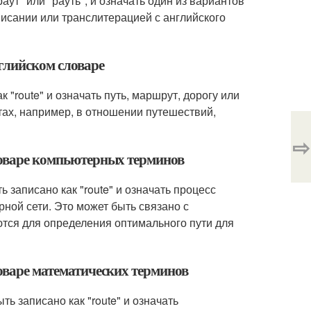
аут" или "рауть", и означать один из вариантов
писании или транслитерацией с английского
нглийском словаре
 "route" и означать путь, маршрут, дорогу или
тах, например, в отношении путешествий,
⇨
словаре компьютерных терминов
 записано как "route" и означать процесс
ной сети. Это может быть связано с
тся для определения оптимального пути для
ловаре математических терминов
ь записано как "route" и означать