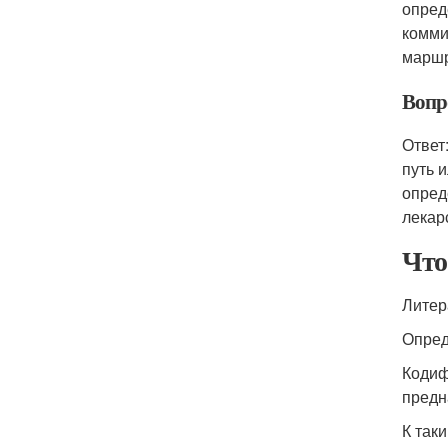
опред
комми
маршр
Вопр
Ответ
путь 
опред
лекар
Что
Литер
Опред
Кодиф
предн
К так