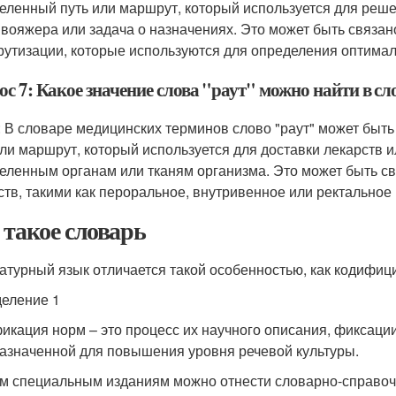
еленный путь или маршрут, который используется для реше
вояжера или задача о назначениях. Это может быть связа
утизации, которые используются для определения оптимал
ос 7: Какое значение слова "раут" можно найти в с
: В словаре медицинских терминов слово "раут" может быть 
или маршрут, который используется для доставки лекарств 
еленным органам или тканям организма. Это может быть с
ств, такими как пероральное, внутривенное или ректальное
 такое словарь
атурный язык отличается такой особенностью, как кодифиц
еление 1
икация норм – это процесс их научного описания, фиксаци
азначенной для повышения уровня речевой культуры.
им специальным изданиям можно отнести словарно-справоч