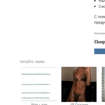
Нал
Сис
С поя
преду
Категори
Понр
Читайте также
Игры для
"Я Годами