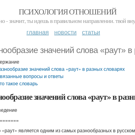
ПСИХОЛОГИЯ ОТНОШЕНИЙ
но - значит, ты идешь в правильном направлении. твой вн
главная
новости
статьи
нообразие значений слова «раут» в
ержание
азнообразие значений слова «раут» в разных словарях
вязанные вопросы и ответы
то такое словарь
нообразие значений слова «раут» в раз
ведение
=======
 «раут» является одним из самых разнообразных в русском