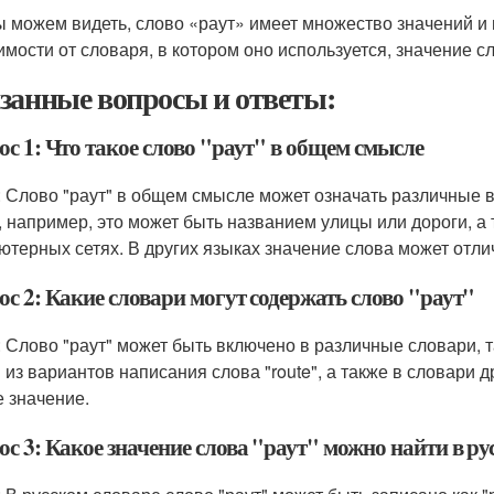
ы можем видеть, слово «раут» имеет множество значений и 
имости от словаря, в котором оно используется, значение с
занные вопросы и ответы:
с 1: Что такое слово "раут" в общем смысле
: Слово "раут" в общем смысле может означать различные в
, например, это может быть названием улицы или дороги, а
ютерных сетях. В других языках значение слова может отли
с 2: Какие словари могут содержать слово "раут"
: Слово "раут" может быть включено в различные словари, т
 из вариантов написания слова "route", а также в словари 
е значение.
с 3: Какое значение слова "раут" можно найти в ру