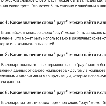
: В русском словаре слово "раут" может быть записано как "р
ания слова "рот". Это может быть связано с ошибками в на
.
с 4: Какое значение слова "раут" можно найти в а
: В английском словаре слово "раут" может быть записано как
вление. Это может быть использовано в различных контекс
порта или компьютерных сетей.
ос 5: Какое значение слова "раут" можно найти в 
: В словаре компьютерных терминов слово "раут" может быть
вления данных от одного компьютера к другому в компьютер
еленными алгоритмами маршрутизации, которые использую
ачи данных.
ос 6: Какое значение слова "раут" можно найти в с
: В словаре математических терминов слово "раут" может быт