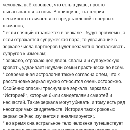
человека всё хорошее, что есть в душе, просто
высасывается за ночь. В принципе, эта теория
ненамного отличается от представлений северных
шаманов;.
* если спящий отражается в зеркале - будут проблемы, а
если отражается супружеская пара, то удваивание в
зеркале числа партнёров будет незаметно подталкивать
супругов к изменам;.
* зеркало, отражающее дверь спальни и супружескую
кровать, удваивает неудачи семьи практически во всём.
* современная астрология также согласна с тем, что к
расстановке зеркал нужно относится очень осторожно.
Особенно опасны треснувшие зеркала, зеркала с
"Историей", которые были свидетелями смертей и
несчастий. Такие зеркала могут убивать, и тому есть ряд
неоспоримых свидетельств. История таких роковых
зеркал сейчас изучается и анализируется;.
* во время сна астральное тело человека путешествует
и, попав в зазеркалье, оно может попросту оттуда не