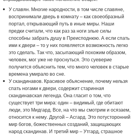
У славян. Многие народности, в том числе славяне,
воспринимали дверь в комнату – как своеобразный
портал, открывающий путь в иные миры. Наши
предки считали, что как раз за ноги злые силы
способны забрать душу в Преисподнюю. А если спать
ими к двери – то у них появляется возможность легко
это сделать. Так что, засыпающий похожим образом,
человек, мог уже не проснуться. Это суеверие
получится объяснить тем, что много человек в старые
времена умирало во сне.
У скандинавов. Красивое объяснение, почему нельзя
спать ногами к двери, содержит старинная
скандинавская легенда. Она гласит о том, что
существует три мира: один – видимый, где обитают
люди, это Мидгард. Все, на что мы смотрим и осязаем,
относится к нему. Другой – Асгард. Это потусторонний
мир богов, божественных созданий, защищающих
народ скандинав. И третий мир – Утгард, страшное