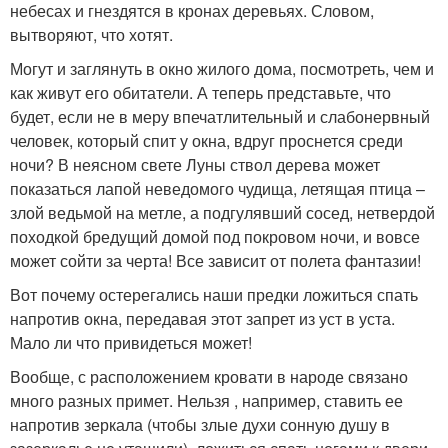
небесах и гнездятся в кронах деревьях. Словом,
вытворяют, что хотят.
Могут и заглянуть в окно жилого дома, посмотреть, чем и
как живут его обитатели. А теперь представьте, что
будет, если не в меру впечатлительный и слабонервный
человек, который спит у окна, вдруг проснется среди
ночи? В неясном свете Луны ствол дерева может
показаться лапой неведомого чудища, летящая птица –
злой ведьмой на метле, а подгулявший сосед, нетвердой
походкой бредущий домой под покровом ночи, и вовсе
может сойти за черта! Все зависит от полета фантазии!
Вот почему остерегались наши предки ложиться спать
напротив окна, передавая этот запрет из уст в уста.
Мало ли что привидеться может!
Вообще, с расположением кровати в народе связано
много разных примет. Нельзя , например, ставить ее
напротив зеркала (чтобы злые духи сонную душу в