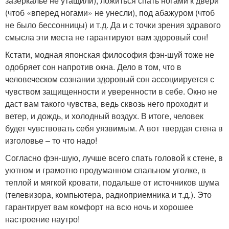
зазеркалье не утащили), ложиться спать ногами к двери
(чтоб «вперед ногами» не унесли), под абажуром (чтоб
не было бессонницы) и т.д. Да и с точки зрения здравого
смысла эти места не гарантируют вам здоровый сон!
Кстати, модная японская философия фэн-шуй тоже не
одобряет сон напротив окна. Дело в том, что в
человеческом сознании здоровый сон ассоциируется с
чувством защищенности и уверенности в себе. Окно не
даст вам такого чувства, ведь сквозь него проходит и
ветер, и дождь, и холодный воздух. В итоге, человек
будет чувствовать себя уязвимым. А вот твердая стена в
изголовье – то что надо!
Согласно фэн-шую, лучше всего спать головой к стене, в
уютном и грамотно продуманном спальном уголке, в
теплой и мягкой кровати, подальше от источников шума
(телевизора, компьютера, радиоприемника и т.д.). Это
гарантирует вам комфорт на всю ночь и хорошее
настроение наутро!