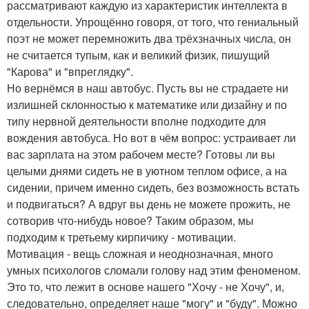
рассматривают каждую из характеристик интеллекта в
отдельности. Упрощённо говоря, от того, что гениальный
поэт не может перемножить два трёхзначных числа, он
не считается тупым, как и великий физик, пишущий
"Карова" и "впреглядку".
Но вернёмся в наш автобус. Пусть вы не страдаете ни
излишней склонностью к математике или дизайну и по
типу нервной деятельности вполне подходите для
вождения автобуса. Но вот в чём вопрос: устраивает ли
вас зарплата на этом рабочем месте? Готовы ли вы
целыми днями сидеть не в уютном теплом офисе, а на
сидении, причем именно сидеть, без возможность встать
и подвигаться? А вдруг вы день не можете прожить, не
сотворив что-нибудь новое? Таким образом, мы
подходим к третьему кирпичику - мотивации.
Мотивация - вещь сложная и неоднозначная, много
умных психологов сломали голову над этим феноменом.
Это то, что лежит в основе нашего "Хочу - не Хочу", и,
следовательно, определяет наше "могу" и "буду". Можно