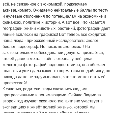
всё, не связанное с экономикой, подключаем
активациометр. Ожидаемо нейтральные баллы по тесту
и нулевые отклонения по потенциалам на экономике и
финансах, политике и истории. А вот всё, что касается
географии, жизни животных, растений, фотографии даёт
явные всплески на графиках! Вот теперь всё сходится:
наша люда - прирожденный исследователь: эколог,
биолог, видеограф. Но никак не экономист! На
заключительном собеседовании девушка признаётся,
что её давняя мечта - тайны океана: у неё целая
коллекция фотографий подводного мира, она обожает
плавать и уже сдала какие-то нормативы по дайвингу, но
никогда даже не задумывалась, что это может стать её
профессией!
К счастью, родители люды оказались людьми
прогрессивными и понимающими. Сейчас Людмила
второй год изучает океанологию, активно участвует в
экспедициях и живёт полной жизнью, которой мы
искренне желаем ей и в дальнейшем! "Алиса".