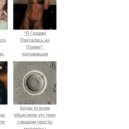
"Я Годами
кса
Пряталась на
о
Пляже":
о.
похудевшая
невестка Валерии
показала фигуру в
откровенном
купальнике.
Когда-то всем
на
объясняли эту тему
ете
слишком просто:
миллионы