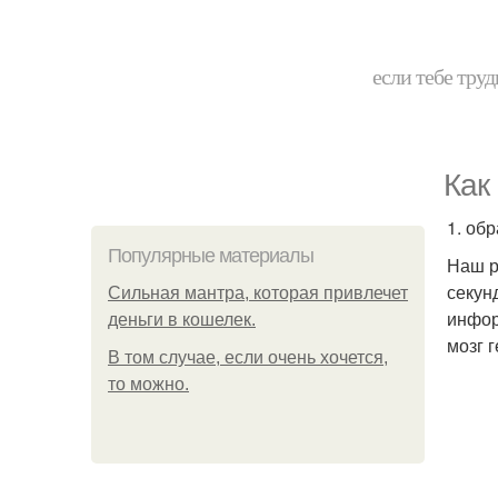
если тебе труд
Как
1. об
Популярные материалы
Наш р
секун
Сильная мантра, которая привлечет
инфор
деньги в кошелек.
мозг 
В том случае, если очень хочется,
то можно.