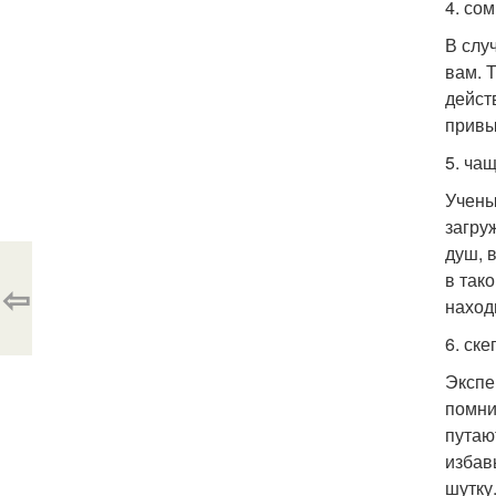
4. со
В слу
вам. 
дейст
привы
5. ча
Учены
загру
душ, 
в так
⇦
наход
6. ск
Экспе
помни
путаю
избав
шутку