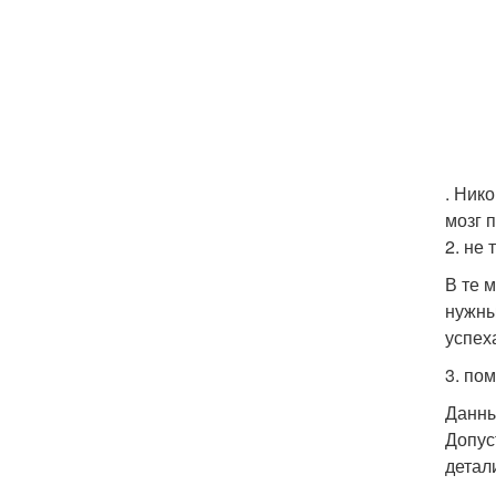
. Ник
мозг 
2. не
В те 
нужны
успех
3. по
Данны
Допус
детал