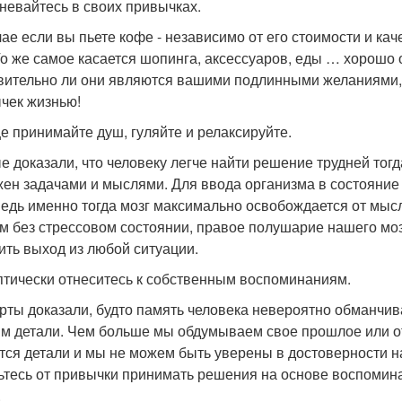
мневайтесь в своих привычках.
чае если вы пьете кофе - независимо от его стоимости и кач
То же самое касается шопинга, аксессуаров, еды … хорошо 
вительно ли они являются вашими подлинными желаниями, 
чек жизнью!
ще принимайте душ, гуляйте и релаксируйте.
е доказали, что человеку легче найти решение трудней тогд
жен задачами и мыслями. Для ввода организма в состояние
ведь именно тогда мозг максимально освобождается от мысле
ом без стрессовом состоянии, правое полушарие нашего моз
ить выход из любой ситуации.
ептически отнеситесь к собственным воспоминаниям.
рты доказали, будто память человека невероятно обманчив
м детали. Чем больше мы обдумываем свое прошлое или от
тся детали и мы не можем быть уверены в достоверности 
ьтесь от привычки принимать решения на основе воспомина
.