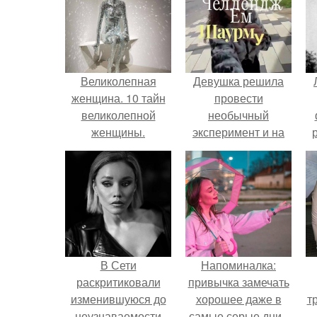
Великолепная
Девушка решила
женщина. 10 тайн
провести
великолепной
необычный
женщины.
эксперимент и на
протяжении 30
дней питалась
одной шаурмой.
В Сети
Напоминалка:
раскритиковали
привычка замечать
изменившуюся до
хорошее даже в
т
неузнаваемости
самые серые дни -