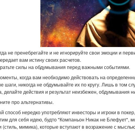
огда не пренебрегайте и не игнорируйте свои эмоции и пер
передает вам истину своих расчетов.
 тратьте силы на обдумывания перед важными событиями.
моменты, когда вам необходимо действовать на определенный
е шаги, никогда не обдумывайте их по кругу. Лишь в том сл
а, делайте действия и результат неизбежен, обдумывания ни
мните про альтернативы.
й способ нередко употребляют инвесторы и игроки в покер,
тим для себя идею, будто "Компаньон Никак не Блефует", м
и (стиль, мимика), которые вступают в возражение с мыслью