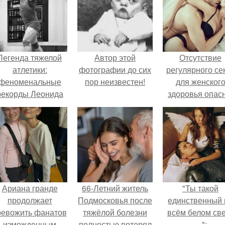
Легенда тяжелой
Автор этой
Отсутствие
атлетики:
фотографии до сих
регулярного се
феноменальные
пор неизвестен!
для женског
рекорды Леонида
здоровья опасн
Тараненко.
Ариана гранде
66-Летний житель
"Ты такой
продолжает
Подмосковья после
единственный 
ревожить фанатов
тяжёлой болезни
всём белом св
изможденным
полностью потерял
…":