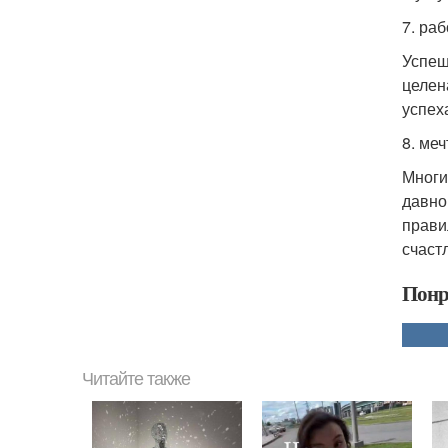
7. ра
Успеш
целен
успеха
8. меч
Многи
давно
прави
счаст
Понр
Читайте также