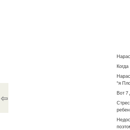
Нарас
Когда
Нарас
"я Пл
Вот 7
⇦
Стрес
ребен
Недос
поэто