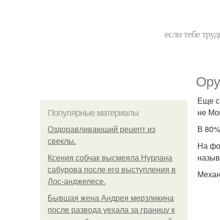
если тебе труд
Ору
Еще с
не Мо
Популярные материалы
В 80%
Оздоравливающий рецепт из
свеклы.
На фо
назыв
Ксения собчак высмеяла Нурлана
сабурова после его выступления в
Механ
Лос-анджелесе.
Бывшая жена Андрея мерзликина
после развода уехала за границу к