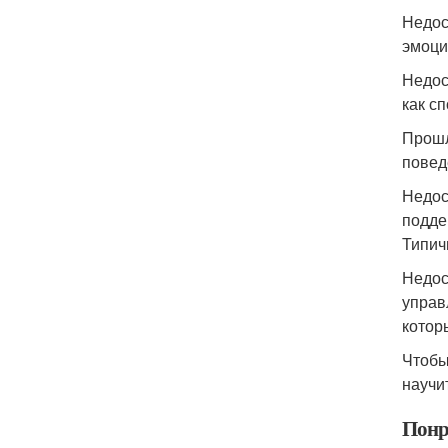
Недос
эмоци
Недос
как с
Прошл
повед
Недос
подде
Типич
Недос
управ
котор
Чтобы
научи
Понр