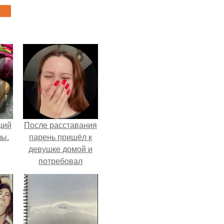
щий
После расставания
лы.
парень пришёл к
девушке домой и
потребовал
вернуть всё, что
когда-либо ей
дарил.