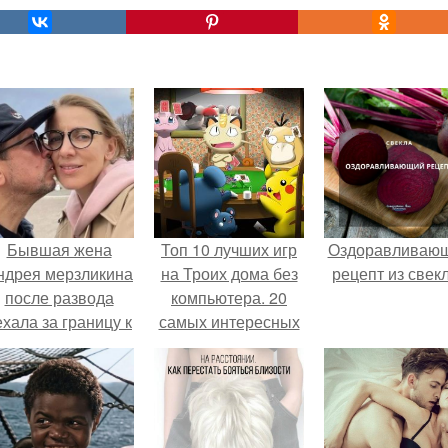
Бывшая жена
Топ 10 лучших игр
Оздоравливаю
ндрея мерзликина
на Троих дома без
рецепт из свек
после развода
компьютера. 20
ехала за границу к
самых интересных
овому избраннику
игр для компании
оставив детей.