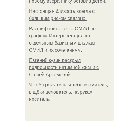
новому избраннику оставив детей.
Hacтоящая близость всегда с
большим риском связана.
Расшифровка теста СМИЛ по
графику. Интерпретация по
отдельным базисным шкалам
СМИЛ и их сочетаниям.
Евгений кузин раскрыл
подробности интимной жизни с
Сашей Артемовой.
Я тебя рожатель, я тебя кормитель,
в щёки целователь, на руках
носитель.