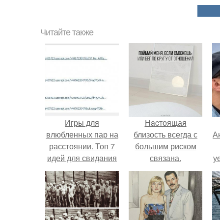
Читайте также
Игры для
Hacтоящая
влюбленных пар на
близость всегда с
А
расстоянии. Топ 7
большим риском
идей для свидания
связана.
у
на расстоянии
н