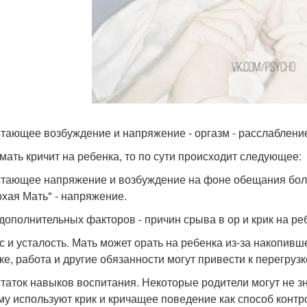
тающее возбуждение и напряжение - оргазм - расслабление
 мать кричит на ребенка, то по сути происходит следующее:
тающее напряжение и возбуждение на фоне обещания больше
охая Мать" - напряжение.
 дополнительных факторов - причин срыва в ор и крик на ре
с и усталость. Мать может орать на ребенка из-за накопивш
ке, работа и другие обязанности могут привести к перегруз
таток навыков воспитания. Некоторые родители могут не зн
му используют крик и кричащее поведение как способ контр