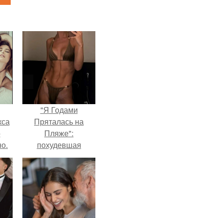
"Я Годами
кса
Пряталась на
о
Пляже":
о.
похудевшая
невестка Валерии
показала фигуру в
откровенном
купальнике.