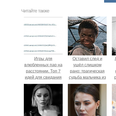
Читайте также
Игры для
Оставил след и
влюбленных пар на
ушёл слишком
расстоянии. Топ 7
рано: трагическая
идей для свидания
судьба мальчика из
на расстоянии
фильма
"Максимка".