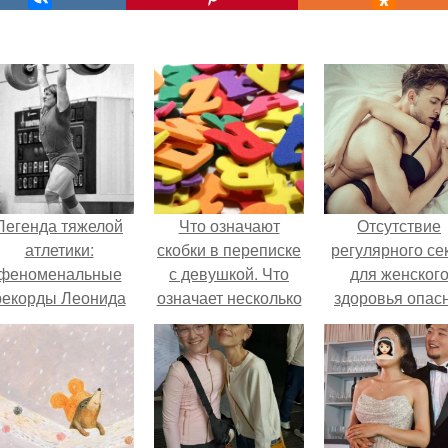
Легенда тяжелой
Что означают
Отсутствие
атлетики:
скобки в переписке
регулярного се
феноменальные
с девушкой. Что
для женског
рекорды Леонида
означает несколько
здоровья опасн
Тараненко.
полукруглых
скобочек в конце
предложения?