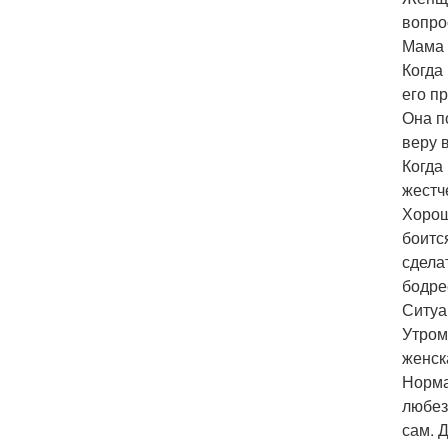
вопро
Мама 
Когда
его п
Она п
веру в
Когда
жестче
Хорош
боитс
сдела
бодрее
Ситуа
Утром
женск
Норма
любез
сам. 