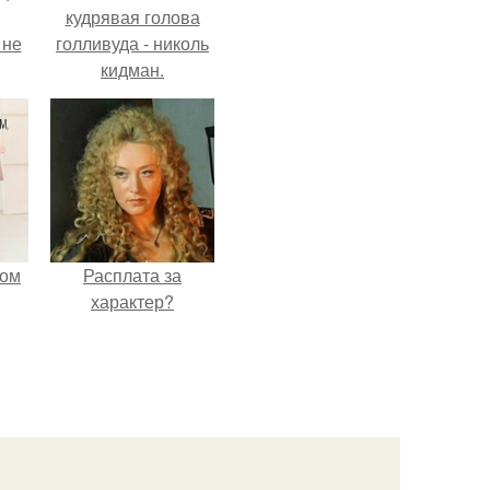
кудрявая голова
 не
голливуда - николь
кидман.
ры.
мом
Расплата за
характер?