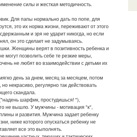
рименение силы и жесткая методичность.
вик. Для папы нормально дать по попе, для
утся, это их норма жизни, переживают от этого
сдержанным и зря не ударит никогда, но если
онял, он это сделает не задумываясь.
ушки. Женщины верят в позитивность ребенка и
не могут позволить себе те резкие меры,
ень не любят во взаимодействии с детьми их
мягко день за днем, месяц за месяцем, потом
, но некрасиво, регулярно так действовать
ющего скандала.
надень шарфик, простудишься! "),
о не вышло. У мужчины - мотивация "к",
плины и развития. Мужчина задает ребенку
зни, ниже которого опускаться ребенку не
тавляет все это выполнять.
решение частных, текущих и тактических