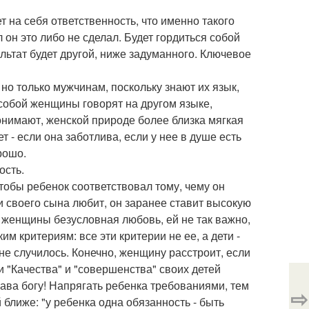
ет на себя ответственность, что именно такого
 он это либо не сделал. Будет гордиться собой
ультат будет другой, ниже задуманного. Ключевое
но только мужчинам, поскольку знают их язык,
 собой женщины говорят на другом языке,
онимают, женской природе более близка мягкая
 - если она заботлива, если у нее в душе есть
рошо.
ость.
тобы ребенок соответствовал тому, чему он
и своего сына любит, он заранее ставит высокую
 У женщины безусловная любовь, ей не так важно,
м критериям: все эти критерии не ее, а дети -
не случилось. Конечно, женщину расстроит, если
и "Качества" и "совершенства" своих детей
лава богу! Напрягать ребенка требованиями, тем
⇨
й ближе: "у ребенка одна обязанность - быть