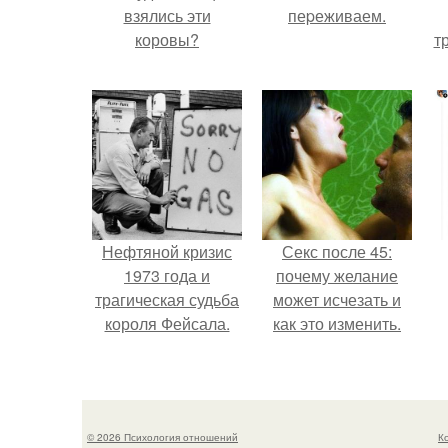
взялись эти
пеpеживаем.
коровы?
т
Нефтяной кризис
Секс после 45:
1973 года и
почему желание
трагическая судьба
может исчезать и
короля Фейсала.
как это изменить.
© 2026 Психология отношений
К