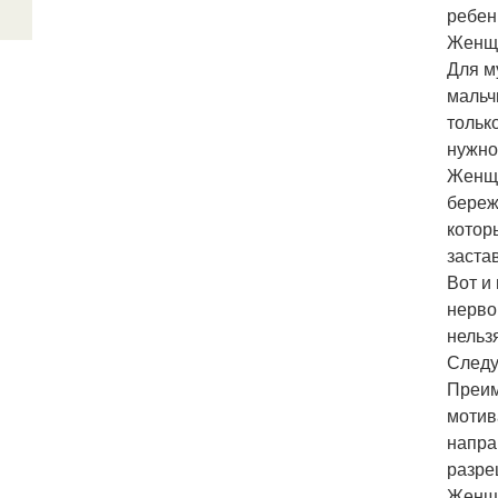
ребен
Женщи
Для м
мальч
тольк
нужно
Женщи
береж
котор
застав
Вот и
нерво
нельз
Следу
Преим
мотив
напра
разре
Женщи