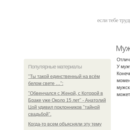
если тебе труд
Муж
Отлич
У муж
Популярные материалы
Конеч
"Ты такой единственный на всём
момен
белом свете …":
мужск
"Обвенчался с Женой, с Которой в
может
Браке уже Около 15 лет" - Анатолий
Цой удивил поклонников "тайной
свадьбой".
Когда-то всем объясняли эту тему