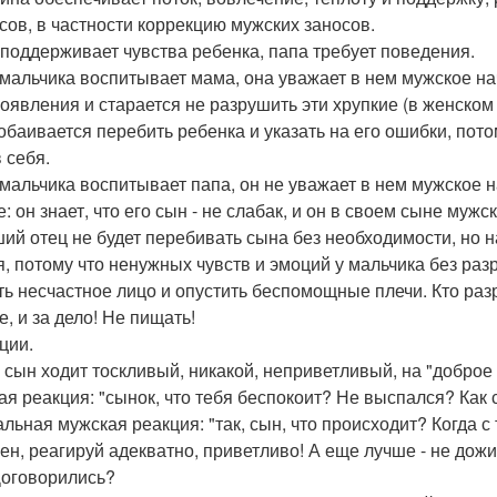
сов, в частности коррекцию мужских заносов.
поддерживает чувства ребенка, папа требует поведения.
 мальчика воспитывает мама, она уважает в нем мужское нач
роявления и старается не разрушить эти хрупкие (в женском
обаивается перебить ребенка и указать на его ошибки, пото
 себя.
 мальчика воспитывает папа, он не уважает в нем мужское н
: он знает, что его сын - не слабак, и он в своем сыне мужс
ий отец не будет перебивать сына без необходимости, но на
я, потому что ненужных чувств и эмоций у мальчика без разр
ть несчастное лицо и опустить беспомощные плечи. Кто ра
, и за дело! Не пищать!
ции.
 сын ходит тоскливый, никакой, неприветливый, на "доброе
ая реакция: "сынок, что тебя беспокоит? Не выспался? Как
льная мужская реакция: "так, сын, что происходит? Когда с
ен, реагируй адекватно, приветливо! А еще лучше - не дожи
Договорились?