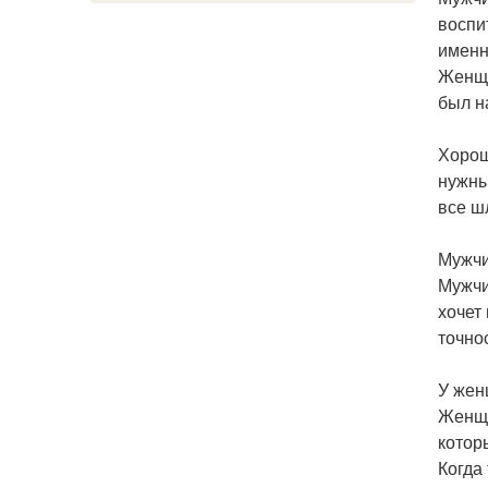
воспи
именн
Женщи
был н
Хорош
нужны
все ш
Мужчи
Мужчи
хочет
точно
У женщ
Женщи
котор
Когда