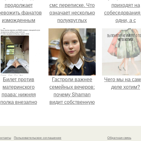
продолжает
смс переписке. Что
приходят на
ревожить фанатов
означает несколько
собеседования
изможденным
полукруглых
одни, а с
Видом.
скобочек в конце
родителями,
предложения?
жалуются эйча
Билет против
Гастроли важнее
Чего мы на са
материнского
семейных вечеров:
деле хотим?
права: нижняя
почему Shaman
полка внезапно
видит собственную
нашла законного
дочь чаще на
владельца.
экране, чем
вживую.
онтакты
Пользовательское соглашение
Обратная связь