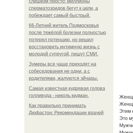
слишком просто: миллионы
сперматозоидов бегут к цели, а
побеждает самый быстрый.
66-Летний житель Подмосковья
после тяжёлой болезни полностью
потерял потенцию, но решил
восстановить интимную жизнь с
молодой супругой, пишут СМИ.
Зумеры все чаще приходят на
собеседования не одни, а с
родителями, жалуются эйчары.
Самая известная кудрявая голова
голливуда - николь кидман.
Женщи
Женщи
Как правильно принимать
Этим 
Дюфастон: Рекомендации врачей
Это м
Мужчи
Мужчи