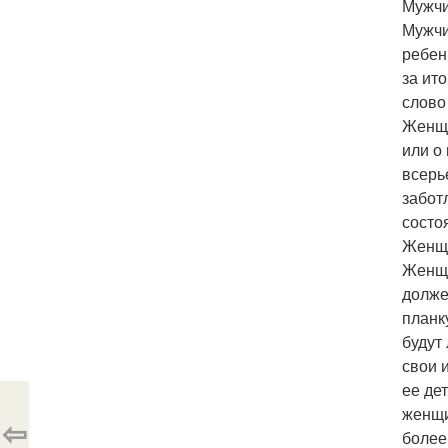
Мужчи
Мужчи
ребен
за ит
слово
Женщи
или о
всерь
забот
состо
Женщи
Женщи
долже
планк
будут
свои 
ее де
женщи
⇦
более