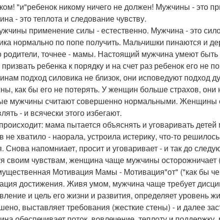
ком! "и"ребенок никому ничего не должен! Мужчины - это п
на - это теплота и следование чувству.
ужчины применение силы - естественно. Мужчина - это сило
ика нормально по попе получить. Мальчишки пинаются и дер
о родители, точнее - мамы. Настоящий мужчина умеют быть 
 призвать ребенка к порядку и на счет раз ребенок его не п
нам подход силовика не близок, они исповедуют подход д
ны, как бы его не потерять. У женщин больше страхов, они 
ые мужчины считают совершенно нормальными. Женщины оч
лять - и всячески этого избегают.
 происходит: мама пытается объяснять и уговаривать детей 
в не хватило - наорала, устроила истерику, что-то решилось
я. Снова напомниает, просит и уговаривает - и так до следу
я своим чувствам, женщина чаще мужчины осторожничает ("
ущественная Мотивация Мамы - Мотивация"от" ("как бы чег
ация достижения. Живя умом, мужчина чаще требует дисци
вление и цель его жизни и развития, определяет уровень жи
шено, выставляет требования (жесткие стены) - и далее зас
на обеспечивает поток, вовлечение, теплоту и поддержку, 