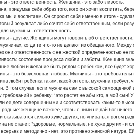
ны - это ответственность. Женщина - это заботливость.
на, придумав себе образ того, кого он хочет воспитать, бер
ка мы и воспитаем. Он спросит себя именно в итоге - сделал
оговый результат либо сочтет себя ответственным, если рез
 для мужчины - ответственность.
ны - другие. Женщины могут говорить об ответственности, 
 мужчинах, когда те что-то не делают из обещанного. Между
ез они ответственность с ее жесткой определенностью не п
ливость: состояние процесса любви и заботы. Женщина знает
яние любви и желание быть рядом с ребенком, все будет хо
ны - это безусловная любовь. Мужчины - это требовательн
на любит ребенка таким, какой он есть, мужчина требует, ч
н. В том случае, если мужчина сам с высокой самооценкой 
у требований к ребенку: "это растет не абы кто, а мой сын!
 ли ее дети совершенными и соответствовать каким-то высоки
и родные: женщине важнее, чтобы с ними не дай бог ничего 
ти оказываются сильно хуже других, но упираться рогом рад
на не станет: "здоровые, нормальные, не хуже других - и с
 всерьез и методично - нет, это противно женской натуре. Е