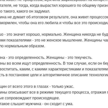
тателя, не тогда, когда вырастил хорошего по общему призн
о такого, какого он задумал.
на не думает об итоговом результате, она живет процессом
акормлен, чтобы она его любила и чтобы все это происходи
о - это значит хорошо, нормально. Женщина никогда не буд
ми показателями - это не женское мышление. Женщины чащ
ло нормальным образом.
на - это определенность. Женщины - это текучесть.
ны во всем ищут определенность. В том случае, если он бер
 воспитать, каким, с какими характеристиками и показател
сть в постановке цели и алгоритмичное описание технологи
ин от всего этого в глазах - только ужас.
ны описывают все в режиме текущего процесса, отражая п
ые сопровождают происходящее.
 такое слышит мужчина - он сходит с ума.