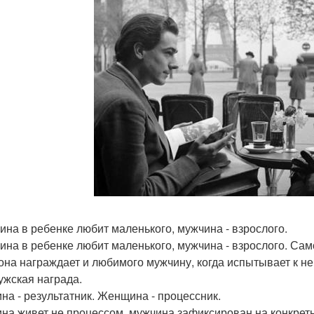
на в ребенке любит маленького, мужчина - взрослого.
на в ребенке любит маленького, мужчина - взрослого. Само
она награждает и любимого мужчину, когда испытывает к нем
ужская награда.
на - результатник. Женщина - процессник.
на живет не процессом, мужчина зафиксирован на конкретны