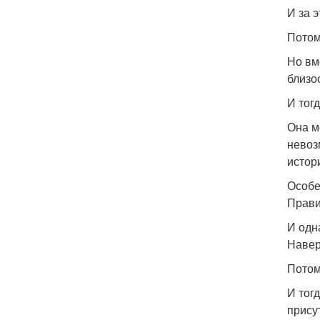
И за 
Потом
Но вм
близо
И тог
Она м
невоз
истор
Особе
Прави
И одн
Навер
Потом
И тог
прису