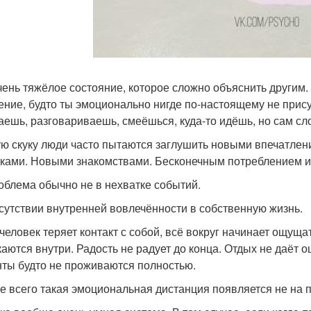
чень тяжёлое состояние, которое сложно объяснить другим.
ние, будто ты эмоционально нигде по-настоящему не прису
аешь, разговариваешь, смеёшься, куда-то идёшь, но сам сл
ую скуку люди часто пытаются заглушить новыми впечатлен
ками. Новыми знакомствами. Бесконечным потреблением 
облема обычно не в нехватке событий.
тсутствии внутренней вовлечённости в собственную жизнь.
 человек теряет контакт с собой, всё вокруг начинает ощущ
каются внутри. Радость не радует до конца. Отдых не даё
ты будто не проживаются полностью.
е всего такая эмоциональная дистанция появляется не на п