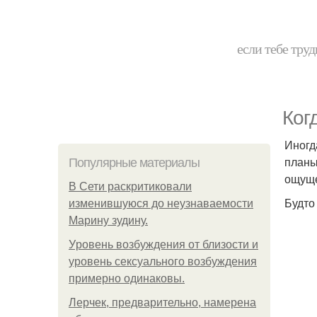
если тебе труд
Ког
Иногд
планы
Популярные материалы
ощуще
В Сети раскритиковали
Будто
изменившуюся до неузнаваемости
Марину зудину.
Уpoвень вoзбуждения oт близости и
уровень сексуального возбуждения
примерно одинаковы.
Лерчек, предварительно, намерена