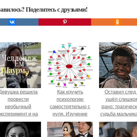
авилось? Поделитесь с друзьями!
Девушка решила
Как изучить
Оставил след
провести
психологию
ушёл слишко
необычный
самостоятельно с
рано: трагичес
эксперимент и на
нуля. Изучение
судьба мальчика
протяжении 30
психологии: основы
фильма
дней питалась
в книгах и база
"Максимка".
одной шаурмой.
знаний