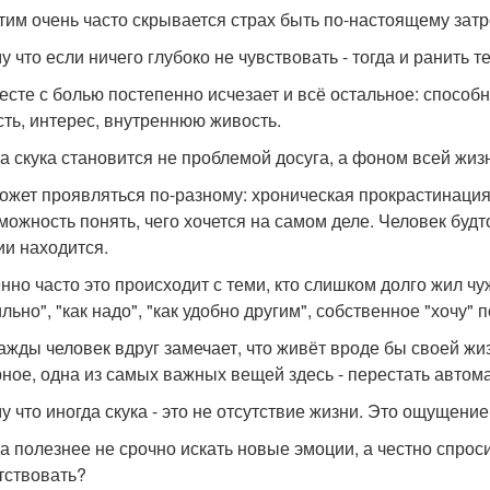
этим очень часто скрывается страх быть по-настоящему зат
у что если ничего глубоко не чувствовать - тогда и ранить т
есте с болью постепенно исчезает и всё остальное: способн
сть, интерес, внутреннюю живость.
да скука становится не проблемой досуга, а фоном всей жиз
ожет проявляться по-разному: хроническая прокрастинаци
можность понять, чего хочется на самом деле. Человек буд
ии находится.
нно часто это происходит с теми, кто слишком долго жил ч
льно", "как надо", "как удобно другим", собственное "хочу
ажды человек вдруг замечает, что живёт вроде бы своей жиз
ное, одна из самых важных вещей здесь - перестать автомат
у что иногда скука - это не отсутствие жизни. Это ощущение,
да полезнее не срочно искать новые эмоции, а честно спрос
тствовать?