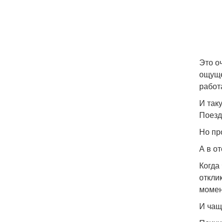
Это о
ощуще
работ
И так
Поезд
Но пр
А в о
Когда
откли
момен
И чащ