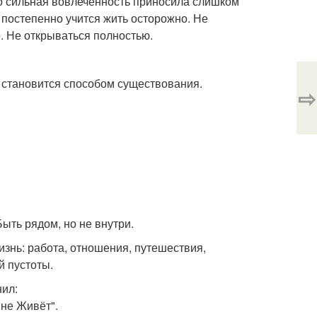
то сильная вовлечённость приносила слишком
к постепенно учится жить осторожно. Не
. Не открываться полностью.
м становится способом существования.
⇨
ыть рядом, но не внутри.
изнь: работа, отношения, путешествия,
 пустоты.
ил:
 не Живёт".