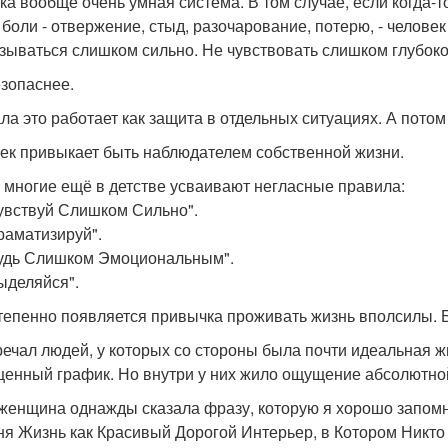
ка вообще очень умная система. В том случае, если когда-
 боли - отвержение, стыд, разочарование, потерю, - челове
зываться слишком сильно. Не чувствовать слишком глубоко
езопаснее.
ла это работает как защита в отдельных ситуациях. А пото
ек привыкает быть наблюдателем собственной жизни.
 многие ещё в детстве усваивают негласные правила:
увствуй Слишком Сильно".
раматизируй".
удь Слишком Эмоциональным".
ыделяйся".
тепенно появляется привычка проживать жизнь вполсилы. Б
речал людей, у которых со стороны была почти идеальная ж
енный график. Но внутри у них жило ощущение абсолютной
женщина однажды сказала фразу, которую я хорошо запомн
ня Жизнь как Красивый Дорогой Интерьер, в Котором Никто