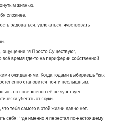
ронутым жизнью.
ебя сложнее.
ость радоваться, увлекаться, чувствовать
ни.
я, ощущение "я Просто Существую",
то всё время где-то на периферии собственной
ужими ожиданиями. Когда годами выбираешь "как
" постепенно становится почти неслышным.
нью - но совершенно её не чувствует.
ически убегать от скуки.
 что тебя самого в этой жизни давно нет.
ить себя: "где именно я перестал по-настоящему