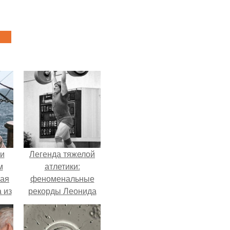
 и
Легенда тяжелой
м
атлетики:
кая
феноменальные
 из
рекорды Леонида
Тараненко.