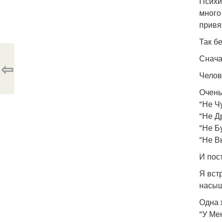
Психи
много
привя
Так б
Снача
⇦
Челов
Очень
"Не Ч
"Не Д
"Не Б
"Не В
И пос
Я вст
насыщ
Одна 
"У Ме