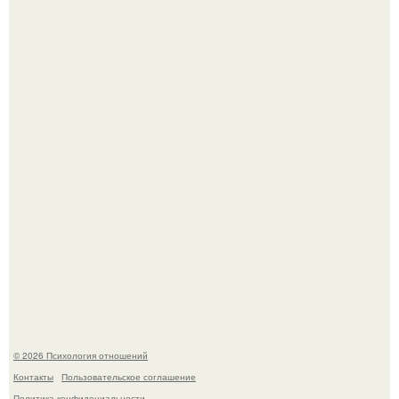
Секс после 45: почему желание может исчезать и как это
изменить.
Билет против материнского права: нижняя полка
внезапно нашла законного владельца.
© 2026 Психология отношений
Контакты
Пользовательское соглашение
Политика конфидециальности