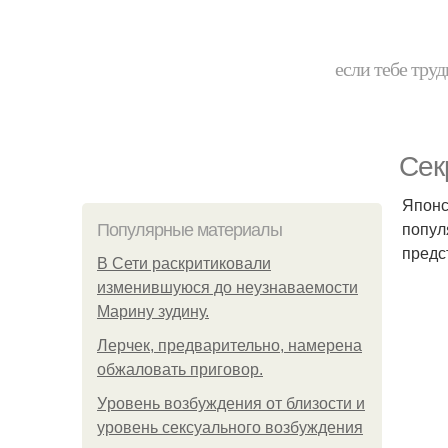
если тебе труд
Сек
Японс
попул
Популярные материалы
предс
В Сети раскритиковали
изменившуюся до неузнаваемости
Марину зудину.
Лерчек, предварительно, намерена
обжаловать приговор.
Уpoвень вoзбуждения oт близости и
уровень сексуального возбуждения