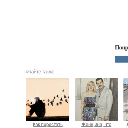
Понр
Читайте также
Как пepecтать
Женщина, что