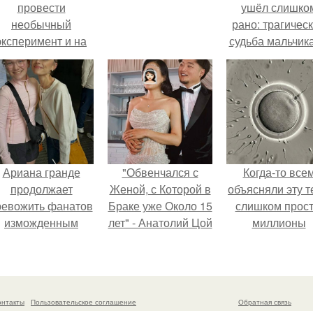
провести
ушёл слишко
необычный
рано: трагичес
эксперимент и на
судьба мальчика
протяжении 30
фильма
дней питалась
"Максимка".
одной шаурмой.
Ариана гранде
"Обвенчался с
Когда-то все
продолжает
Женой, с Которой в
объясняли эту т
ревожить фанатов
Браке уже Около 15
слишком прост
изможденным
лет" - Анатолий Цой
миллионы
Видом.
удивил
сперматозоид
поклонников
бегут к цели, 
"тайной свадьбой".
побеждает сам
быстрый.
онтакты
Пользовательское соглашение
Обратная связь