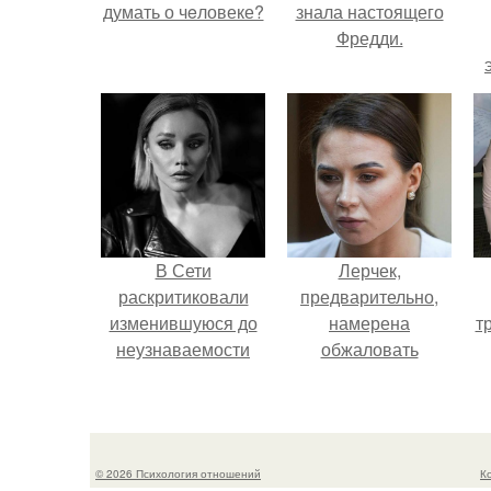
думать о чeловеке?
знала настоящего
Фредди.
В Сети
Лерчек,
раскритиковали
предварительно,
изменившуюся до
намерена
т
неузнаваемости
обжаловать
Марину зудину.
приговор.
© 2026 Психология отношений
К