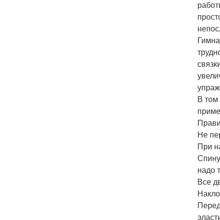
работ
прост
непос
Гимна
трудн
связк
увели
упраж
В том 
приме
Прави
Не пе
При н
Спину
надо 
Все д
Накло
Перед
эласт