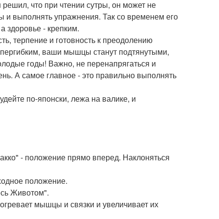
 решил, что при чтении сутры, он может не
зы и выполнять упражнения. Так со временем его
а здоровье - крепким.
сть, терпение и готовность к преодолению
супергибким, ваши мышцы станут подтянутыми,
молодые годы! Важно, не перенапрягаться и
ень. А самое главное - это правильно выполнять
худейте по-японски, лежа на валике, и
акко" - положение прямо вперед. Наклоняться
ходное положение.
есь Животом".
огревает мышцы и связки и увеличивает их