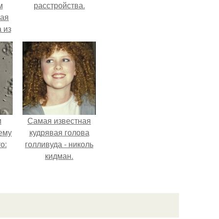
м
расстройства.
кая
 из
м
Самая известная
ему
кудрявая голова
о:
голливуда - николь
кидман.
ов
а
ый