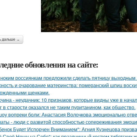
ь дальше →
ледние обновления на сайте:
ноким россиянкам предложили сделать пятницу выходным 
ность и очарование материнства: померанский шпиц восхи
ожденными щенками.
чина - неудачник: 10 признаков, которые видны уже в нача
г в старости оказался не таким пуританином, как общество.
шоу вопреки боли: Анастасия Волочкова эмоционально отве
аты - люди с развитой способностью сопереживания эмоцио
бенок Будет Испорчен Вниманием": Агния Кузнецова призвал
ё Своё Ношу на Себе": как праздничный костюм тибетских 