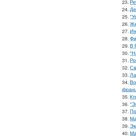
23.
Ре
24.
Де
25.
"У
26.
Же
27.
Ин
28.
Фи
29.
В 
30.
"Н
31.
Ро
32.
Св
33.
Ла
34.
Во
франц
35.
Кт
36.
"Э
37.
По
38.
Ма
39.
Эм
40.
Ма