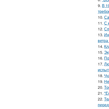
9.
В 1
требо
10.
Са
11.
С 
12.
Сп
13.
Ин
ветра
14.
Кл
15.
Эк
16.
По
17.
Лю
испыт
18.
Чу
19.
Не
20.
То
21.
"Е
22.
Те
перед