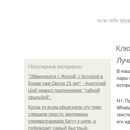
если тебе труд
Клю
Луч
Популярные материалы
В наш
"Обвенчался с Женой, с Которой в
пары 
Браке уже Около 15 лет" - Анатолий
котор
Цой удивил поклонников "тайной
свадьбой".
H1: П
Whats
Когда-то всем объясняли эту тему
текст
слишком просто: миллионы
его и
сперматозоидов бегут к цели, а
побеждает самый быстрый.