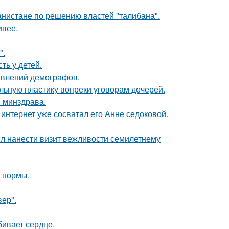
ганистане по решению властей "талибана".
ивее.
".
ть у детей.
явлений демографов.
альную пластику вопреки уговорам дочерей.
и минздрава.
к интернет уже сосватал его Анне седоковой.
ыл нанести визит вежливости семилетнему
о нормы.
ер".
бивает сердце.