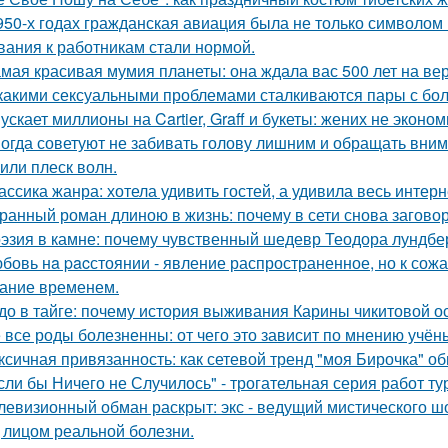
950-х годах гражданская авиация была не только символом п
вания к работникам стали нормой.
мая красивая мумия планеты: она ждала вас 500 лет на ве
какими сексуальными проблемами сталкиваются пары с бол
ускает миллионы на Cartier, Graff и букеты: жених не эконо
огда советуют не забивать голову лишним и обращать вним
 или плеск волн.
ассика жанра: хотела удивить гостей, а удивила весь интерн
ранный роман длиною в жизнь: почему в сети снова загов
эзия в камне: почему чувственный шедевр Теодора лундбер
бовь нa pacстоянии - явление распространенное, но к сож
ание временем.
до в тайге: почему история выживания Карины чикитовой ос
 все роды болезненны: от чего это зависит по мнению учён
ксичная привязанность: как сетевой тренд "моя Бирочка" о
сли бы Ничего не Случилось" - трогательная серия работ т
левизионный обман раскрыт: экс - ведущий мистического ш
 лицом реальной болезни.