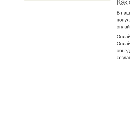
Как
В наш
попул
онлай
Онлай
Онлай
объед
созда