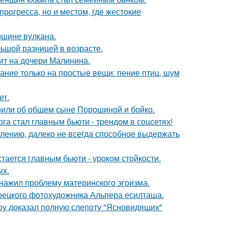
рогресса, но и местом, где жестокие
ршине вулкана.
ьшой разницей в возрасте.
мит на дочери Малинина.
ание только на простые вещи: пение птиц, шум
ет.
орили об общем сыне Порошиной и бойко.
га стал главным бьюти - трендом в соцсетях!
алению, далеко не всегда способное выдержать
тается главным бьюти - уроком стойкости.
ых.
бнажил проблему материнского эгоизма.
урецкого фотохудожника Альпера есилташа.
оу доказал полную слепоту "Ясновидящих"