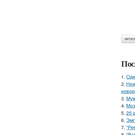
читат
Пос
1.
Оди
2.
Неж
новор
3.
Муж
4.
Моз
5.
25 
6.
Эмп
7.
"Ре
8.
"Вс