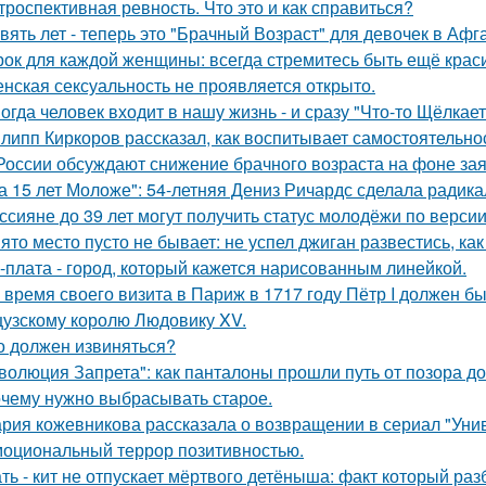
троспективная ревность. Что это и как справиться?
вять лет - теперь это "Брачный Возраст" для девочек в Аф
рок для каждой женщины: всегда стремитесь быть ещё крас
нская сексуальность не проявляется открыто.
огда человек входит в нашу жизнь - и сразу "Что-то Щёлкает
липп Киркоров рассказал, как воспитывает самостоятельнос
России обсуждают снижение брачного возраста на фоне за
а 15 лет Моложе": 54-летняя Дениз Ричардс сделала радик
ссияне до 39 лет могут получить статус молодёжи по верси
ято место пусто не бывает: не успел джиган развестись, ка
-плата - город, который кажется нарисованным линейкой.
 время своего визита в Париж в 1717 году Пётр I должен б
узскому королю Людовику XV.
о должен извиняться?
волюция Запрета": как панталоны прошли путь от позора д
чему нужно выбрасывать старое.
рия кожевникова рассказала о возвращении в сериал "Унив
оциональный террор позитивностью.
ть - кит не отпускает мёртвого детёныша: факт который раз