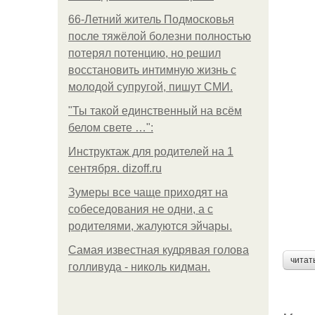
66-Летний житель Подмосковья
после тяжёлой болезни полностью
потерял потенцию, но решил
восстановить интимную жизнь с
молодой супругой, пишут СМИ.
"Ты такой единственный на всём
белом свете …":
Инструктаж для родителей на 1
сентября. dizoff.ru
Зумеры все чаще приходят на
собеседования не одни, а с
родителями, жалуются эйчары.
Самая известная кудрявая голова
читат
голливуда - николь кидман.