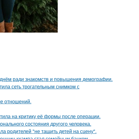
днём ради знакомств и повышения демографии.
тила сеть трогательным снимком с
ле отношений.
тила на критику её формы после операции.
нального состояния другого человека.
а родителей "не тащить детей на сцену".
женщин кхампа стал семейным банком.