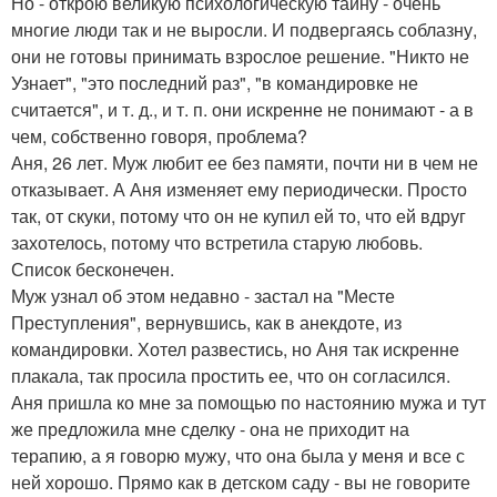
Но - открою великую психологическую тайну - очень
многие люди так и не выросли. И подвергаясь соблазну,
они не готовы принимать взрослое решение. "Никто не
Узнает", "это последний раз", "в командировке не
считается", и т. д., и т. п. они искренне не понимают - а в
чем, собственно говоря, проблема?
Аня, 26 лет. Муж любит ее без памяти, почти ни в чем не
отказывает. А Аня изменяет ему периодически. Просто
так, от скуки, потому что он не купил ей то, что ей вдруг
захотелось, потому что встретила старую любовь.
Список бесконечен.
Муж узнал об этом недавно - застал на "Месте
Преступления", вернувшись, как в анекдоте, из
командировки. Хотел развестись, но Аня так искренне
плакала, так просила простить ее, что он согласился.
Аня пришла ко мне за помощью по настоянию мужа и тут
же предложила мне сделку - она не приходит на
терапию, а я говорю мужу, что она была у меня и все с
ней хорошо. Прямо как в детском саду - вы не говорите