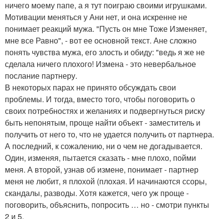
ничего моему папе, а я тут поиграю своими игрушками.
Мотивации меняться у Ани нет, и она искренне не
понимает реакций мужа. "Пусть он мне Тоже Изменяет,
мне все Равно", - вот ее основной текст. Ане сложно
понять чувства мужа, его злость и обиду: "ведь я же не
сделала ничего плохого! Измена - это невербальное
послание партнеру.
В некоторых парах не принято обсуждать свои
проблемы. И тогда, вместо того, чтобы поговорить о
своих потребностях и желаниях и подвергнуться риску
быть непонятым, проще найти объект - заместитель и
получить от него то, что не удается получить от партнера.
А последний, к сожалению, ни о чем не догадывается.
Один, изменяя, пытается сказать - мне плохо, пойми
меня. А второй, узнав об измене, понимает - партнер
меня не любит, я плохой (плохая. И начинаются ссоры,
скандалы, разводы. Хотя кажется, чего уж проще -
поговорить, объяснить, попросить … но - смотри пункты
2 и 5.