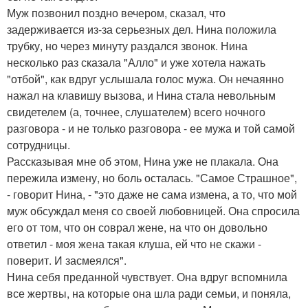
Муж позвонил поздно вечером, сказал, что
задерживается из-за серьезных дел. Нина положила
трубку, но через минуту раздался звонок. Нина
несколько раз сказала "Алло" и уже хотела нажать
"отбой", как вдруг услышала голос мужа. Он нечаянно
нажал на клавишу вызова, и Нина стала невольным
свидетелем (а, точнее, слушателем) всего ночного
разговора - и не только разговора - ее мужа и той самой
сотрудницы.
Рассказывая мне об этом, Нина уже не плакала. Она
пережила измену, но боль осталась. "Самое Страшное",
- говорит Нина, - "это даже не сама измена, а то, что мой
муж обсуждал меня со своей любовницей. Она спросила
его от том, что он соврал жене, на что он довольно
ответил - моя жена такая клуша, ей что не скажи -
поверит. И засмеялся".
Нина себя преданной чувствует. Она вдруг вспомнила
все жертвы, на которые она шла ради семьи, и поняла,