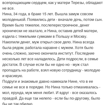
всепрощающим сердцем, как у матери Терезы, обладают
не все.
Нина, 34 года, в браке 15 лет. Вышла замуж совсем
молоденькой. Появились дети - вначале дочь, потом сын.
Время было тяжелое, послеперестроечное, денег
хронически не хватало, и Нина, оставив детей матери,
ездила с тяжелыми сумками в Польшу и Москву.
Накопили денег, муж открыл свое дело. Нина всегда
была рядом, работала наравне с мужем. Хотя было
очень сложно, заочно окончила институт. Последние
несколько лет все наладилось. Дети подросли, в семье
достаток. В случае если бы не одно но - муж стал
пропадать на работе, взял новую сотрудницу - молодую
и красивую.
Подруги и знакомые давно намекали Нине, что в ее
семье не все в порядке. Но Нина только отмахивалась -
мол, ерунда, муж меня любит. И вдруг - все оказалось
правдой. Да еще так нелепо - если бы по-другому, было
бы не так обидно.