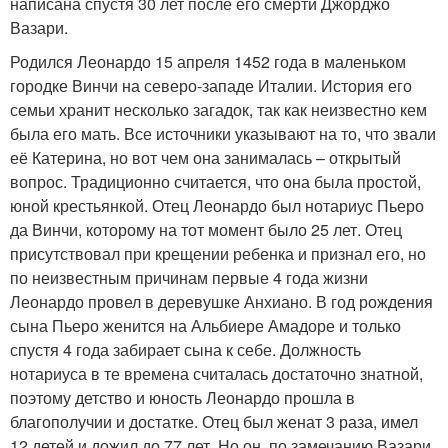
написана спустя 30 лет после его смерти Джорджо
Вазари.
Родился Леонардо 15 апреля 1452 года в маленьком
городке Винчи на северо-западе Италии. История его
семьи хранит несколько загадок, так как неизвестно кем
была его мать. Все источники указывают на то, что звали
её Катерина, но вот чем она занималась – открытый
вопрос. Традиционно считается, что она была простой,
юной крестьянкой. Отец Леонардо был нотариус Пьеро
да Винчи, которому на тот момент было 25 лет. Отец
присутствовал при крещении ребенка и признал его, но
по неизвестным причинам первые 4 года жизни
Леонардо провел в деревушке Анхиано. В год рождения
сына Пьеро женится на Альбиере Амадоре и только
спустя 4 года забирает сына к себе. Должность
нотариуса в те времена считалась достаточно знатной,
поэтому детство и юность Леонардо прошла в
благополучии и достатке. Отец был женат 3 раза, имел
12 детей и дожил до 77 лет. Но он, по замечанию Вазари,