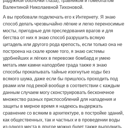
радужной оболочки глаза), травником и гомеопатом
Валентиной Николаевной Тихоновой.
А вы пробовали подключать его к Интернету. Я знаю
способ делать чрезвычайно лёгкие и легко переносимые
мосты, пригодные для преследования врагов и для
бегства от них я знаю способ разрушить всякую
цитадель или другого рода крепость, если только она не
построена на скале кроме того, я знаю системы
удобнейших и лёгких в перевозке бомбард и умею
метать ими камни наподобие града также я знаю
способы прокапывать тайные изогнутые ходы без
всякого шума, даже если бы пришлось проходить под
рвами или под рекой вообще в соответствии с каждым
данным случаем могу сконструировать бесконечное
множество разных приспособлений для нападения и
защиты в мирное время я надеюсь выдержать
сравнение со всяким в архитектуре, в постройке зданий,
как общественных, так и частных и в проведении воды
из одного места в другое можно будет также выполнить