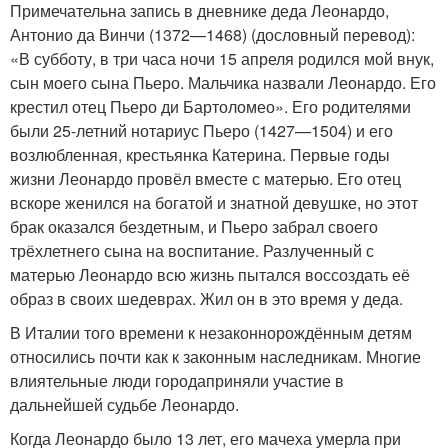
Примечательна запись в дневнике деда Леонардо,
Антонио да Винчи (1372—1468) (дословный перевод):
«В субботу, в три часа ночи 15 апреля родился мой внук,
сын моего сына Пьеро. Мальчика назвали Леонардо. Его
крестил отец Пьеро ди Бартоломео». Его родителями
были 25-летний нотариус Пьеро (1427—1504) и его
возлюбленная, крестьянка Катерина. Первые годы
жизни Леонардо провёл вместе с матерью. Его отец
вскоре женился на богатой и знатной девушке, но этот
брак оказался бездетным, и Пьеро забрал своего
трёхлетнего сына на воспитание. Разлученный с
матерью Леонардо всю жизнь пытался воссоздать её
образ в своих шедеврах. Жил он в это время у деда.
В Италии того времени к незаконнорождённым детям
относились почти как к законным наследникам. Многие
влиятельные люди городаприняли участие в
дальнейшей судьбе Леонардо.
Когда Леонардо было 13 лет, его мачеха умерла при