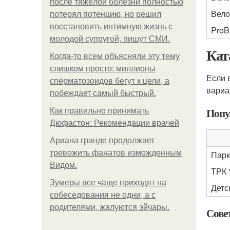
после тяжёлой болезни полностью
Вело
потерял потенцию, но решил
восстановить интимную жизнь с
ProB
молодой супругой, пишут СМИ.
Кат
Когда-то всем объясняли эту тему
слишком просто: миллионы
Если 
сперматозоидов бегут к цели, а
вариа
побеждает самый быстрый.
Попу
Как правильно принимать
Дюфастон: Рекомендации врачей
Ариана гранде продолжает
тревожить фанатов изможденным
Парк
Видом.
ТРК 
Зумеры все чаще приходят на
Детс
собеседования не одни, а с
родителями, жалуются эйчары.
Сове