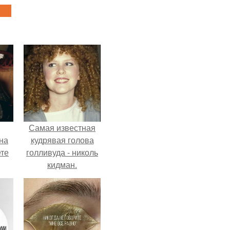
Самая известная
на
кудрявая голова
ете
голливуда - николь
кидман.