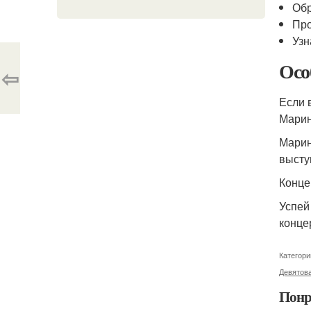
Обр
Про
Узн
Осо
⇦
Если 
Марин
Марин
высту
Конце
Успей
конце
Категори
Девятова
Понр