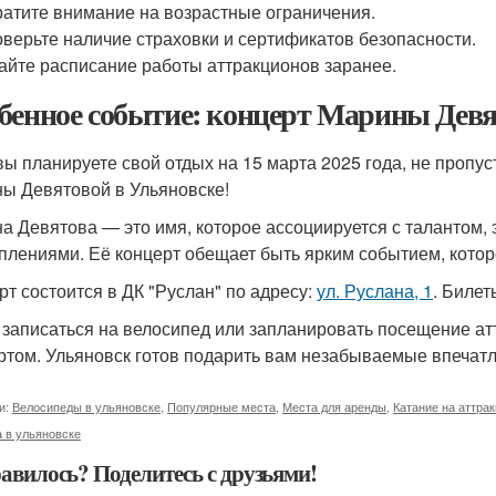
атите внимание на возрастные ограничения.
верьте наличие страховки и сертификатов безопасности.
айте расписание работы аттракционов заранее.
бенное событие: концерт Марины Девя
вы планируете свой отдых на 15 марта 2025 года, не пропу
ы Девятовой в Ульяновске!
а Девятова — это имя, которое ассоциируется с талантом
плениями. Её концерт обещает быть ярким событием, котор
рт состоится в ДК "Руслан" по адресу:
ул. Руслана, 1
. Билет
 записаться на велосипед или запланировать посещение а
ртом. Ульяновск готов подарить вам незабываемые впечатл
и:
Велосипеды в ульяновске
,
Популярные места
,
Места для аренды
,
Катание на аттра
 в ульяновске
авилось? Поделитесь с друзьями!