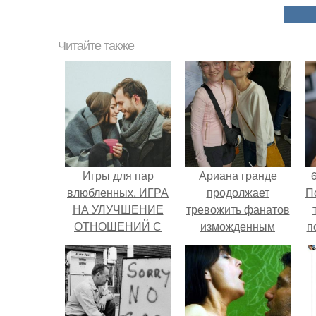
Читайте также
Игры для пар
Ариана гранде
влюбленных. ИГРА
продолжает
П
НА УЛУЧШЕНИЕ
тревожить фанатов
ОТНОШЕНИЙ С
изможденным
п
ЛЮБИМЫМ
Видом.
м