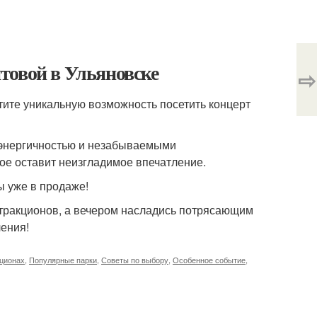
товой в Ульяновске
⇨
стите уникальную возможность посетить концерт
, энергичностью и незабываемыми
ое оставит неизгладимое впечатление.
ы уже в продаже!
ттракционов, а вечером насладись потрясающим
ения!
кционах
,
Популярные парки
,
Советы по выбору
,
Особенное событие
,