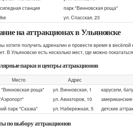
сипедная станция
парк "Винновская роща"
ike
ул. Спасская, 23
ание на аттракционах в Ульяновске
вы хотите получить адреналин и провести время в весёлой
нт. В Ульяновске есть несколько мест, где можно покататьс
лярные парки и центры аттракционов
Место
Адрес
 "Винновская роща"
ул. Винновская, 1
карусели, бат
"Аэропорт"
ул. Авиаторов, 10
американские 
кий парк "Сказка"
ул. Набережная, 5
детские аттр
ты по выбору аттракционов