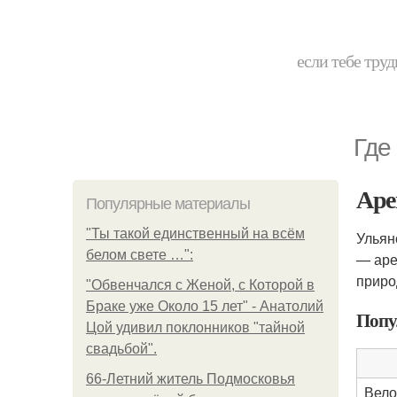
если тебе труд
Где
Аре
Популярные материалы
"Ты такой единственный на всём
Ульян
белом свете …":
— аре
приро
"Обвенчался с Женой, с Которой в
Браке уже Около 15 лет" - Анатолий
Попу
Цой удивил поклонников "тайной
свадьбой".
66-Летний житель Подмосковья
Вело