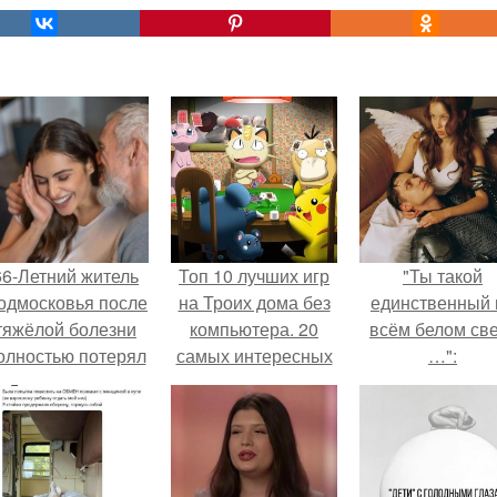
66-Летний житель
Топ 10 лучших игр
"Ты такой
одмосковья после
на Троих дома без
единственный 
тяжёлой болезни
компьютера. 20
всём белом св
олностью потерял
самых интересных
…":
потенцию, но
игр для компании
решил
восстановить
интимную жизнь с
олодой супругой,