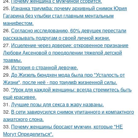
24.
Почему женщина с мужчиной ссорится.
25.
Изнанка триумфа: почему архивный снимок Юрия
Гагарина без улыбки стал главным ментальным
манифестом.
26.
Согласно исследованию, 60% девушек перестали
рассказывать подругам о своей личной жизни.
27.
Исцеление через доверие: откровенное признание
Любови Аксеновой о преодолении тяжелой детской
травмы.
28.
История о странной девочке.
29.
До Жизель бюндхен мода была про "Усталость от
Жизни", после неё - про триумф жизненной силы.
30.
"Урок для каждой женщины: всегда стремитесь быть
ещё красивее.
31.
Лучшие позы для секса в жару названы.
32.
В сети завирусился снимок упитанного и компактного
азиатского слона.
33.
Почему женщины бросают мужчин, которые "НЕ
Могут Определиться".