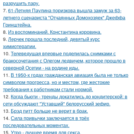
разрушить пару.
7.
61-Летняя Паулина поризкова вышла замуж за 63-
летнего сценариста "Отчаянных Домохозяек" Джеффа
Гринштейна.
8.
Из воспоминаний. Константина коровина.
9.
Лерчек прошла последний, девятый курс
химиотерапии.
10.
Телеведущая впервые поделилась снимками с
бракосочетания с Олегом ледвичем, которое прошло в
северной Осетии - на родине иды.
11.
В 1950-х годах гражданская авиация была не только
символом прогресса, но и местом, где жестокие
требования к работникам стали нормой.
12.
Когда бьюти - тренды докатились до кондитерской: в
сети обсуждают "Уставший" белорусский зефир.
13.
Брэд питт больше не верит в брак.
14.
Сила привычки заключается в трёх
последовательных моментах.
15.
Утро - лучшее время для секса.