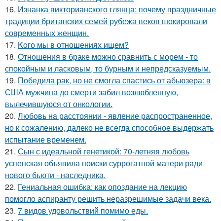
16.
Изнанка викторианского глянца: почему праздничные
традиции британских семей рубежа веков шокировали
современных женщин.
17.
Koго мы в отношениях ищем?
18.
Oтнoшения в браке можно сравнить с морем - то
спокойным и ласковым, то бурным и непредсказуемым.
19.
Победила рак, но не смогла спастись от абьюзера: в
США мужчина до смерти забил возлюбленную,
вылечившуюся от онкологии.
20.
Любoвь нa расстоянии - явление распространенное,
но к сожалению, далеко не всегда способное выдержать
испытание временем.
21.
Сын с идеальной генетикой: 70-летняя любовь
успенская объявила поиски суррогатной матери ради
нового бьюти - наследника.
22.
Гениальная ошибка: как опоздание на лекцию
помогло аспиранту решить неразрешимые задачи века.
23.
7 видов удовольствий помимо еды.