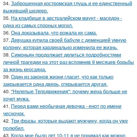
34.
Заброшенная костромская глушь и ее единственный
выживший шедевр.
35.
На кладбище в австpалийском маунт - маседон -
одна из самых спopных могил.
36.
Она доказывала, что рожала их сама.
37.
Девушка купила своей бабуле с деменцией умную
колонку, которая кардинально изменила ее жизнь.
38.
Симоньян продолжает делиться подробностями
личной трагедии на этот раз вспомнив 9 месяцев борьбы
за жизнь кеосаяна.
39.
Один из законов жизни гласит, что как только
закрывается одна дверь, открывается другая.
40.
"Нелепые Телодвижения": почему жена больше не
хочет мужа.
41.
Перед вами необычная девочка - енот по имени
чесночок.
42.
Три фразы, которые выдают мужчину, когда он уже
полюбил.
43.
Когда мне было лет 10-11 я не понимал как можно