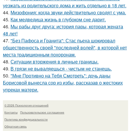
уезжать из родительского дома и жить отдельно в 18 лет.
44.
Мизофония: когда звуки действительно сводят с ума.
45.
Как медведица жизнь в глубоком сне дарит.
46.
Мы рабы друг друга: история пары, которая жената
48 лет!
47.
"Без Пафоса и Гранита": Стас пьеха шокировал
общественность своей "последней волей", в которой нет
места традиционным похоронам.
48.
Ситуации вторжения в личные границы.
49.
В грязи не вываляешься - чистым не станешь.
50.
"Мне Противно на Тебя Смотреть": дочь даны
Борисовой вынесла сор из избы, рассказав о жестоких
упреках матери.
© 2026 Психология отношений
Контакты
Пользовательское соглашение
Политика конфидециальности
Обратная связь