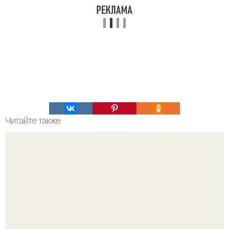
Читайте также
Игры для пар влюбленных. ИГРА НА УЛУЧШЕНИЕ
ОТНОШЕНИЙ С ЛЮБИМЫМ