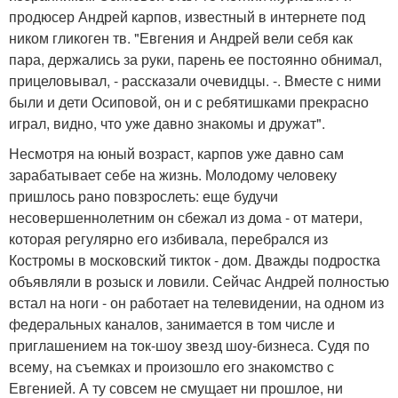
продюсер Андрей карпов, известный в интернете под
ником гликоген тв. "Евгения и Андрей вели себя как
пара, держались за руки, парень ее постоянно обнимал,
прицеловывал, - рассказали очевидцы. -. Вместе с ними
были и дети Осиповой, он и с ребятишками прекрасно
играл, видно, что уже давно знакомы и дружат".
Несмотря на юный возраст, карпов уже давно сам
зарабатывает себе на жизнь. Молодому человеку
пришлось рано повзрослеть: еще будучи
несовершеннолетним он сбежал из дома - от матери,
которая регулярно его избивала, перебрался из
Костромы в московский тикток - дом. Дважды подростка
объявляли в розыск и ловили. Сейчас Андрей полностью
встал на ноги - он работает на телевидении, на одном из
федеральных каналов, занимается в том числе и
приглашением на ток-шоу звезд шоу-бизнеса. Судя по
всему, на съемках и произошло его знакомство с
Евгенией. А ту совсем не смущает ни прошлое, ни