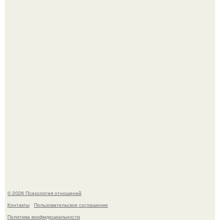
Hе надо стремиться афишировать свое равнодушие.
"3 Мечты юности и громкий финал": как Арнольд
шварценеггер женился на племяннице Кеннеди.
© 2026 Психология отношений
Контакты
Пользовательское соглашение
Политика конфидециальности