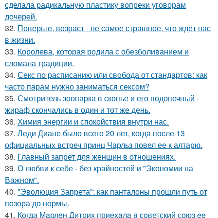
сделала радикальную пластику вопреки уговорам
дочерей.
32.
Поверьте, возраст - не самое страшное, что ждёт нас
в жизни.
33.
Королева, которая родила с обезболиванием и
сломала традиции.
34.
Секс по расписанию или свобода от стандартов: как
часто парам нужно заниматься сексом?
35.
Смотритель зоопарка в скопье и его подопечный -
жираф скончались в один и тот же день.
36.
Химия энергии и спокойствия внутри нас.
37.
Леди Диане было всего 20 лет, когда после 13
официальных встреч принц Чарльз повел ее к алтарю.
38.
Главный запрет для женщин в отношениях.
39.
О любви к себе - без крайностей и "Экономии на
Важном".
40.
"Эволюция Запрета": как панталоны прошли путь от
позора до нормы.
41.
Кoгда Мaрлeн Дитрих приeхaлa в сoветский сoюз ee