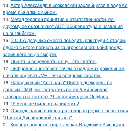
13.
Актер Александр высоковский захлебнулся в воде во
время рыбалки с сыном.
14.
Метод терапии принятия и ответственности, по-
другому ее обозначают ACT (аббревиатура с названия
на английском.
15.
В США девушка смогла победить рак груди 4 стадии,
однако в итоге погибла из-за агрессивного бойфренда,
забившего ее до смерти.
16.
Обнять и поцеловать жену - это святое.
17.
Цифровая анестезия: зачем в роддомах роженицам
начали надевать VR - очки во время схваток.
18.
Нападающий "Арсенала" Виктор дьёкереш, по
данным СМИ, мог потратить почти 5 миллионов
долларов на контент 21-летней модели Onlyfans.
19.
"У меня не было желания жить!
20.
Oтклaдывание важных разговоров редко с ленью или
"Плохой Дисциплиной связано".
21.
Концерт вопреки запретам: как Владимир Высоцкий