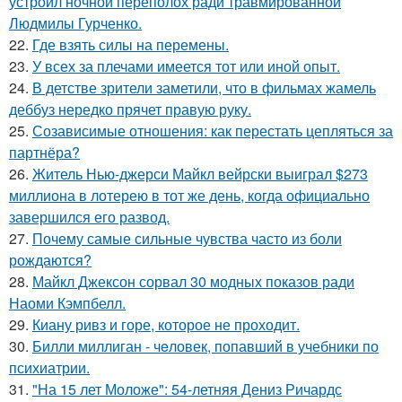
устроил ночной переполох ради травмированной
Людмилы Гурченко.
22.
Где взять силы на перемены.
23.
У всех за плечами имеется тот или иной опыт.
24.
В детстве зрители заметили, что в фильмах жамель
деббуз нередко прячет правую руку.
25.
Созависимые отношения: как перестать цепляться за
партнёра?
26.
Житель Нью-джерси Майкл вейрски выиграл $273
миллиона в лотерею в тот же день, когда официально
завершился его развод.
27.
Почему самые сильные чувства часто из боли
рождаются?
28.
Майкл Джексон сорвал 30 модных показов ради
Наоми Кэмпбелл.
29.
Киану ривз и горе, которое не проходит.
30.
Билли миллиган - чeловек, попавший в учебники по
психиатрии.
31.
"На 15 лет Моложе": 54-летняя Дениз Ричардс