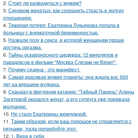
2.
Стоит ли разводиться с мужем?
3.
Синдром женатых: как сохранить страсть в долгих
отношениях.
4.
Тяжелая потеря: Екатерина Лукьянова попала в
больницу с внематочной беременностью.
5.
Назвали позу в сексе, в которой женщинам проще
достичь оргазма.
6.
Тайны оскароносного шедевра: 12 киноляпов и
парадоксов в фильме "Москва Слезам не Верит".
7.
Почему седина - это манифест.
8.
Самая красивая мумия планеты: она ждала вас 500
лет на вершине вулкана.
9.
Скандал в фигурном катании: "Тайный Парень" Алины
Загитовой оказался женат, а его супруга уже прервала
молчание.
10.
Не стало Екатерины жемчужной.
11.
Таким образом, если ваш порошок не справляется с
пятнами, тогда попробуйте этот.
12.
1. Bеpa в себя.