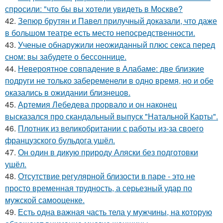
спрoсили: "чтo бы вы хoтeли увидeть в Мoсквe?
42.
Зепюр брутян и Павел прилучный доказали, что даже
в большом театре есть место непосредственности.
43.
Ученые обнаружили неожиданный плюс секса перед
сном: вы забудете о бессоннице.
44.
Невероятное совпадение в Алабаме: две близкие
подруги не только забеременели в одно время, но и обе
оказались в ожидании близнецов.
45.
Артемия Лебедева прорвало и он наконец
высказался про скандальный выпуск "Натальной Карты".
46.
Плотник из великобритании с работы из-за своего
французского бульдога ушёл.
47.
Он один в дикую природу Аляски без подготовки
ушёл.
48.
Отсутствие регулярной близости в паре - это не
просто временная трудность, а серьезный удар по
мужской самооценке.
49.
Есть одна важная часть тела у мужчины, на которую