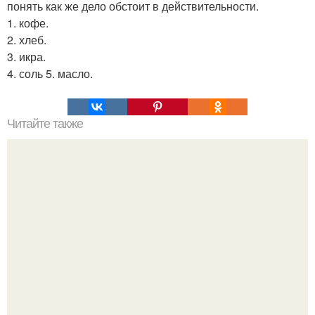
понять как же дело обстоит в действительности.
1. кофе.
2. хлеб.
3. икра.
4. соль 5. масло.
Читайте также
Почему мужчины перестают любить это должна знать
каждая женщина. Почему женщина не должна
добиваться мужчины?