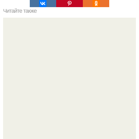
Читайте также
Паническая атака страх смерти. Ощущения,
провоцирующие страх
"Обвенчался с Женой, с Которой в Браке уже Около 15