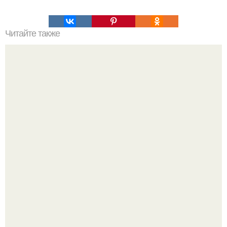
Читайте также
С чего начать изучение психологии самостоятельно.
«Психология человека» от 4BRAIN