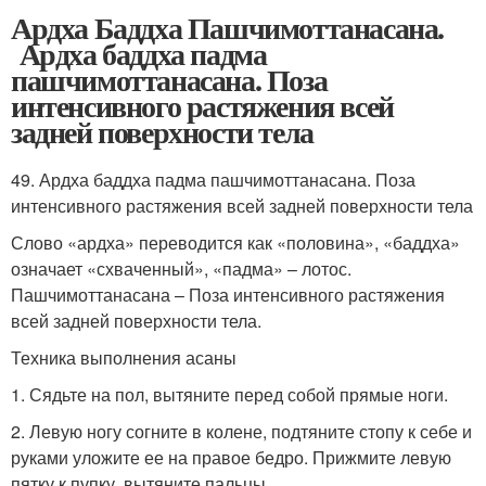
Ардха Баддха Пашчимоттанасана.
Ардха баддха падма
пашчимоттанасана. Поза
интенсивного растяжения всей
задней поверхности тела
49. Ардха баддха падма пашчимоттанасана. Поза
интенсивного растяжения всей задней поверхности тела
Слово «ардха» переводится как «половина», «баддха»
означает «схваченный», «падма» – лотос.
Пашчимоттанасана – Поза интенсивного растяжения
всей задней поверхности тела.
Техника выполнения асаны
1. Сядьте на пол, вытяните перед собой прямые ноги.
2. Левую ногу согните в колене, подтяните стопу к себе и
руками уложите ее на правое бедро. Прижмите левую
пятку к пупку, вытяните пальцы.