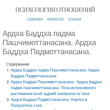
ПСИХОЛОГИЯ ОТНОШЕНИЙ
главная
новости
статьи
Ардха Баддха падма
Пашчимоттанасана. Ардха
Баддха Падмоттанасана.
Содержание
Ардха Баддха падма Пашчимоттанасана. Ардха
Баддха Падмоттанасана.
Ардха Баддха Пашчимоттанасана. Ардха баддха
падма пашчимоттанасана. Поза интенсивного
растяжения всей задней поверхности тела
Ардха Баддха Падмоттанасана. Наклон в
Полулотосе стоя