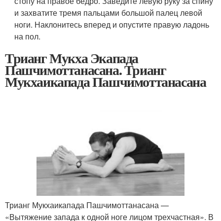
стопу на правое бедро. Заведите левую руку за спину
и захватите тремя пальцами большой палец левой
ноги. Наклонитесь вперед и опустите правую ладонь
на пол.
Трианг Мукха Экапада
Пашчимоттанасана. Трианг
Мукхаикапада Пашчимоттанасана
Трианг Мукхаикапада Пашчимоттанасана —
«Вытяжение запада к одной ноге лицом трехчастная». В