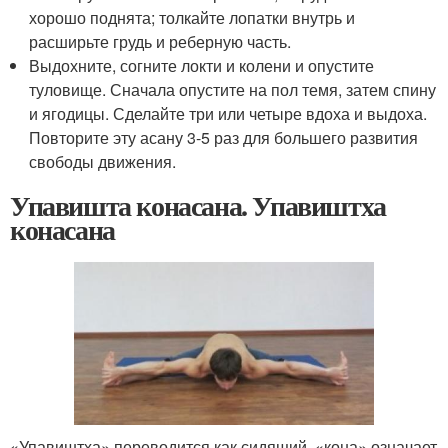
хорошо поднята; толкайте лопатки внутрь и
расширьте грудь и реберную часть.
Выдохните, согните локти и колени и опустите
туловище. Сначала опустите на пол темя, затем спину
и ягодицы. Сделайте три или четыре вдоха и выдоха.
Повторите эту асану 3-5 раз для большего развития
свободы движения.
Упавишта конасана. Упавиштха
конасана
«Упавиштха» переводится как сидящий, «кона» означает