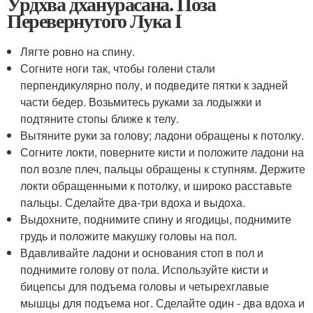
Урдхва дханурасана. Поза
Перевернутого Лука I
Лягте ровно на спину.
Согните ноги так, чтобы голени стали
перпендикулярно полу, и подведите пятки к задней
части бедер. Возьмитесь руками за лодыжки и
подтяните стопы ближе к телу.
Вытяните руки за голову; ладони обращены к потолку.
Согните локти, поверните кисти и положите ладони на
пол возле плеч, пальцы обращены к ступням. Держите
локти обращенными к потолку, и широко расставьте
пальцы. Сделайте два-три вдоха и выдоха.
Выдохните, поднимите спину и ягодицы, поднимите
грудь и положите макушку головы на пол.
Вдавливайте ладони и основания стоп в пол и
поднимите голову от пола. Используйте кисти и
бицепсы для подъема головы и четырехглавые
мышцы для подъема ног. Сделайте один - два вдоха и