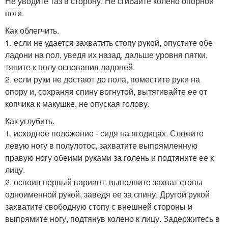
Не уводите таз в сторону. Не сгибайте колено опорной
ноги.
Как облегчить.
1. если не удается захватить стопу рукой, опустите обе
ладони на пол, уведя их назад, дальше уровня пятки,
тяните к полу основания ладоней.
2. если руки не достают до пола, поместите руки на
опору и, сохраняя спину вогнутой, вытягивайте ее от
копчика к макушке, не опуская голову.
Как углубить.
1. исходное положение - сидя на ягодицах. Сложите
левую ногу в полулотос, захватите выпрямленную
правую ногу обеими руками за голень и подтяните ее к
лицу.
2. освоив первый вариант, выполните захват стопы
одноименной рукой, заведя ее за спину. Другой рукой
захватите свободную стопу с внешней стороны и
выпрямите ногу, подтянув колено к лицу. Задержитесь в