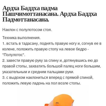
Ардха Баддха падма
Пашчимоттанасана. Ардха Баддха
Падмоттанасана.
Наклон с полулотосом стоя.
Техника выполнения.
1. встать в тадасану, поднять правую ногу и, согнув ее в
колене, положить правую стопу на левое бедро -
"Полулотос".
2. завести правую руку за спину и, дотянувшись ею до
правой стопы, захватить большой палец ноги большим,
указательным и средним пальцами руки.
3. с выдохом наклониться вперед с прямой спиной,
положить левую ладонь на пол возле стопы.