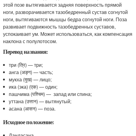
этой позе вытягивается задняя поверхность прямой
ноги, разворачивается тазобедренный сустав согнутой
ноги, вытягиваются мышцы бедра согнутой ноги. Поза
развивает подвижность тазобедренных суставов,
успокаивает ум. Может использоваться, как компенсация
наклона с полулотосом.
Перевод названия:
три (त्रि) — три;
анга (अङ्ग) — часть;
мукха (मुख) — лицо;
ика (эка) (एक) — один;
пашчима (पश्चिम) — запад или спина;
уттана (उत्तान) — вытянутый;
асана (आसन) — поза.
Исходное положение:
Дандасана .