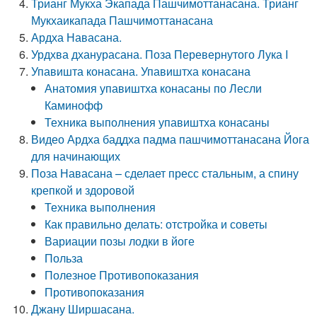
Трианг Мукха Экапада Пашчимоттанасана. Трианг
Мукхаикапада Пашчимоттанасана
Ардха Навасана.
Урдхва дханурасана. Поза Перевернутого Лука I
Упавишта конасана. Упавиштха конасана
Анатомия упавиштха конасаны по Лесли
Каминофф
Техника выполнения упавиштха конасаны
Видео Ардха баддха падма пашчимоттанасана Йога
для начинающих
Поза Навасана – сделает пресс стальным, а спину
крепкой и здоровой
Техника выполнения
Как правильно делать: отстройка и советы
Вариации позы лодки в йоге
Польза
Полезное Противопоказания
Противопоказания
Джану Ширшасана.