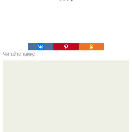
Читайте также
Книги фрейда, которые стоит прочитать. 10 лучших книг
Зигмунда Фрейда.