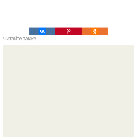
Читайте также
Игры для влюбленных пар на расстоянии. Топ 7 идей
для свидания на расстоянии