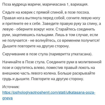
Поза мудреца маричи, маричиасана 1, вариация.
Сядьте на коврик с прямой спиной, в позе посоха.
Правая нога вытянута перед собой, согните левую ногу
и притяните ее к себе. Заведите правую руку за спину, а
левую - оберните вокруг ноги. Старайтесь соединить
руки, зацепившись пальцами. Лишь в том случае, если
не получается - не волнуйтесь, со временем получится!
Дышите повторите на другую сторону.
Скручивание в позе стула (паривритта уткатасана).
Начинайте в Позе стула. Соедините руки в молитвенной
позе и скрутитесь влево, поместив правый локоть на
внешнюю часть левого колена. Больше раскрывайте
грудь и дышите. Повторите на другую сторону.
Источник:
https://psihologiyaotnoshenij.com/stati/utkatasana-poza-
gneva