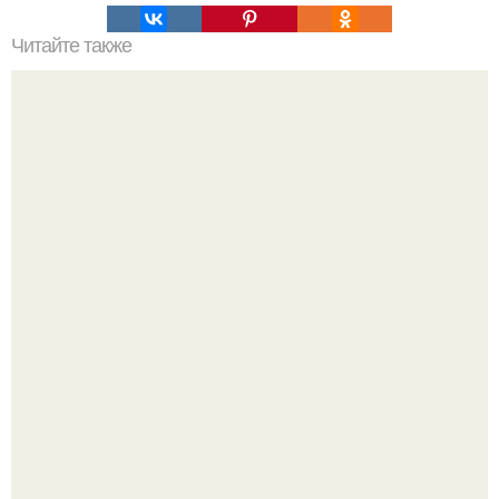
Читайте также
Отношения без обязательств - так ли они безобидны?
Напоминалка: привычка замечать хорошее даже в
самые серые дни - это не очередная сказка из книг по