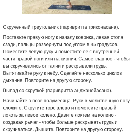
Скрученный треугольник (паривритта триконасана).
Поставьте правую ногу к началу коврика, левая стопа
сзади, пальцы развернуты под углом в 45 градусов.
Поместите левую руку и поместите ее с внутренней
части правой ноги или на кирпич. Самое главное - чтобы
вы скручивались от талии и раскрывали грудь.
Вытягивайте руку к небу. Сделайте несколько циклов
дыхания. Повторите на другую сторону.
Выпад со скруткой (паривритта анджанейасана).
Начинайте в позе полумесяца. Руки в молитвенную позу
сложите. Скрутите торс влево и пометсите правый
локоть за левое колено. Давите локтем на колено -
создавая рычаг - чтобы больше раскрывать грудь и
скручиваться. Дышите. Повторите на другую сторону.