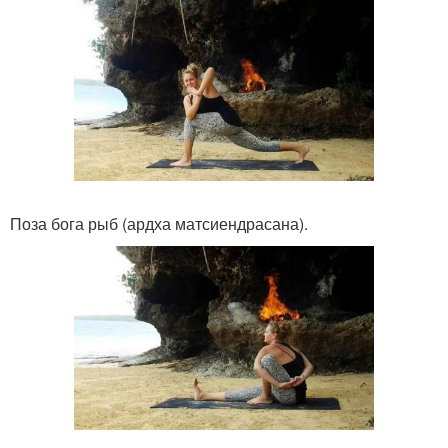
Поза бога рыб (ардха матсиендрасана).