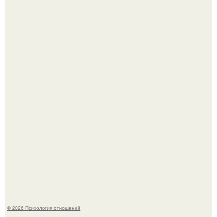
"3 Мечты юности и громкий финал": как Арнольд
шварценеггер женился на племяннице Кеннеди.
Расплата за характер?
© 2026 Психология отношений