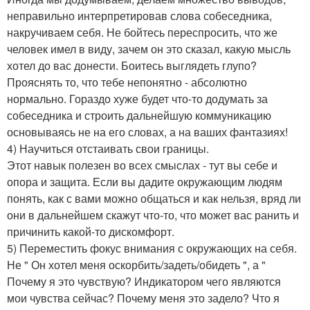
неправильно интерпретировав слова собеседника,
накручиваем себя. Не бойтесь переспросить, что же
человек имел в виду, зачем он это сказал, какую мысль
хотел до вас донести. Боитесь выглядеть глупо?
Прояснять то, что тебе непонятно - абсолютно
нормально. Гораздо хуже будет что-то додумать за
собеседника и строить дальнейшую коммуникацию
основываясь не на его словах, а на ваших фантазиях!
4) Научиться отстаивать свои границы.
Этот навык полезен во всех смыслах - тут вы себе и
опора и защита. Если вы дадите окружающим людям
понять, как с вами можно общаться и как нельзя, вряд ли
они в дальнейшем скажут что-то, что может вас ранить и
причинить какой-то дискомфорт.
5) Переместить фокус внимания с окружающих на себя.
Не " Он хотел меня оскорбить/задеть/обидеть ", а "
Почему я это чувствую? Индикатором чего являются
мои чувства сейчас? Почему меня это задело? Что я