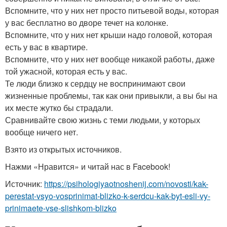
Вспомните, что у них нет просто питьевой воды, которая
у вас бесплатно во дворе течет на колонке.
Вспомните, что у них нет крыши надо головой, которая
есть у вас в квартире.
Вспомните, что у них нет вообще никакой работы, даже
той ужасной, которая есть у вас.
Те люди близко к сердцу не воспринимают свои
жизненные проблемы, так как они привыкли, а вы бы на
их месте жутко бы страдали.
Сравнивайте свою жизнь с теми людьми, у которых
вообще ничего нет.
Взято из открытых источников.
Нажми «Нравится» и читай нас в Facebook!
Источник:
https://psihologiyaotnoshenij.com/novosti/kak-
perestat-vsyo-vosprinimat-blizko-k-serdcu-kak-byt-esli-vy-
prinimaete-vse-slishkom-blizko