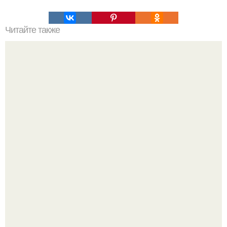
Читайте также
- я бы … хотел.
Напоминалка: привычка замечать хорошее даже в