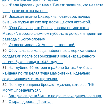
26.
"Валя Красавица": мама Тимати заявила, что невеста
рэпера не похожа на нее.
27.
Высокая планка Екатерины Климовой: почему
бывшие мужья до сих пор восхищаются актрисой.
28.
"Она Сказала, что Разочарована во мне как в
Матери": мороз о сложном пубертате дочери и принятии
развода с Богомоловым.
29.
Из воспоминаний. Анны достоевской.
30.
Обручальные кольца, найденные американскими
солдатами после освобождения концентрационного
лагеря бухенвальд в 1945 году ….
31.
На глубине 40 метров в районе батагайки была
найдена почти целая туша мамонтёнка, идеально
сохранившаяся в толще земли.
32.
Почему женщины бросают мужчин, которые "НЕ
Могут Определиться".
33.
Загадка силуэта Чикаго на фоне заходящего солнца.
34.
Старая дорога. (Притча).