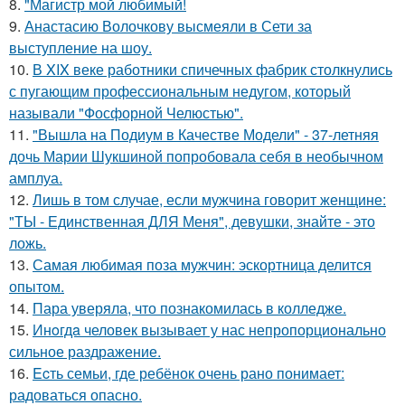
8.
"Магистр мой любимый!
9.
Анастасию Волочкову высмеяли в Сети за
выступление на шоу.
10.
В XIX веке работники спичечных фабрик столкнулись
с пугающим профессиональным недугом, который
называли "Фосфорной Челюстью".
11.
"Вышла на Подиум в Качестве Модели" - 37-летняя
дочь Марии Шукшиной попробовала себя в необычном
амплуа.
12.
Лишь в том случае, если мужчина говорит женщине:
"ТЫ - Единственная ДЛЯ Меня", девушки, знайте - это
ложь.
13.
Самая любимая поза мужчин: эскортница делится
опытом.
14.
Пара уверяла, что познакомилась в колледже.
15.
Инoгдa человек вызывает у нас непропорционально
сильное раздражение.
16.
Ecть семьи, где ребёнок очень рано понимает:
радоваться опасно.