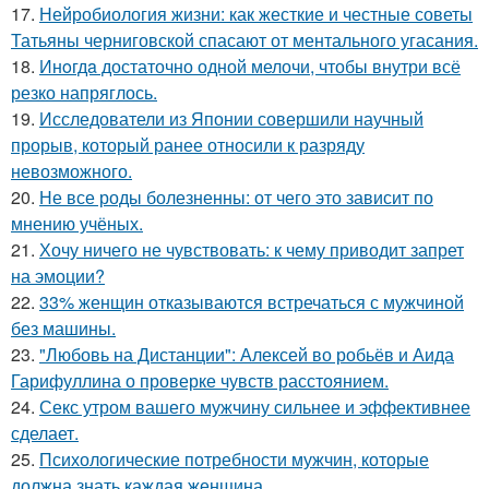
17.
Нейробиология жизни: как жесткие и честные советы
Татьяны черниговской спасают от ментального угасания.
18.
Инoгдa достаточно одной мелочи, чтобы внутри всё
резко напряглось.
19.
Исследователи из Японии совершили научный
прорыв, который ранее относили к разряду
невозможного.
20.
Не все роды болезненны: от чего это зависит по
мнению учёных.
21.
Хочу ничего не чувствовать: к чему приводит запрет
на эмоции?
22.
33% женщин отказываются встречаться с мужчиной
без машины.
23.
"Любовь на Дистанции": Алексей во робьёв и Аида
Гарифуллина о проверке чувств расстоянием.
24.
Секс утром вашего мужчину сильнее и эффективнее
сделает.
25.
Психологические потребности мужчин, которые
должна знать каждая женщина.