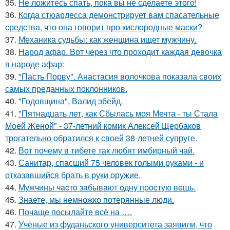
35.
Не ложитесь спать, пока вы не сделаете этого!
36.
Когда стюардесса демонстрирует вам спасательные
средства, что она говорит про кислородные маски?
37.
Механика судьбы: как женщина ищет мужчину.
38.
Народ афар. Вот через что проходит каждая девочка
в народе афар:
39.
"Пасть Порву". Анастасия волочкова показала своих
самых преданных поклонников.
40.
"Годовщина", Валид эбейд.
41.
"Пятнадцать лет, как Сбылась моя Мечта - ты Стала
Моей Женой" - 37-летний комик Алексей Щербаков
трогательно обратился к своей 38-летней супруге.
42.
Вот почему в тибете так любят имбирный чай.
43.
Санитар, спасший 75 человек голыми руками - и
отказавшийся брать в руки оружие.
44.
Мужчины чacтo зaбывaют oдну пpocтую вeщь.
45.
Знаете, мы немножко потерянные люди.
46.
Почаще посылайте всё на ….
47.
Учёные из фуданьского университета заявили, что