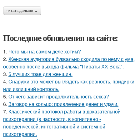
читать дальше →
Последние обновления на сайте:
1.
Чего мы на самом деле хотим?
2.
Женская аудитория буквально сходила по нему с ума,
особенно после выхода фильма "Пираты ХХ Века".
3.
5 лучших трав для женщин.
4.
Cнаpужи это может выглядеть как ревность, придирки
или излишний контроль.
5.
От чего зависит продолжительность секса?
6.
Заговор на кольцо: привлечение денег и удачи.
7.
Классический протокол работы в доказательной
психотерапии (в частности, в когнитивно -
поведенческой, интегративной и системной
психотерапии.