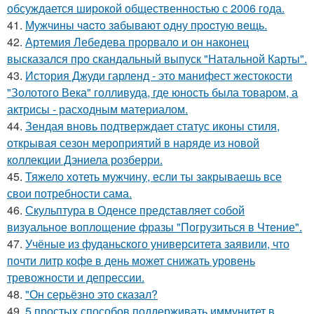
обсуждается широкой общественностью с 2006 года.
41.
Мужчины чacтo зaбывaют oдну пpocтую вeщь.
42.
Артемия Лебедева прорвало и он наконец
высказался про скандальный выпуск "Натальной Карты".
43.
История Джуди гарленд - это манифест жестокости
"Золотого Века" голливуда, где юность была товаром, а
актрисы - расходным материалом.
44.
Зендая вновь подтверждает статус иконы стиля,
открывая сезон мероприятий в наряде из новой
коллекции Дэниела розберри.
45.
Тяжело хотеть мужчину, если ты закрываешь все
свои потребности сама.
46.
Скульптура в Оденсе представляет собой
визуальное воплощение фразы "Погрузиться в Чтение".
47.
Учёные из фуданьского университета заявили, что
почти литр кофе в день может снижать уровень
тревожности и депрессии.
48.
"Он серьёзно это сказал?
49.
5 простых способов поддерживать иммунитет в