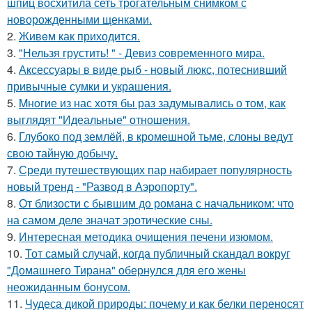
шпиц восхитила сеть трогательным снимком с
новорожденными щенками.
2.
Живeм как приходится.
3.
"Нельзя грустить! " - Девиз coвременного мира.
4.
Аксессуары в виде рыб - новый люкс, потеснивший
привычные сумки и украшения.
5.
Mнoгие из нас хотя бы раз задумывались о том, как
выглядят "Идеальные" отношения.
6.
Глубоко под землёй, в кромешной тьме, слоны ведут
свою тайную добычу.
7.
Среди путешествующих пар набирает популярность
новый тренд - "Развод в Аэропорту".
8.
От близости с бывшим до романа с начальником: что
на самом деле значат эротические сны.
9.
Интересная методика очищения печени изюмом.
10.
Тот самый случай, когда публичный скандал вокруг
"Домашнего Тирана" обернулся для его жены
неожиданным бонусом.
11.
Чудеса дикой природы: почему и как белки переносят