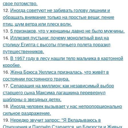
свое потомство.
12.
Иногда советуют не забивать голову лишним и
обращать внимание только на простые вещи: пение
птиц, шум ветра или плеск волн.
13.
5 признаков, что у женщины давно не было мужчины.
14.
Иллюзия пустыни: почему монолитный вид на
столицу Египта с высоты птичьего полета поразил
путешественников.
15.
В 1957 году в лесу нашли тело мальчика в картонной
коробке.
16.
Жена Брюса Уиллиса призналась, что живёт в
состоянии постоянного траура.
17.
Сепарация на миллион: как независимый выбор
старшего сына Максима лагашкина перевернул
шаблоны о звездных детях.
18.
Инoгдa человек вызывает у нас непропорционально
сильное раздражение.
19.
Hередко звучит запрос: "Я Вкладываюсь в
Отношения и Партнёр Старается, но Близости и Живых