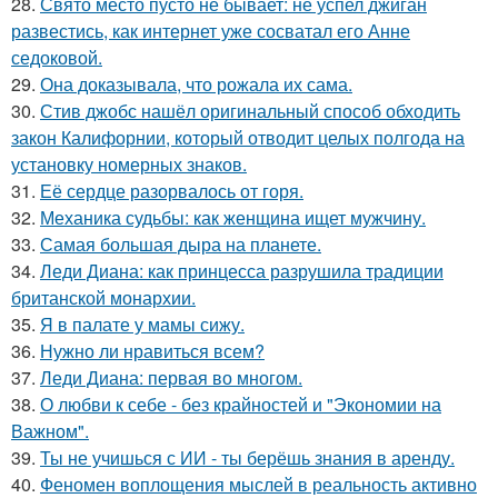
28.
Свято место пусто не бывает: не успел джиган
развестись, как интернет уже сосватал его Анне
седоковой.
29.
Она доказывала, что рожала их сама.
30.
Стив джобс нашёл оригинальный способ обходить
закон Калифорнии, который отводит целых полгода на
установку номерных знаков.
31.
Её сердце разорвалось от горя.
32.
Механика судьбы: как женщина ищет мужчину.
33.
Самая большая дыра на планете.
34.
Леди Диана: как принцесса разрушила традиции
британской монархии.
35.
Я в палате у мамы сижу.
36.
Нужно ли нравиться всем?
37.
Леди Диана: первая во многом.
38.
О любви к себе - без крайностей и "Экономии на
Важном".
39.
Ты не учишься с ИИ - ты берёшь знания в аренду.
40.
Феномен воплощения мыслей в реальность активно