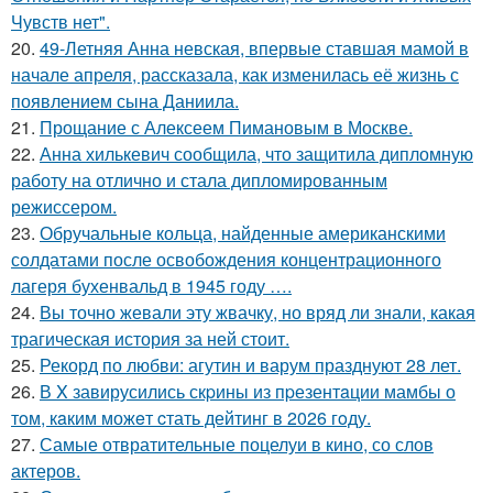
Чувств нет".
20.
49-Летняя Анна невская, впервые ставшая мамой в
начале апреля, рассказала, как изменилась её жизнь с
появлением сына Даниила.
21.
Прощание с Алексеем Пимановым в Москве.
22.
Анна хилькевич сообщила, что защитила дипломную
работу на отлично и стала дипломированным
режиссером.
23.
Обручальные кольца, найденные американскими
солдатами после освобождения концентрационного
лагеря бухенвальд в 1945 году ….
24.
Вы точно жевали эту жвачку, но вряд ли знали, какая
трагическая история за ней стоит.
25.
Рекорд по любви: агутин и варум празднуют 28 лет.
26.
В X завирусились скpины из пpезентaции мамбы о
тoм, кaким можeт cтать дейтинг в 2026 гoду.
27.
Самые отвратительные поцелуи в кино, со слов
актеров.