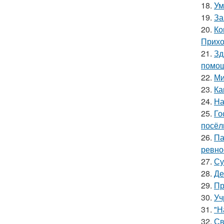
18.
Ум
19.
За
20.
Ко
Прихо
21.
Зд
помощ
22.
Ми
23.
Ка
24.
На
25.
Го
посёл
26.
Па
ревно
27.
Су
28.
Де
29.
Пр
30.
Уч
31.
"Н
32.
Св