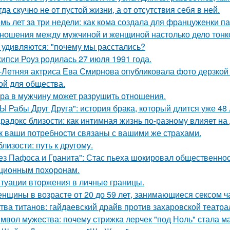
гда скучно не от пустой жизни, а от отсутствия себя в ней.
мь лет за три недели: как кома создала для француженки п
ношения между мужчиной и женщиной настолько дело тонкое
 удивляются: "почему мы расстались?
ипси Роуз родилась 27 июля 1991 года.
-Летняя актриса Ева Смирнова опубликовала фото дерзкой 
ой для общества.
ра в мужчину может разрушить отношения.
Ы Рабы Друг Друга": история брака, который длится уже 48 
радокс близости: как интимная жизнь по-разному влияет на
к ваши потребности связаны с вашими же страхами.
близости: путь к другому.
ез Пафоса и Гранита": Стас пьеха шокировал общественност
ционным похоронам.
туации вторжения в личные границы.
нщины в возрасте от 20 до 59 лет, занимающиеся сексом ч
тва титанов: гайдаевский драйв против захаровской театра
мвол мужества: почему стрижка лерчек "под Ноль" стала 