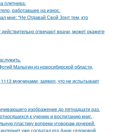
а плетнева.
тело, работавшее на износ.
ал мне: "Не Отдавай Свой Зонт тем, кто
ут действительно отвечают врачи, может окажете
.
аслужить.
 Фотий Малыгин из новосибирской области,
 1113 мужчинами, заявил, что не испытывает
ичивающего изображение до пятнадцати раз.
относящихся к учению и воспитанию книг.
альную пластику вопреки уговорам дочерей.
к интернет уже сосватал его Анне седоковой.