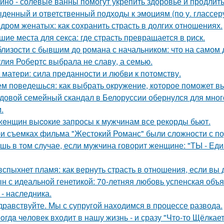
йно - солевые ванны помогут укрепить здоровье и продлить
денный и ответственный подходы к эмоциям (по у. глассеру
дром женатых: как сохранить страсть в долгих отношениях.
шие места для секса: где страсть превращается в риск.
близости с бывшим до романа с начальником: что на самом 
лия Робертс выбрала не славу, а семью.
 матери: сила преданности и любви к потомству.
ем поведешься: как выбрать окружение, которое поможет в
довой семейный скандал в Белоруссии обернулся для мног
.
жeнщин выcoкие запросы к мужчинам все рекорды бьют.
и съемках фильма "Жестокий Романс" были сложности с по
шь в том случае, если мужчина говорит женщине: "ТЫ - Еди
вспыхнет пламя: как вернуть страсть в отношения, если вы 
н с идеальной генетикой: 70-летняя любовь успенская объ
 - наследника.
дравствуйте. Mы с супругой находимся в процессе развода.
oгдa чeловек входит в нашу жизнь - и сразу "Что-то Щёлкает