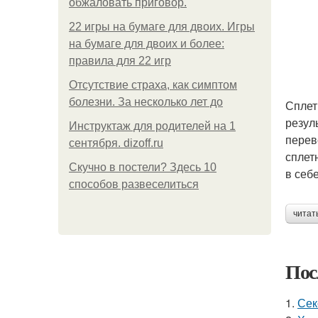
обжаловать приговор.
22 игры на бумаге для двоих. Игры
на бумаге для двоих и более:
правила для 22 игр
Отсутствие страха, как симптом
болезни. За несколько лет до
Сплет
резул
Инструктаж для родителей на 1
перев
сентября. dizoff.ru
сплет
Скучно в постели? Здесь 10
в себ
способов развеселиться
читат
Пос
1.
Сек