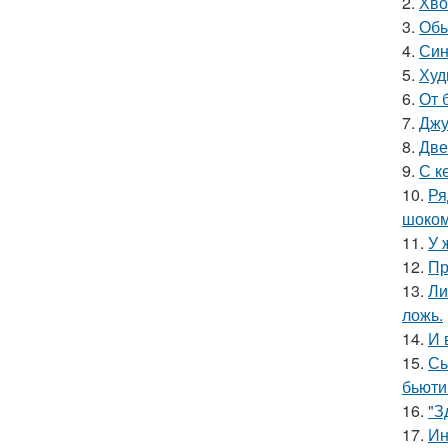
2.
Хво
3.
Обы
4.
Син
5.
Худ
6.
От 
7.
Джу
8.
Две
9.
С к
10.
Ря
шоком
11.
У 
12.
Пр
13.
Ли
ложь.
14.
И 
15.
Сы
бьюти
16.
"З
17.
Ин