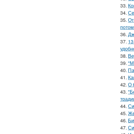
33.
Ко
34.
Се
35.
От
потом
36.
Дж
37.
13
удобн
38.
Ве
39.
"М
40.
Па
41.
Ка
42.
О 
43.
"Б
тради
44.
Си
45.
Же
46.
Би
47.
Си