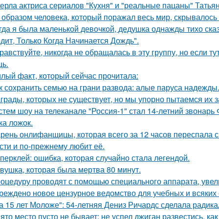
ерла актриса сериалов "Кухня" и "реальные пацаны" Татьян
 образом человека, который поражал весь мир, скрывалось 
гда я была маленькой девочкой, дедушка однажды тихо сказ
дит, Только Когда Начинается Дождь".
равствуйте, никогда не обращалась в эту группу, но если т
ь.
лый факт, который сейчас прочитала:
к сохранить семью на грани развода: алые паруса надежды
грады, которых не существует, но мы упорно пытаемся их з
стем шоу на телеканале "Россия-1" стал 14-летний звонарь
ка ложок.
рень онлифанщицы, которая всего за 12 часов переспала с
сти и по-прежнему любит её.
перклей: ошибка, которая случайно стала легендой.
вушка, которая была мертва 80 минут.
оцедуру проводят с помощью специального аппарата, увел
реждено новое цензурное ведомство для учебных и всяких 
а 15 лет Моложе": 54-летняя Дениз Ричардс сделала радик
ято место пусто не бывает: не успел джиган развестись, ка