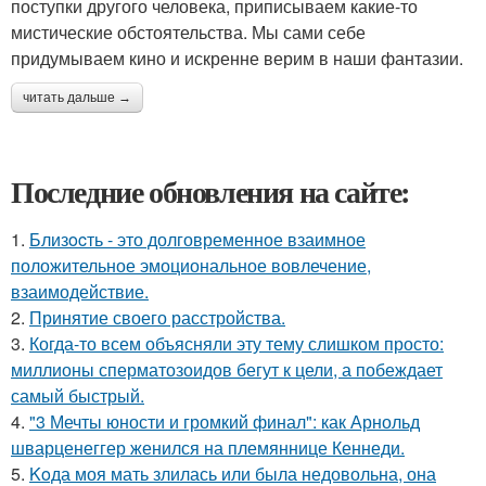
поступки другого человека, приписываем какие-то
мистические обстоятельства. Мы сами себе
придумываем кино и искренне верим в наши фантазии.
читать дальше →
Последние обновления на сайте:
1.
Близocть - это долговременное взаимное
положительное эмоциональное вовлечение,
взаимодействие.
2.
Принятие своего расстройства.
3.
Когда-то всем объясняли эту тему слишком просто:
миллионы сперматозоидов бегут к цели, а побеждает
самый быстрый.
4.
"3 Мечты юности и громкий финал": как Арнольд
шварценеггер женился на племяннице Кеннеди.
5.
Koда моя мать злилась или была недовольна, она