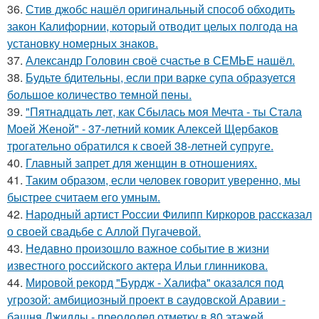
36.
Стив джобс нашёл оригинальный способ обходить
закон Калифорнии, который отводит целых полгода на
установку номерных знаков.
37.
Александр Головин своё счастье в СЕМЬЕ нашёл.
38.
Будьте бдительны, если при варке супа образуется
большое количество темной пены.
39.
"Пятнадцать лет, как Сбылась моя Мечта - ты Стала
Моей Женой" - 37-летний комик Алексей Щербаков
трогательно обратился к своей 38-летней супруге.
40.
Главный запрет для женщин в отношениях.
41.
Таким образом, если человек говорит уверенно, мы
быстрее считаем его умным.
42.
Народный артист России Филипп Киркоров рассказал
о своей свадьбе с Аллой Пугачевой.
43.
Недавно произошло важное событие в жизни
известного российского актера Ильи глинникова.
44.
Мировой рекорд "Бурдж - Халифа" оказался под
угрозой: амбициозный проект в саудовской Аравии -
башня Джидды - преодолел отметку в 80 этажей.