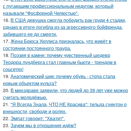
с пугающим профессиональным недугом, который
называли "Фосфорной Челюстью".
16.
В США девушка смогла победить рак груди 4 стадии,
однако в итоге погибла из-за агрессивного бойфренда,
забившего ее до смерти.
17.
Жена Брюса Уиллиса призналась, что живёт в
состоянии постоянного траура.
18.
Поэзия в камне: почему чувственный шедевр
Теодора лундберга стал главным бьюти - трендом в
соцсетях!
19.
Анатомический шик: почему обувь - стопа стала
новым объектом культа?
20.
В минздраве заявили, что людей до 39 лет уже можно
считать молодёжью.
21.
"Я Всегда Знала, ЧТО НЕ Красива": тильда суинтон о
внешности, свободе и ролях.
22.
Эмпат говорит: "Хватит".
23.
Зачем мы в отношения идём?