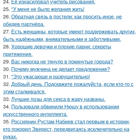
24.
Её изнасиловал учитель рисования.
25.
"У меня не было желания жить!
26.
Обратная связь в постели: как просить иное, не
обидев партнёра.
27.
Есть женщины, которые умеют поддерживать других,
быть надёжными, внимательными и заботливыми.
28.
Хорошие девочки и плохие парни: секреты
притяжения.
29.
Вас никогда не тянуло в покинутые города?
30.
Почему мужчина не делает предложение?
31.
"Это ужасающе и разрушительно!
32.
Добрый день. Подскaжите пожалуйста, если кто-то с
этим сталкивался.
33.
Лучшие позы для секса в жару названы.
34.
Пользовали обвинили Нюшу в использовании
искусственного интеллекта.
35.
Россиянин Рустам Набиев стал первым в истории,
кто покорил Эверест, передвигаясь исключительно на
руках.