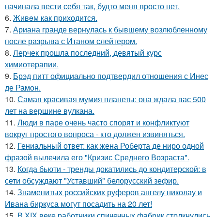
начинала вести себя так, будто меня просто нет.
6.
Живeм как приходится.
7.
Ариана гранде вернулась к бывшему возлюбленному
после разрыва с Итаном слейтером.
8.
Лерчек прошла последний, девятый курс
химиотерапии.
9.
Брэд питт официально подтвердил отношения с Инес
де Рамон.
10.
Самая красивая мумия планеты: она ждала вас 500
лет на вершине вулкана.
11.
Люди в паре очень часто спорят и конфликтуют
вокруг простого вопроса - кто должен извиняться.
12.
Гениальный ответ: как жена Роберта де ниро одной
фразой вылечила его "Кризис Среднего Возраста".
13.
Когда бьюти - тренды докатились до кондитерской: в
сети обсуждают "Уставший" белорусский зефир.
14.
Знаменитых российских руферов ангелу николау и
Ивана биркуса могут посадить на 20 лет!
15.
В XIX веке работники спичечных фабрик столкнулись