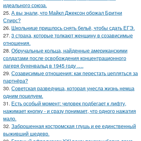
идеального союза.
25.
А вы знали, что Майкл Джексон обожал Бритни
Спирс?
26.
Школьнице пришлось снять бельё, чтобы сдать ЕГЭ.
27.
3 страха, которые толкают женщину в созависимые
отношения.
28.
Обручальные кольца, найденные американскими
солдатами после освобождения концентрационного
лагеря бухенвальд в 1945 году ….
29.
Созависимые отношения: как перестать цепляться за
партнёра?
30.
Советская разведчица, которая унесла жизнь немца
одним поцелуем.
31.
Есть особый момент: человек подбегает к лифту,
нажимает кнопку - и сразу понимает, что одного нажатия
мало.
32.
Заброшенная костромская глушь и ее единственный
выживший шедевр.