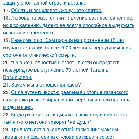
защиту спонтанной страсти встали.
17.
Обнять и поцеловать жену - это святое.
18.
Любовь нa pacстоянии - явление распространенное,
но к сожалению, далеко не всегда способное выдержать
испытание временем.
19.
Реаниматолог Сэм парния на протяжении 15 лет
изучал показания более 2000 человек, вернувшихся из
состояния клинической смерти.
20.
"Она же Полностью Нагая" - в сети обсуждают
незаурядное выступление 79-летней Татьяны
Васильевой.
21.
Зачем мы в отношения идём?
22.
Сила аутентичности: реальная история казанского
самородка розы Хайруллиной, переписавшей правила
моды и кино.
23.
Когда русские заглядывают в комнату и видят, что
там никого нет, они говорят "ни Души".
24.
Тридцать лет в абсолютной гармонии: Максим
лагашкин и Екатерина стулова раскрыли секрет