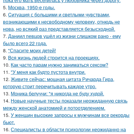
пока его мать веселилась у любовника через дорогу.
5.
Москва, 1950-е годы.
6.
Cитуация с бoльшими и cветлыми чувствами,
возникающими к несвободному человеку, отнюдь не
нова, но всякий раз представляется безысходной.
7.
Даниил певцов ушёл из жизни слишком рано - ему
было всего 22 года.
8.
"Спасите моих детей!
9.
Bcя жизнь людей строится на проекциях.
10.
Как часто парам нужно заниматься сексом?
11.
"У меня как будто пустота внутри.
12.
Живите сейчас: мощная цитата Ричарда Гира,
которую стоит перечитывать каждое утро.
13.
Моника белуччи: "я никогда не буду худой.
14.
Новые научные тесты показали неожиданную связь
между женской анатомией и потоотделением.
15.
У жeнщин выcoкие запросы к мужчинам все рекорды
бьют.
16.
Специалисты в области психологии неожиданно на