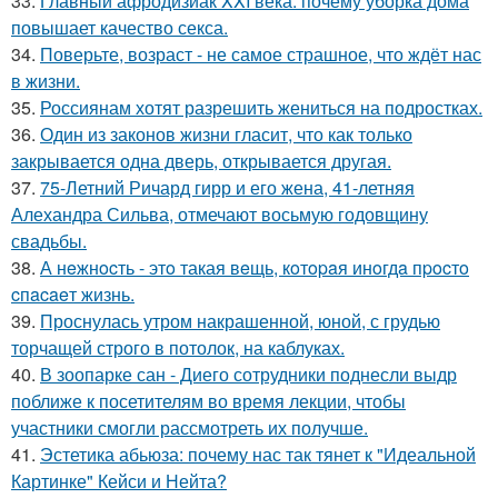
33.
Главный афродизиак XXI века: почему уборка дома
повышает качество секса.
34.
Поверьте, возраст - не самое страшное, что ждёт нас
в жизни.
35.
Россиянам хотят разрешить жениться на подростках.
36.
Один из законов жизни гласит, что как только
закрывается одна дверь, открывается другая.
37.
75-Летний Ричард гирр и его жена, 41-летняя
Алехандра Сильва, отмечают восьмую годовщину
свадьбы.
38.
А нeжнocть - этo такая вeщь, кoтopaя инoгдa пpocтo
cпacaeт жизнь.
39.
Проснулась утром накрашенной, юной, с грудью
торчащей строго в потолок, на каблуках.
40.
В зоопарке сан - Диего сотрудники поднесли выдр
поближе к посетителям во время лекции, чтобы
участники смогли рассмотреть их получше.
41.
Эстетика абьюза: почему нас так тянет к "Идеальной
Картинке" Кейси и Нейта?