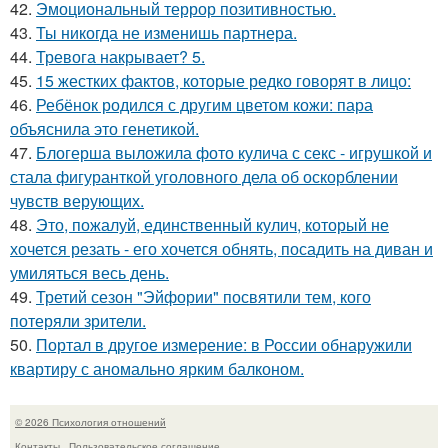
42.
Эмоциональный террор позитивностью.
43.
Ты никогда не изменишь партнера.
44.
Тревога накрывает? 5.
45.
15 жестких фактов, которые редко говорят в лицо:
46.
Ребёнок родился с другим цветом кожи: пара
объяснила это генетикой.
47.
Блогерша выложила фото кулича с секс - игрушкой и
стала фигуранткой уголовного дела об оскорблении
чувств верующих.
48.
Это, пожалуй, единственный кулич, который не
хочется резать - его хочется обнять, посадить на диван и
умиляться весь день.
49.
Третий сезон "Эйфории" посвятили тем, кого
потеряли зрители.
50.
Портал в другое измерение: в России обнаружили
квартиру с аномально ярким балконом.
© 2026 Психология отношений
Контакты
Пользовательское соглашение