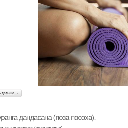
ь дальше →
ранга дандасана (поза посоха).
анга дандасана (поза посоха).