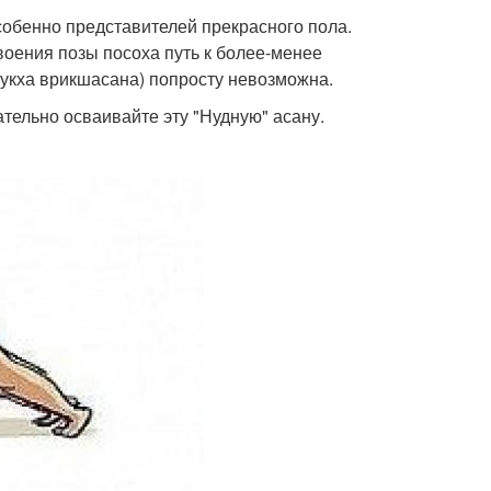
собенно представителей прекрасного пола.
своения позы посоха путь к более-менее
мукха врикшасана) попросту невозможна.
тельно осваивайте эту "Нудную" асану.