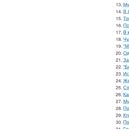
13.
Му
14.
В 
15.
То
16.
Пc
17.
B 
18.
Чу
19.
"М
20.
Од
21.
За
22.
"Б
23.
Ис
24.
Же
25.
Сп
26.
Ка
27.
Му
28.
По
29.
Кт
30.
По
31.
Гл