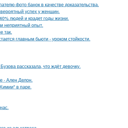
ателю фото банок в качестве доказательства.
евероятный успех у женщин.
40% людей и крадет годы жизни.
ли неприятный опыт.
е так.
тается главным бьюти - уроком стойкости.
Бузова рассказала, что ждёт девочку.
е - Ален Делон.
Химии" в паре.
нас.
ге из алькатраса.