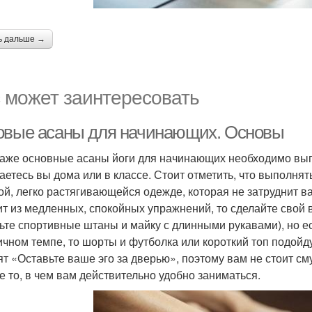
ь дальше →
 может заинтересовать
овые асаны для начинающих. Основы
даже основные асаны йоги для начинающих необходимо выпо
аетесь вы дома или в классе. Стоит отметить, что выполня
ой, легко растягивающейся одежде, которая не затруднит 
ит из медленных, спокойных упражнений, то сделайте свой
ьте спортивные штаны и майку с длинными рукавами), но ес
ичном темпе, то шорты и футболка или короткий топ подойду
ят «Оставьте ваше эго за дверью», поэтому вам не стоит сму
е то, в чем вам действительно удобно заниматься.