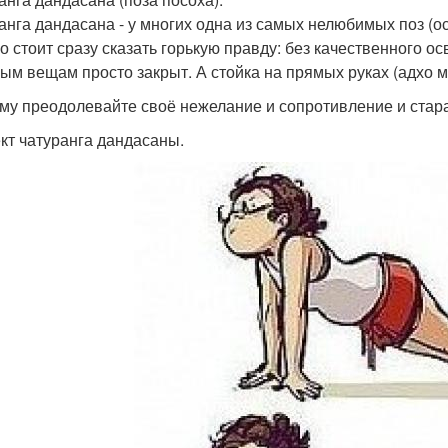
анга дандасана - у многих одна из самых нелюбимых поз (о
о стоит сразу сказать горькую правду: без качественного о
ым вещам просто закрыт. А стойка на прямых руках (адхо 
му преодолевайте своё нежелание и сопротивление и стара
т чатуранга дандасаны.