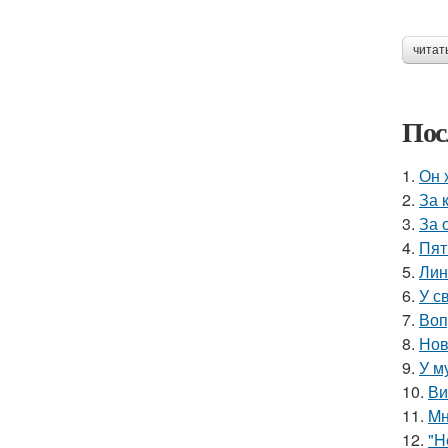
читат
Пос
1.
Он 
2.
За 
3.
За 
4.
Пят
5.
Лин
6.
У с
7.
Воп
8.
Нов
9.
У м
10.
Ви
11.
Mн
12.
"H