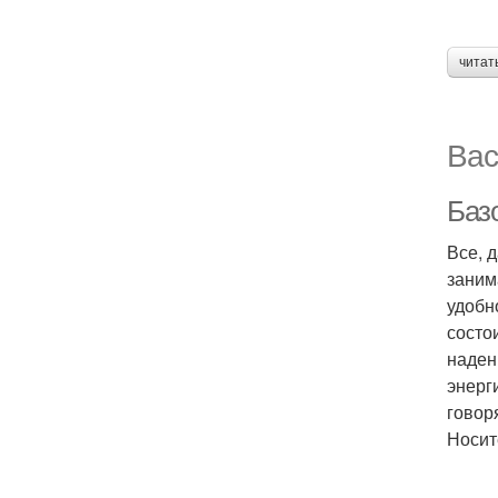
читат
Вас
Баз
Все, 
заним
удобн
состо
наден
энерг
говор
Носит