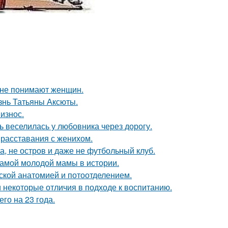
ы не понимают женщин.
знь Татьяны Аксюты.
износ.
ь веселилась у любовника через дорогу.
 расставания с женихом.
а, не остров и даже не футбольный клуб.
самой молодой мамы в истории.
кой анатомией и потоотделением.
и некоторые отличия в подходе к воспитанию.
го на 23 года.