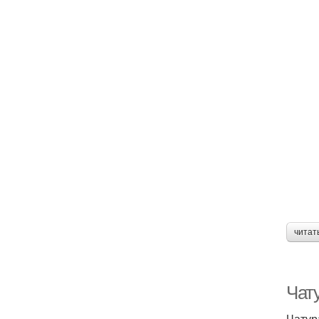
читат
Чату
Чатур