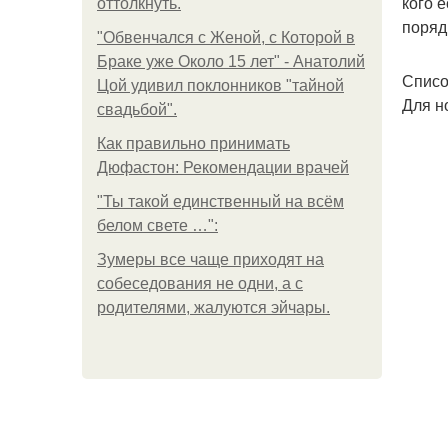
кого 
оттолкнуть.
поряд
"Обвенчался с Женой, с Которой в
Браке уже Около 15 лет" - Анатолий
Списо
Цой удивил поклонников "тайной
Для н
свадьбой".
Как правильно принимать
Дюфастон: Рекомендации врачей
"Ты такой единственный на всём
белом свете …":
Зумеры все чаще приходят на
собеседования не одни, а с
родителями, жалуются эйчары.