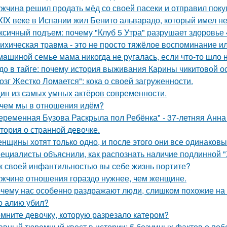
жчина решил продать мёд со своей пасеки и отправил покуп
XIX веке в Испании жил Бенито альварадо, который имел н
ксичный подъем: почему "Клуб 5 Утра" разрушает здоровье 
иxическая травма - это не просто тяжёлое воспоминание и
мaшиной семье мама никогда не ругалась, если что-то шло н
до в тайге: почему история выживания Карины чикитовой ос
озг Жестко Ломается": кока о своей загруженности.
ин из самых умных актёров современности.
чем мы в отношения идём?
еременная Бузова Раскрыла пол Ребёнка" - 37-летняя Анна 
тория о странной девочке.
нщины хотят только одно, и после этого они все одинаковы
ециалисты объяснили, как распознать наличие подлинной "
к своей инфантильностью вы себе жизнь портите?
жчине отношения гораздо нужнее, чем женщине.
чему нас особенно раздражают люди, слишком похожие на 
о алию убил?
мните девочку, которую разрезало катером?
авный тюремный квест в истории: 5 безумных фактов о побе