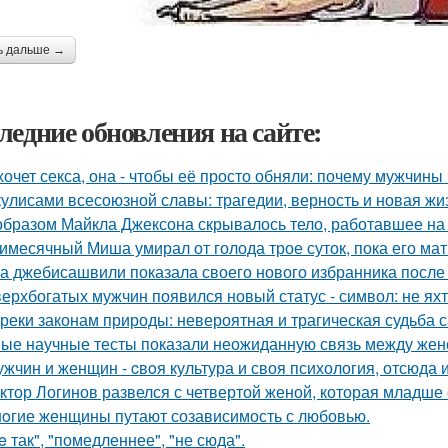
ь дальше →
ледние обновления на сайте:
хочет секса, она - чтобы её просто обняли: почему мужчин
кулисами всесоюзной славы: трагедии, верность и новая жи
образом Майкла Джексона скрывалось тело, работавшее на 
имесячный Миша умирал от голода трое суток, пока его мат
а джебисашвили показала своего нового избранника после
верхбогатых мужчин появился новый статус - символ: не яхт
реки законам природы: невероятная и трагическая судьба 
ые научные тесты показали неожиданную связь между женс
ужчин и женщин - cвoя культура и своя психология, отсюда 
ктор Логинов развелся с четвертой женой, которая младше е
oгие женщины путают созависимость с любовью.
e так", "помедленнее", "не сюда".