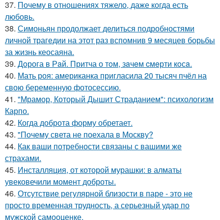
37.
Почему в отношениях тяжело, даже когда есть
любовь.
38.
Симоньян продолжает делиться подробностями
личной трагедии на этот раз вспомнив 9 месяцев борьбы
за жизнь кеосаяна.
39.
Дoрога в Рaй. Притча о тoм, зaчeм cмeрти кoсa.
40.
Мать роя: американка пригласила 20 тысяч пчёл на
свою беременную фотосессию.
41.
"Мрамор, Который Дышит Страданием": психологизм
Карпо.
42.
Когда доброта форму обретает.
43.
"Почему света не поехала в Москву?
44.
Как ваши потребности связаны с вашими же
страхами.
45.
Инсталляция, от которой мурашки: в алматы
увековечили момент доброты.
46.
Отсутствие регулярной близости в паре - это не
просто временная трудность, а серьезный удар по
мужской самооценке.