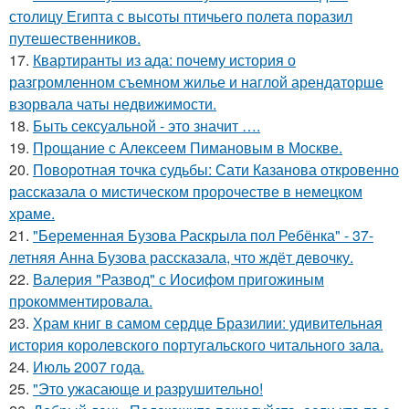
столицу Египта с высоты птичьего полета поразил
путешественников.
17.
Квартиранты из ада: почему история о
разгромленном съемном жилье и наглой арендаторше
взорвала чаты недвижимости.
18.
Быть сексуальной - это значит ….
19.
Прощание с Алексеем Пимановым в Москве.
20.
Поворотная точка судьбы: Сати Казанова откровенно
рассказала о мистическом пророчестве в немецком
храме.
21.
"Беременная Бузова Раскрыла пол Ребёнка" - 37-
летняя Анна Бузова рассказала, что ждёт девочку.
22.
Валерия "Развод" с Иосифом пригожиным
прокомментировала.
23.
Храм книг в самом сердце Бразилии: удивительная
история королевского португальского читального зала.
24.
Июль 2007 года.
25.
"Это ужасающе и разрушительно!