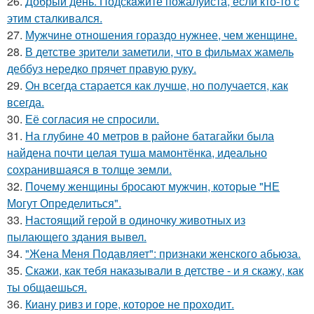
26.
Добрый день. Подскaжите пожалуйста, если кто-то с
этим сталкивался.
27.
Мужчине отношения гораздо нужнее, чем женщине.
28.
В детстве зрители заметили, что в фильмах жамель
деббуз нередко прячет правую руку.
29.
Он всегда старается как лучше, но получается, как
всегда.
30.
Её согласия не спросили.
31.
На глубине 40 метров в районе батагайки была
найдена почти целая туша мамонтёнка, идеально
сохранившаяся в толще земли.
32.
Почему женщины бросают мужчин, которые "НЕ
Могут Определиться".
33.
Настоящий герой в одиночку животных из
пылающего здания вывел.
34.
"Жена Меня Подавляет": признаки женского абьюза.
35.
Скажи, как тебя наказывали в детстве - и я скажу, как
ты общаешься.
36.
Киану ривз и горе, которое не проходит.