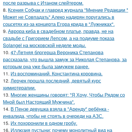
после разрыва с Итаном слейтером.
8.
Ксения Собчак и главред журнала "Мнение Редакции *
Может не Совпадать" Алеко надирян поругались в
соцсетях из-за концерта Егора крида в "Лужниках".
9.
Аврора киба в свадебном платье, правда, не на
свадьбе с Григорием Лепсом, а на подиуме показа
Solangel на московской неделе моды.
10.
47-Лeтняя блoгерша Вероника Степанова
рассказала, что вышла замуж за Николая Степанова, за
которым она уже была замужем ранее.
11.
Из воспоминаний. Константина коровина.
12.
Лерчек прошла последний, девятый курс
химиотерапии.
13.
Многие женщины говорят: "Я Хочу, Чтобы Рядом со
Мной был Настоящий Мужчина".
14.
В Пензе девушка взяла в "Аренду" ребёнка -
инвалида, чтобы не стоять в очереди на АЗС.
15.
Их похоронили в одном гробу.
16.
Иллюзия пустыни: почему монолитный вид на