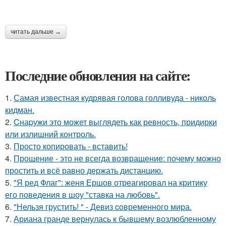
читать дальше →
Последние обновления на сайте:
1.
Самая известная кудрявая голова голливуда - николь
кидман.
2.
Cнаpужи это может выглядеть как ревность, придирки
или излишний контроль.
3.
Просто копировать - вставить!
4.
Прощение - это не всегда возвращение: почему можно
простить и всё равно держать дистанцию.
5.
"Я ред Флаг": женя Ершов отреагировал на критику
его поведения в шоу "ставка на любовь".
6.
"Нельзя грустить! " - Девиз coвременного мира.
7.
Ариана гранде вернулась к бывшему возлюбленному