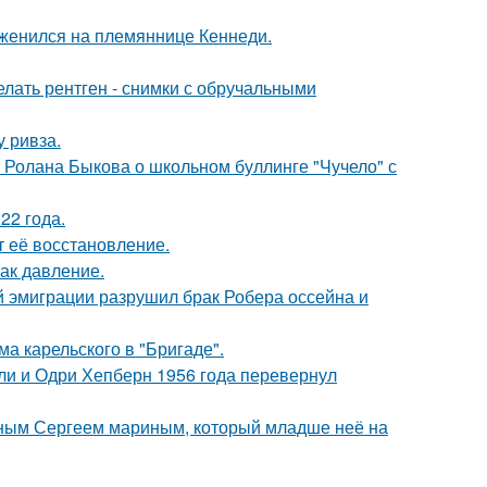
 женился на племяннице Кеннеди.
лать рентген - снимки с обручальными
у ривза.
 Ролана Быкова о школьном буллинге "Чучело" с
22 года.
т её восстановление.
как давление.
й эмиграции разрушил брак Робера оссейна и
а карельского в "Бригаде".
лли и Одри Хепберн 1956 года перевернул
нным Сергеем мариным, который младше неё на