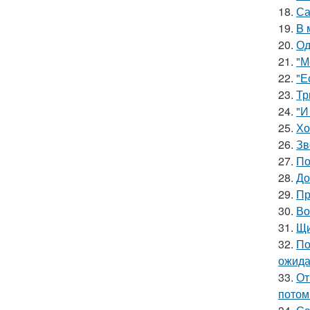
18.
Са
19.
B 
20.
Од
21.
"М
22.
"Е
23.
Тр
24.
"И
25.
Хо
26.
Зв
27.
По
28.
До
29.
Пр
30.
Во
31.
Щи
32.
По
ожида
33.
От
потом