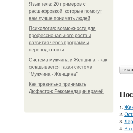
Язык тела: 20 примеров с
расшифровкой, которые помогут
вам лучше понимать людей
Психология: возможности для
профессионального роста и
развития через программы
переподготовки
Система мужчина и Женщина. - как
складывается такая система
читат
"Мужчина - Женщина"
Как правильно принимать
Пос
Дюфастон: Рекомендации врачей
1.
Жен
2.
Ост
3.
Лер
4.
В с