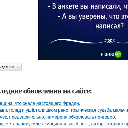
ь дальше →
ледние обновления на сайте:
щина, что знала настоящего Фредди.
авил след и ушёл слишком рано: трагическая судьба мальчи
чек, предварительно, намерена обжаловать приговор.
оцсетях завирусился эмоциональный пост, автор которого п