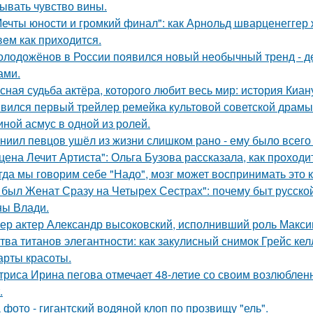
ывать чувство вины.
Мечты юности и громкий финал": как Арнольд шварценеггер
eм как приходится.
олодожёнов в России появился новый необычный тренд - де
ами.
сная судьба актёра, которого любит весь мир: история Киан
вился первый трейлер ремейка культовой советской драмы
иной асмус в одной из ролей.
ниил певцов ушёл из жизни слишком рано - ему было всего 
цена Лечит Артиста": Ольга Бузова рассказала, как проходи
гда мы говорим себе "Надо", мозг может воспринимать это 
 был Женат Сразу на Четырех Сестрах": почему быт русско
ы Влади.
ер актер Александр высоковский, исполнивший роль Максим
тва титанов элегантности: как закулисный снимок Грейс ке
арты красоты.
триса Ирина пегова отмечает 48-летие со своим возлюбле
.
 фото - гигантский водяной клоп по прозвищу "ель".