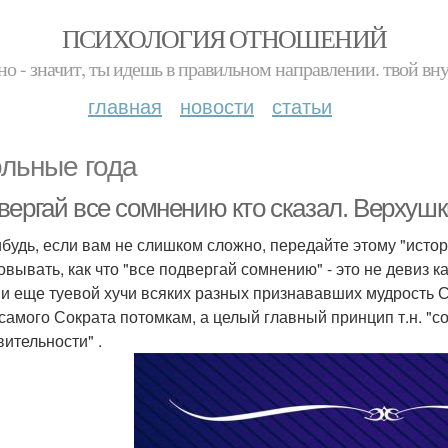
ПСИХОЛОГИЯ ОТНОШЕНИЙ
но - значит, ты идешь в правильном направлении. твой вн
главная
новости
статьи
льные года
вергай все сомнению кто сказал. Верхушк
ибудь, если вам не слишком сложно, передайте этому "исто
овывать, как что "все подвергай сомнению" - это не девиз к
 и еще туевой хучи всяких разных признававших мудрость 
 самого Сократа потомкам, а целый главный принцип т.н. "с
вительности" .