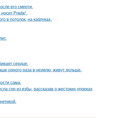
осле его смерти.
носит Prada".
о в потолок, на каблуках.
лет.
.
бивает сердце.
аще одного раза в неделю, живут дольше.
ости сама.
ла сор из избы, рассказав о жестоких упреках
нетикой.