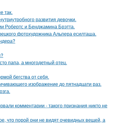
е так.
нутриутробного развития девочки.
ии Робертс и Бенджамина Брэтта.
урецкого фотохудожника Альпера есилташа.
ендера?
и?
то папа, а многодетный отец.
рмой бегства от себя.
ичивающего изображение до пятнадцати раз.
озга.
вали комментарии - такого признания никто не
, что порой они не видят очевидных вещей, а