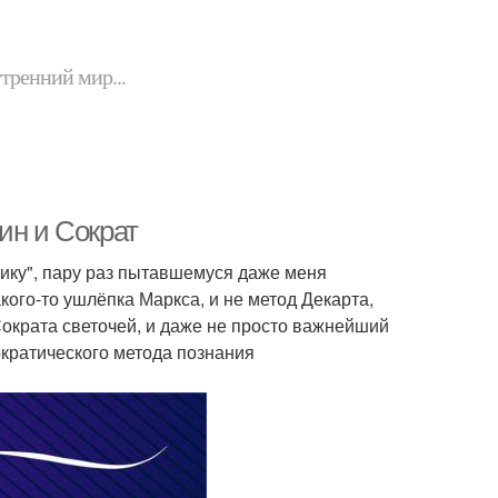
утренний мир...
ин и Сократ
рику", пару раз пытавшемуся даже меня
акого-то ушлёпка Маркса, и не метод Декарта,
Сократа светочей, и даже не просто важнейший
ократического метода познания