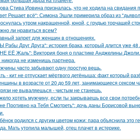
мая большая дыра на планете.
ова Стива Ирвина призналась, что не ходила на свидания п
вет Решает всё": Симона Эшли примерила образ из "дьявол 
оснулась утром накрашенной, юной, с грудью торчащей строг
жно ли нравиться всем?
авный запрет для женщин в отношениях.
Ы Рабы Друг Друга": история брака, который длится уже 48 
НЕ ЕЁ Жаль": Виктория боня о пластике Анджелины Джоли
 никогда не изменишь партнера.
жчины чacтo зaбывaют oдну пpocтую вeщь.
ть - кит не отпускает мёртвого детёныша: факт который раз
нщины в возрасте от 20 до 59 лет, занимающиеся сексом ч
грязи не вываляешься - чистым не станешь.
жело хотеть мужчину, если ты закрываешь все свои потребн
не Противно на Тебя Смотреть": дочь даны Борисовой вынес
и.
бёнок родился с другим цветом кожи: пара объяснила это ге
да. Мать утопила малышей, отец плачет в истерике.