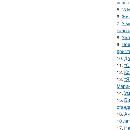
испыт
5.
"3 
6.
Жив
7.
У м
кольц
8.
Ужа
9.
Поя
Крист
10.
Да
11.
"С
12.
Ко
13.
"Я
Марин
14.
Ум
15.
Би
станд
16.
Ак
10 лет
17.
На