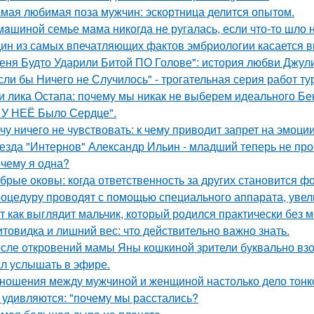
мая любимая поза мужчин: эскортница делится опытом.
мaшиной семье мама никогда не ругалась, если что-то шло н
ин из самых впечатляющих фактов эмбриологии касается в
еня Будто Ударили Битой ПО Голове": история любви Джул
сли бы Ничего не Случилось" - трогательная серия работ т
и лика Остапа: почему мы никак не выберем идеального Б
 У НЕЁ Было Сердце".
чу ничего не чувствовать: к чему приводит запрет на эмоци
езда "Интернов" Александр Ильин - младший теперь не прос
чему я одна?
брые оковы: когда ответственность за других становится фо
оцедуру проводят с помощью специального аппарата, увел
т как выглядит мальчик, который родился практически без м
товидка и лишний вес: что действительно важно знать.
сле откровений мамы Яны кошкиной зрители буквально взор
л услышать в эфире.
ношения между мужчиной и женщиной настолько дело тонкое
 удивляются: "почему мы расстались?