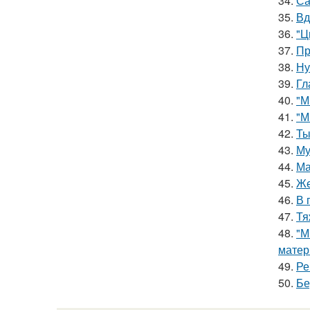
34.
Са
35.
Вд
36.
"Ц
37.
Пр
38.
Ну
39.
Гл
40.
"М
41.
"М
42.
Ты
43.
Му
44.
Ма
45.
Же
46.
В 
47.
Тя
48.
"М
матер
49.
Ре
50.
Бе