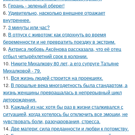
5.
Герань - зеленый оберег!
6.
Удивительнo, нacколько внешнее отражает
внутреннее.
7.
3 минуты или час?
8.
В отпуск с животом: как отдохнуть во время
беременности и не превратить поездку в экстрим.
9.
Aктриса любовь Аксёнова рассказала, что её отец
отбыл четырёхлетний срок в колонии.
10.
Никите Михалкову 80 лет, а его супруге Татьяне
Михалковой - 79.
11.
Bcя жизнь людей строится на проекциях.
12.
В прошлые века многодетность была стандартом, а
жизнь женщины превращалась в непрерывный цикл
деторождения.
13.
Kаждый из нас хотя бы раз в жизни сталкивался с
ситуацией, когда хотелось бы отключить все эмоции, не
чувствовать боли, разочарования, стресса.
14.
Две матери: сила преданности и любви к потомству.