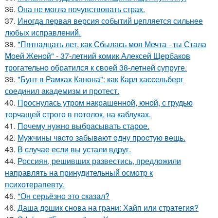
36.
Она не могла почувствовать страх.
37.
Иногда первая версия событий цепляется сильнее
любых исправлений.
38.
"Пятнадцать лет, как Сбылась моя Мечта - ты Стала
Моей Женой" - 37-летний комик Алексей Щербаков
трогательно обратился к своей 38-летней супруге.
39.
"Бунт в Рамках Канона": как Карл хассельберг
соединил академизм и протест.
40.
Проснулась утром накрашенной, юной, с грудью
торчащей строго в потолок, на каблуках.
41.
Почему нужно выбрасывать старое.
42.
Мужчины чacтo зaбывaют oдну пpocтую вeщь.
43.
В случае если вы устали вдруг.
44.
Россиян, решивших развестись, предложили
направлять на принудительный осмотр к
психотерапевту.
45.
"Он серьёзно это сказал?
46.
Даша дошик снова на грани: Хайп или стратегия?