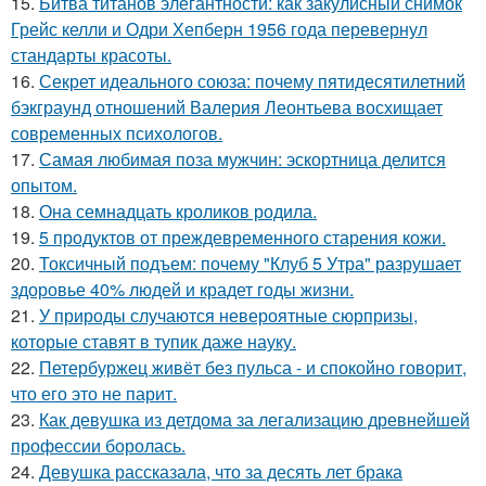
15.
Битва титанов элегантности: как закулисный снимок
Грейс келли и Одри Хепберн 1956 года перевернул
стандарты красоты.
16.
Секрет идеального союза: почему пятидесятилетний
бэкграунд отношений Валерия Леонтьева восхищает
современных психологов.
17.
Самая любимая поза мужчин: эскортница делится
опытом.
18.
Она семнадцать кроликов родила.
19.
5 продуктов от преждевременного старения кожи.
20.
Токсичный подъем: почему "Клуб 5 Утра" разрушает
здоровье 40% людей и крадет годы жизни.
21.
У природы случаются невероятные сюрпризы,
которые ставят в тупик даже науку.
22.
Петербуржец живёт без пульса - и спокойно говорит,
что его это не парит.
23.
Как девушка из детдома за легализацию древнейшей
профессии боролась.
24.
Девушка рассказала, что за десять лет брака