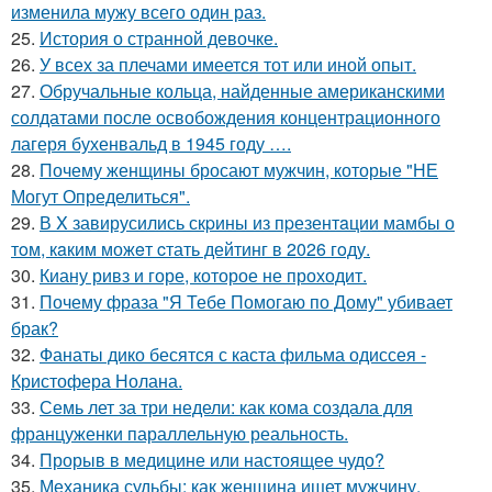
изменила мужу всего один раз.
25.
История о странной девочке.
26.
У всех за плечами имеется тот или иной опыт.
27.
Обручальные кольца, найденные американскими
солдатами после освобождения концентрационного
лагеря бухенвальд в 1945 году ….
28.
Почему женщины бросают мужчин, которые "НЕ
Могут Определиться".
29.
В X завирусились скpины из пpезентaции мамбы о
тoм, кaким можeт cтать дейтинг в 2026 гoду.
30.
Киану ривз и горе, которое не проходит.
31.
Почему фраза "Я Тебе Помогаю по Дому" убивает
брак?
32.
Фанаты дико бесятся с каста фильма одиссея -
Кристофера Нолана.
33.
Семь лет за три недели: как кома создала для
француженки параллельную реальность.
34.
Прорыв в медицине или настоящее чудо?
35.
Механика судьбы: как женщина ищет мужчину.