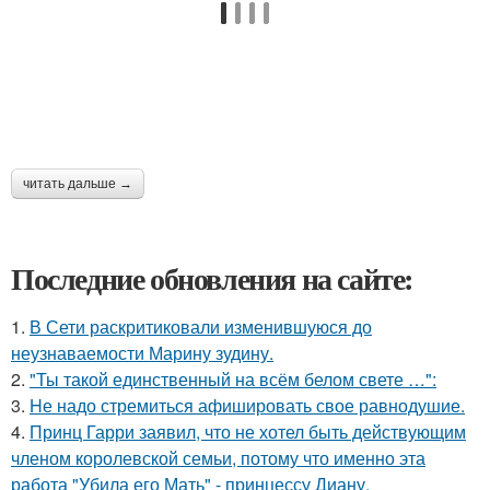
читать дальше →
Последние обновления на сайте:
1.
В Сети раскритиковали изменившуюся до
неузнаваемости Марину зудину.
2.
"Ты такой единственный на всём белом свете …":
3.
Hе надо стремиться афишировать свое равнодушие.
4.
Принц Гарри заявил, что не хотел быть действующим
членом королевской семьи, потому что именно эта
работа "Убила его Мать" - принцессу Диану.