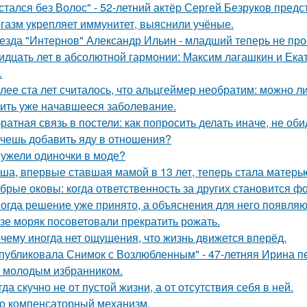
стался без Волос" - 52-летний актёр Сергей Безруков пред
газм укрепляет иммунитет, выяснили учёные.
езда "Интернов" Александр Ильин - младший теперь не прос
идцать лет в абсолютной гармонии: Максим лагашкин и Ека
.
лее ста лет считалось, что альцгеймер необратим: можно л
ить уже начавшееся заболевание.
ратная связь в постели: как попросить делать иначе, не оби
чешь добавить яду в отношения?
ужели одиночки в моде?
ша, впервые ставшая мамой в 13 лет, теперь стала матерью
брые оковы: когда ответственность за других становится фо
огда решение уже принято, а объяснения для него появляю
зе моряк посоветовали прекратить рожать.
чему иногда нет ощущения, что жизнь движется вперёд.
публиковала Снимок с Возлюбленным" - 47-летняя Ирина 
 молодым избранником.
гда скучно не от пустой жизни, а от отсутствия себя в ней.
о компенсаторный механизм.