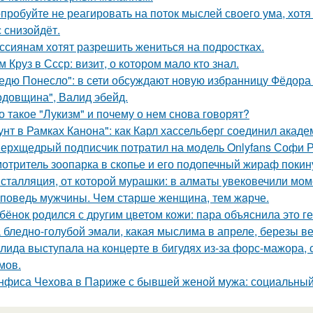
пробуйте не реагировать на поток мыслей своего ума, хотя 
с снизойдёт.
ссиянам хотят разрешить жениться на подростках.
м Круз в Ссср: визит, о котором мало кто знал.
едю Понесло": в сети обсуждают новую избранницу Фёдора
одовщина", Валид эбейд.
о такое "Лукизм" и почему о нем снова говорят?
унт в Рамках Канона": как Карл хассельберг соединил акаде
ерхщедрый подписчик потратил на модель Onlyfans Софи Ре
отритель зоопарка в скопье и его подопечный жираф покину
сталляция, от которой мурашки: в алматы увековечили мом
поведь мужчины. Чeм старше женщина, тем жaрче.
бёнок родился с другим цветом кожи: пара объяснила это ге
 бледно-голубой эмали, какая мыслима в апреле, березы в
лида выступала на концерте в бигудях из-за форс-мажора, 
мов.
нфиса Чехова в Париже с бывшей женой мужа: социальный