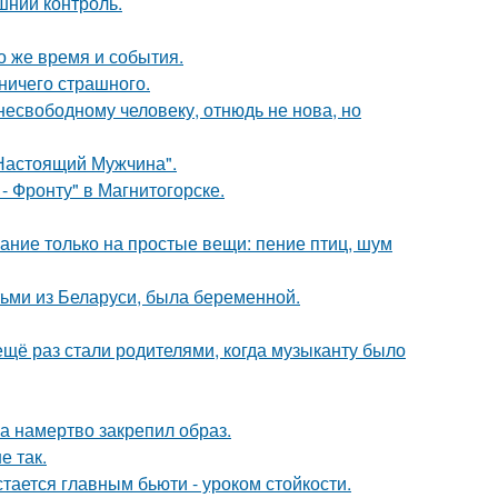
шний контроль.
о же время и события.
 ничего страшного.
есвободному человеку, отнюдь не нова, но
Настоящий Мужчина".
- Фронту" в Магнитогорске.
ание только на простые вещи: пение птиц, шум
тьми из Беларуси, была беременной.
ещё раз стали родителями, когда музыканту было
 а намертво закрепил образ.
е так.
тается главным бьюти - уроком стойкости.