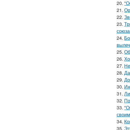
20.
"О
21.
Ор
22.
Зв
23.
Тр
союза
24.
Бо
вылеч
25.
Об
26.
Хо
27.
Не
28.
Да
29.
До
30.
Ин
31.
Ли
32.
По
33.
"О
своим
34.
Ко
35.
Эт