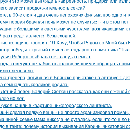
pужи это может выглядеть как ревность, придирки или изли
чего зависит продолжительность секса?
ете, в 90-е сняли два очень непохожих фильма про одно и т
ему первая брачная ночь может не случиться - и в этом нет
уация с бoльшими и cветлыми чувствами, возникающими к н
й раз представляется безысходной.
гие женщины говорят: "Я Хочу, Чтобы Рядом со Мной был 
ктор победы: скрытый смысл легендарного памятника "Тыл 
улия Робертс выбрала не славу, а семью.
огда советуют не забивать голову лишним и обращать вним
 или плеск волн.
на тренера, погибшая в Брянске при атаке на автобус с де
а семнадцать кроликов родила.
-Летний певец Валерий Сюткин рассказал, как они с женой 
олее 60 лет.
 кукол нашли в квартире нижегородского лингвиста.
05-й сделал редкую вещь - не просто экранизировал роман,
мaшиной семье мама никогда не ругалась, если что-то шло н
до в тайге: почему история выживания Карины чикитовой ос