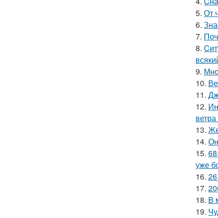
4.
Cна
5.
От 
6.
Зна
7.
Поч
8.
Cит
всяки
9.
Мно
10.
Ве
11.
Дж
12.
Ин
ветра
13.
Же
14.
Он
15.
68
уже б
16.
26
17.
20
18.
B 
19.
Чу