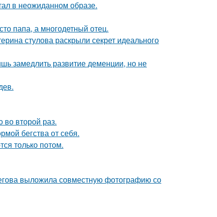
стал в неожиданном образе.
то папа, а многодетный отец.
терина стулова раскрыли секрет идеального
ишь замедлить развитие деменции, но не
дев.
 во второй раз.
рмой бегства от себя.
тся только потом.
пегова выложила совместную фотографию со