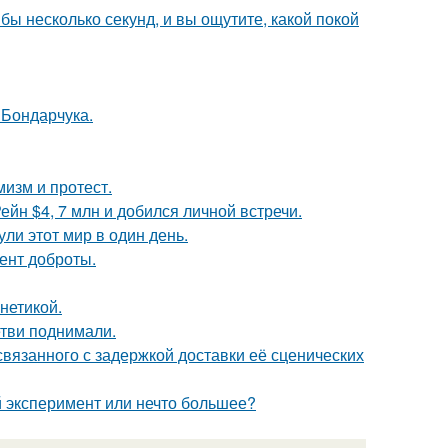
бы несколько секунд, и вы ощутите, какой покой
 Бондарчука.
мизм и протест.
йн $4, 7 млн и добился личной встречи.
ли этот мир в один день.
ент доброты.
нетикой.
етви поднимали.
связанного с задержкой доставки её сценических
 эксперимент или нечто большее?