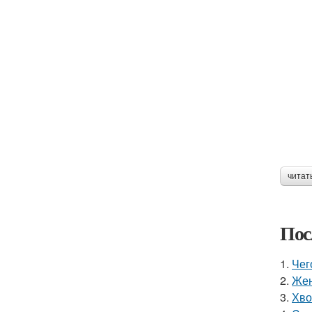
читат
Пос
1.
Чег
2.
Жен
3.
Хво