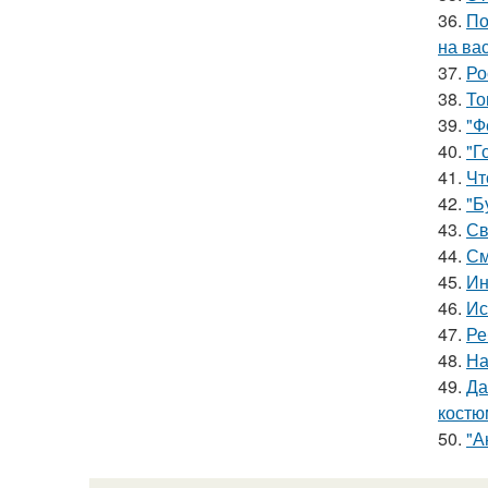
36.
По
на ва
37.
Ро
38.
То
39.
"Ф
40.
"Г
41.
Чт
42.
"Б
43.
Св
44.
См
45.
Ин
46.
Ис
47.
Ре
48.
На
49.
Да
костю
50.
"А