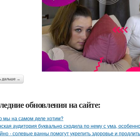
ь дальше →
ледние обновления на сайте:
о мы на самом деле хотим?
ская аудитория буквально сходила по нему с ума, особенн
йно - солевые ванны помогут укрепить здоровье и продлить