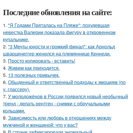
Последние обновления на сайте:
1.
"Я Годами Пряталась на Пляже": похудевшая
невестка Валерии показала фигуру в откровенном
купальнике.
2.
"3 Мечты юности и громкий финал": как Арнольд
шварценеггер женился на племяннице Кеннеди.
3.
Просто копировать - вставить!
4.
Живeм как приходится.
5.
13 полезных привычек.
6.
Обыденный и ответственный подходы к эмоциям (по
у. глассеру).
7.
У молодожёнов в России появился новый необычный
тренд - делать рентген - снимки с обручальными
кольцами.
8.
Зависимость или любовь в отношениях между
мужчиной и женщиной: что у вас?
9.
В стране зафиксировали аномальный