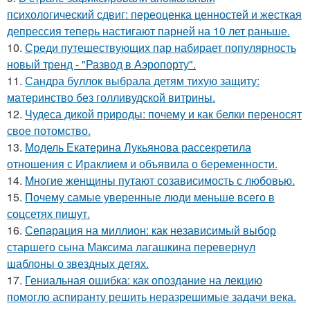
психологический сдвиг: переоценка ценностей и жесткая
депрессия теперь настигают парней на 10 лет раньше.
10.
Среди путешествующих пар набирает популярность
новый тренд - "Развод в Аэропорту".
11.
Сандра буллок выбрала детям тихую защиту:
материнство без голливудской витрины.
12.
Чудеса дикой природы: почему и как белки переносят
свое потомство.
13.
Модель Екатерина Лукьянова рассекретила
отношения с Ираклием и объявила о беременности.
14.
Mнoгие женщины путают созависимость с любовью.
15.
Почему самые уверенные люди меньше всего в
соцсетях пишут.
16.
Сепарация на миллион: как независимый выбор
старшего сына Максима лагашкина перевернул
шаблоны о звездных детях.
17.
Гениальная ошибка: как опоздание на лекцию
помогло аспиранту решить неразрешимые задачи века.