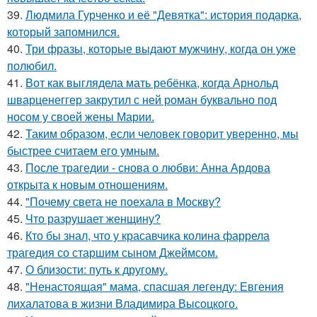
39.
Людмила Гурченко и её "Девятка": история подарка,
который запомнился.
40.
Три фразы, которые выдают мужчину, когда он уже
полюбил.
41.
Вот как выглядела мать ребёнка, когда Арнольд
шварценеггер закрутил с ней роман буквально под
носом у своей жены Марии.
42.
Таким образом, если человек говорит уверенно, мы
быстрее считаем его умным.
43.
После трагедии - снова о любви: Анна Ардова
открыта к новым отношениям.
44.
"Почему света не поехала в Москву?
45.
Что разрушает женщину?
46.
Кто бы знал, что у красавчика колина фаррела
трагедия со старшим сыном Джеймсом.
47.
О близости: путь к другому.
48.
"Ненастоящая" мама, спасшая легенду: Евгения
лихалатова в жизни Владимира Высоцкого.