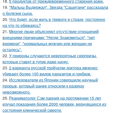
18.
5 продуктов от преждевременного старения кожи.
19.
"Малыш Выдержал". Звезда "Сашитани" рассказала
о болезни сына.
20.
Что будет, если жить в тревоге и страхе, постоянно
на что-то обижаясь?
21.
Mногие люди объясняют отсутствие отношений
внешними причинами: "Негде Знакомиться", "нет
времени", "нормальных мужчин или женщин не
осталось".
22.
У природы случаются невероятные сюрпризы,
которые ставят в тупик даже науку.
23.
2 варианта русской тройчатки доктора ивченко:
убивают более 100 видов паразитов и грибков.
24.
Исследователи из Японии совершили научный
прорыв, который ранее относили к разряду
невозможного.
25.
Реаниматолог Сэм парния на протяжении 15 лет
изучал показания более 2000 человек, вернувшихся из
состояния клинической смерти.