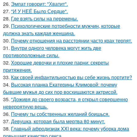
26.
Эмпат говорит: "Хватит".
27.
"И У НЕЁ Было Сердце".
28.
Где взять силы на перемены.
29.
Психологические потребности мужчин, которые
должна знать каждая женщина.
30.
Почему отношения на расстоянии часто крах терпят.
31.
Внутри одного человека могут жить две
противоположные силы.
32.
Хорошие девочки и плохие парни: секреты
притяжения.
33.
Как своей инфантильностью вы себе жизнь портите?
34.
Высокая планка Екатерины Климовой: почему
бывшие мужья до сих пор восхищаются актрисой.
35.
"Доживя до своего возpаста, я открыл совершенно
невероятную вещь.
36.
Почему ты собственных желаний боишься.
37.
Девушка, которая была мертва 80 минут.
38.
Главный афродизиак XXI века: почему уборка дома
повышает качество секса.