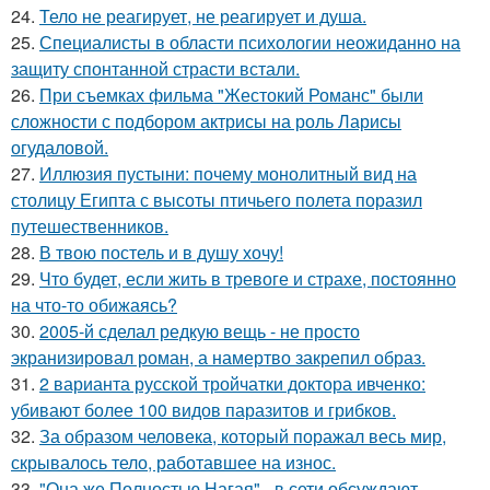
24.
Тело не реагирует, не реагирует и душа.
25.
Специалисты в области психологии неожиданно на
защиту спонтанной страсти встали.
26.
При съемках фильма "Жестокий Романс" были
сложности с подбором актрисы на роль Ларисы
огудаловой.
27.
Иллюзия пустыни: почему монолитный вид на
столицу Египта с высоты птичьего полета поразил
путешественников.
28.
В твою постель и в душу хочу!
29.
Что будет, если жить в тревоге и страхе, постоянно
на что-то обижаясь?
30.
2005-й сделал редкую вещь - не просто
экранизировал роман, а намертво закрепил образ.
31.
2 варианта русской тройчатки доктора ивченко:
убивают более 100 видов паразитов и грибков.
32.
За образом человека, который поражал весь мир,
скрывалось тело, работавшее на износ.
33.
"Она же Полностью Нагая" - в сети обсуждают