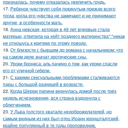
призналась, почему отказалась увеличить грудь.
17.
Peбенок чувствует себя покинутым прежде всего
тогда, когда его чувства не замечают и не принимают
другие, в особенности мать.
18.
Анна невская, которая в 49 лет впервые стала
матерью, ответила на хейт позднего материнства":"никак
не отношусь к критике по этому поводу.
19.
От близости с бывшим до романа с начальником: что
на самом деле значат эротические сны.
20.
Уроки бронкса: аль пачино о том, как уроки спасли
его от уличной гибели.
21.
С какими сексуальными проблемами сталкиваются
пары с большой разницей в возрасте.
22.
Когда Шерри папини вернулась домой после трёх
недель исчезновения, вся страна вздохнула с
облегчением.
23.
У Льва толстого хватало недоброжелателей, но
самым видным из них был отец Иоанн кронштадтский,
крайне популярный в те годы проповедник.