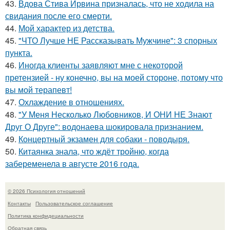
43.
Вдова Стива Ирвина призналась, что не ходила на
свидания после его смерти.
44.
Мой характер из детства.
45.
"ЧТО Лучше НЕ Рассказывать Мужчине": 3 спорных
пункта.
46.
Иногда клиенты заявляют мне с некоторой
претензией - ну конечно, вы на моей стороне, потому что
вы мой терапевт!
47.
Охлаждение в отношениях.
48.
"У Меня Несколько Любовников, И ОНИ НЕ Знают
Друг О Друге": водонаева шокировала признанием.
49.
Концертный экзамен для собаки - поводыря.
50.
Китаянка знала, что ждёт тройню, когда
забеременела в августе 2016 года.
© 2026 Психология отношений
Контакты
Пользовательское соглашение
Политика конфидециальности
Обратная связь