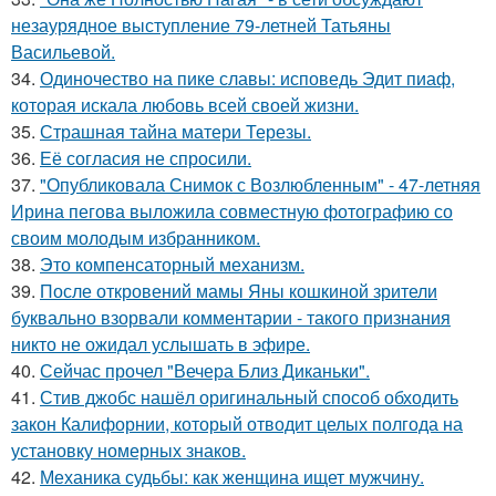
незаурядное выступление 79-летней Татьяны
Васильевой.
34.
Одиночество на пике славы: исповедь Эдит пиаф,
которая искала любовь всей своей жизни.
35.
Страшная тайна матери Терезы.
36.
Её согласия не спросили.
37.
"Опубликовала Снимок с Возлюбленным" - 47-летняя
Ирина пегова выложила совместную фотографию со
своим молодым избранником.
38.
Это компенсаторный механизм.
39.
После откровений мамы Яны кошкиной зрители
буквально взорвали комментарии - такого признания
никто не ожидал услышать в эфире.
40.
Сейчас прочел "Вечера Близ Диканьки".
41.
Стив джобс нашёл оригинальный способ обходить
закон Калифорнии, который отводит целых полгода на
установку номерных знаков.
42.
Механика судьбы: как женщина ищет мужчину.