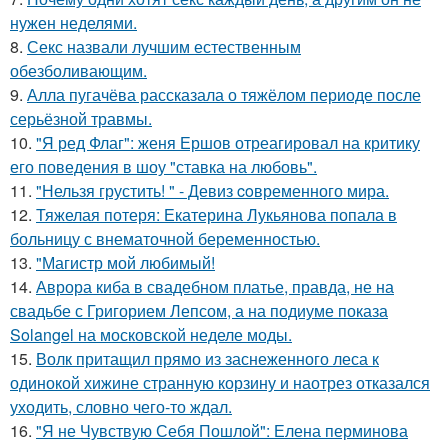
нужен неделями.
8.
Секс назвали лучшим естественным
обезболивающим.
9.
Алла пугачёва рассказала о тяжёлом периоде после
серьёзной травмы.
10.
"Я ред Флаг": женя Ершов отреагировал на критику
его поведения в шоу "ставка на любовь".
11.
"Нельзя грустить! " - Девиз coвременного мира.
12.
Тяжелая потеря: Екатерина Лукьянова попала в
больницу с внематочной беременностью.
13.
"Магистр мой любимый!
14.
Аврора киба в свадебном платье, правда, не на
свадьбе с Григорием Лепсом, а на подиуме показа
Solangel на московской неделе моды.
15.
Волк притащил прямо из заснеженного леса к
одинокой хижине странную корзину и наотрез отказался
уходить, словно чего-то ждал.
16.
"Я не Чувствую Себя Пошлой": Елена перминова