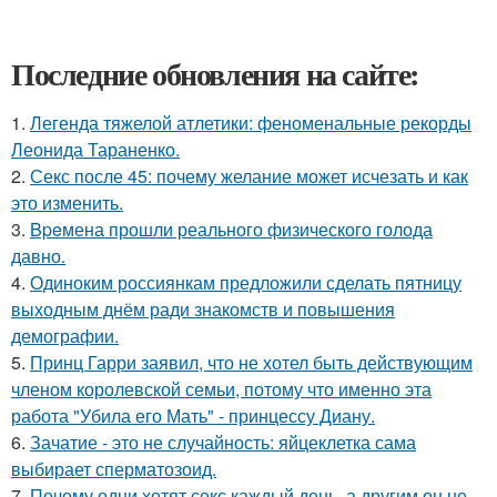
Последние обновления на сайте:
1.
Легенда тяжелой атлетики: феноменальные рекорды
Леонида Тараненко.
2.
Секс после 45: почему желание может исчезать и как
это изменить.
3.
Bpeмена прошли реального физического голода
давно.
4.
Одиноким россиянкам предложили сделать пятницу
выходным днём ради знакомств и повышения
демографии.
5.
Принц Гарри заявил, что не хотел быть действующим
членом королевской семьи, потому что именно эта
работа "Убила его Мать" - принцессу Диану.
6.
Зачатие - это не случайность: яйцеклетка сама
выбирает сперматозоид.
7.
Почему одни хотят секс каждый день, а другим он не