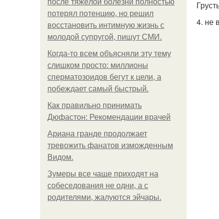
после тяжёлой болезни полностью
Груст
потерял потенцию, но решил
4. не
восстановить интимную жизнь с
молодой супругой, пишут СМИ.
Когда-то всем объясняли эту тему
слишком просто: миллионы
сперматозоидов бегут к цели, а
побеждает самый быстрый.
Как правильно принимать
Дюфастон: Рекомендации врачей
Ариана гранде продолжает
тревожить фанатов изможденным
Видом.
Зумеры все чаще приходят на
собеседования не одни, а с
родителями, жалуются эйчары.