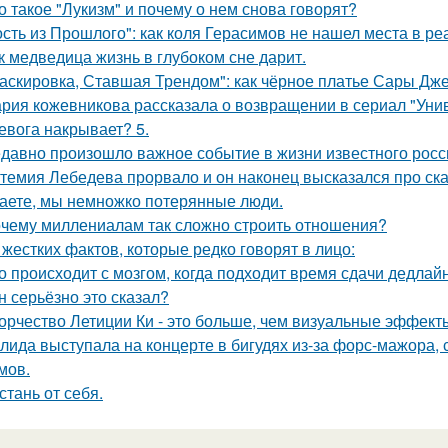
о такое "Лукизм" и почему о нем снова говорят?
ость из Прошлого": как коля Герасимов не нашел места в ре
к медведица жизнь в глубоком сне дарит.
аскировка, Ставшая Трендом": как чёрное платье Сары Дж
рия кожевникова рассказала о возвращении в сериал "Унив
евога накрывает? 5.
давно произошло важное событие в жизни известного росси
темия Лебедева прорвало и он наконец высказался про ск
аете, мы немножко потерянные люди.
чему миллениалам так сложно строить отношения?
 жестких фактов, которые редко говорят в лицо:
о происходит с мозгом, когда подходит время сдачи дедлай
н серьёзно это сказал?
орчество Летиции Ки - это больше, чем визуальные эффект
лида выступала на концерте в бигудях из-за форс-мажора, 
мов.
стань от себя.