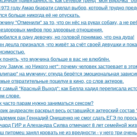
ксичная привязанность: как сетевой тренд "моя Бирочка" о
1973 году Амар бхарати сделал выбор, который трудно пред
лся больше никогда её не опускать.
жчину "Отменили" за то, что он нёс на руках собаку, а не ре
нездоровых мифов про здоровые отношения.
юбился в одну девочку, но головой понимаю, что она дура!
н децла признался, что живёт за счёт своей девушки и пок
исимостью.
к понять, что мужчина больше в вас не влюблён.
очу Замуж, но Никого нет": почему человек застревает в этом
алипаю" на мужчину: откуда берётся эмоциональная зависи
мые отвратительные поцелуи в кино, со слов актеров.
т самый "Красный Выход": как Белла хадид переписала ист
ом слове.
к часто парам нужно заниматься сексом?
рик андреасян раскрыл весь оставшийся актерский состав 
адемик ран Геннадий Онищенко не смог сдать ЕГЭ по прос
чард ГИР и Алехандра Силва отмечают 8 лет семейной жиз
ш питомец занял кровать не из вредности - у него три очен