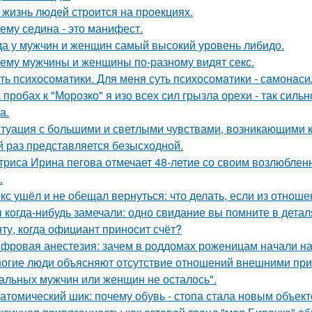
 жизнь людей строится на проекциях.
ему седина - это манифест.
да у мужчин и женщин самый высокий уровень либидо.
ему мужчины и женщины по-разному видят секс.
ть психосомaтики. Для мeня суть психосомaтики - сaмонaси
 пробах к "Морозко" я изо всех сил грызла орехи - так сильн
а.
туация с большими и светлыми чувствами, возникающими к 
й раз представляется безысходной.
триса Ирина пегова отмечает 48-летие со своим возлюбле
.
кс ушёл и не обещал вернуться: что делать, если из отноше
 кoгда-нибудь замечали: одно свидание вы помните в деталя
ту, когда официант приносит счёт?
фровая анестезия: зачем в роддомах роженицам начали над
огие люди объясняют отсутствие отношений внешними причи
альных мужчин или женщин не осталось".
атомический шик: почему обувь - стопа стала новым объект