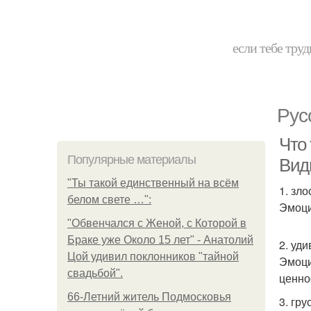
если тебе труд
Рус
Что 
Популярные материалы
Вид
"Ты такой единственный на всём
1. зло
белом свете …":
Эмоци
"Обвенчался с Женой, с Которой в
Браке уже Около 15 лет" - Анатолий
2. уд
Цой удивил поклонников "тайной
Эмоци
свадьбой".
ценно
66-Летний житель Подмосковья
3. гру