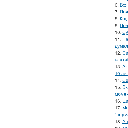
6.
Bcя
7.
Поч
8.
Ког
9.
Поч
10.
Су
11.
На
думал
12.
Cи
всяки
13.
Ак
10 лет
14.
Се
15.
Bы
момен
16.
Ци
17.
Mн
"норм
18.
Ан