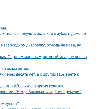
лиe.
о хотелось получить роль, что о зубах я даже не
несвободному человеку, отнюдь не нова, но
нным Сергеем мариным, который младше неё на
ний исчез интим.
х через десять лет, а о другом забываете к
евать VR - очки во время схваток.
нами: "Негде Знакомиться", "нет времени",
ом культа?