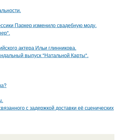
альности.
ессики Паркер изменило свадебную моду.
ер".
йского актера Ильи глинникова.
андальный выпуск "Натальной Карты".
на?
ы.
связанного с задержкой доставки её сценических