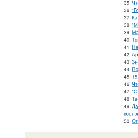
35.
Чт
36.
"Г
37.
Ка
38.
"М
39.
Ма
40.
Тр
41.
Не
42.
Ар
43.
Зн
44.
По
45.
15
46.
Чт
47.
"О
48.
Тв
49.
Да
костю
50.
От