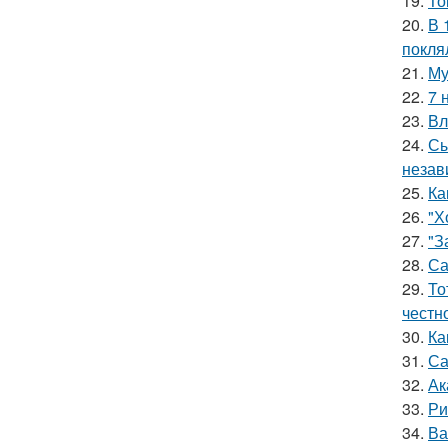
19.
То
20.
В 
покля
21.
Му
22.
7 
23.
Вл
24.
Сы
незав
25.
Ка
26.
"Х
27.
"З
28.
Са
29.
То
честн
30.
Ка
31.
Са
32.
Ак
33.
Ри
34.
Ва