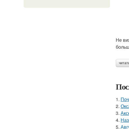
Не ви
больш
читат
Пос
1.
Поч
2.
Окс
3.
Акс
4.
Наз
5.
Авг