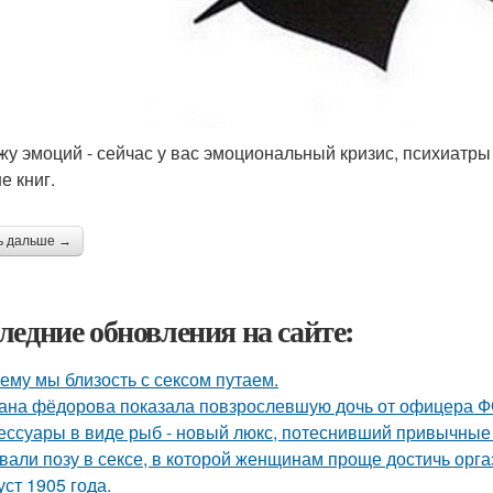
жу эмоций - сейчас у вас эмоциональный кризис, психиатры
е книг.
ь дальше →
ледние обновления на сайте:
ему мы близость с сексом путаем.
ана фёдорова показала повзрослевшую дочь от офицера Ф
ессуары в виде рыб - новый люкс, потеснивший привычные 
вали позу в сексе, в которой женщинам проще достичь орга
уст 1905 года.