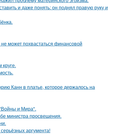
бнажил проблему материнского эгоизма.
ставить и даже понять: он поднял правую руку и
бёнка.
а не может похвастаться финансовой
 круге.
мость.
орию Канн в платье, которое держалось на
"Войны и Мира".
ьбе министра просвещения.
ни.
ь серьёзных аргумента!